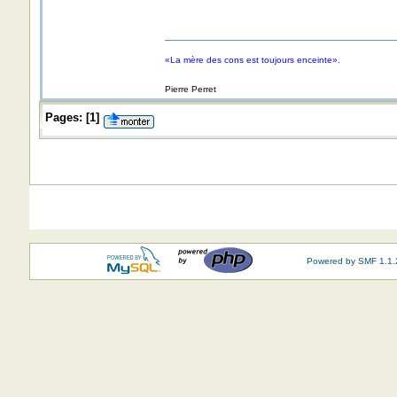
«La mère des cons est toujours enceinte».
Pierre Perret
Pages:
[
1
]
Powered by SMF 1.1.