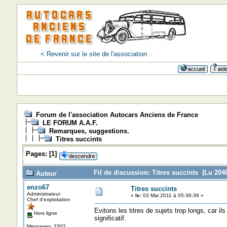
< Revenir sur le site de l'association
Forum de l'association Autocars Anciens de France
LE FORUM A.A.F.
Remarques, suggestions.
Titres succints
Pages:
[
1
]
Fil de discussion: Titres succints (Lu 2048
Auteur
enzo67
Titres succints
Administrateur
«
le:
03 Mai 2011 à 05:38:36 »
Chef d'exploitation
Evitons les titres de sujets trop longs, car i
Hors ligne
significatif.
Messages: 3302