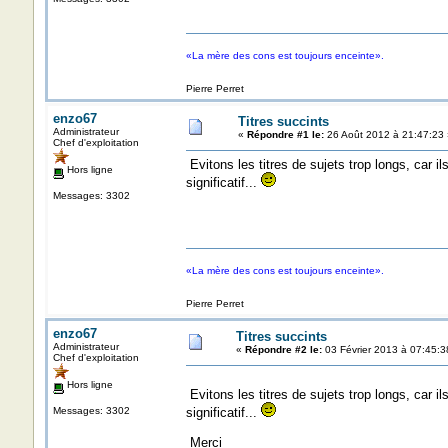
«La mère des cons est toujours enceinte».
Pierre Perret
enzo67
Titres succints
Administrateur
«
Répondre #1 le:
26 Août 2012 à 21:47:23 
Chef d'exploitation
Evitons les titres de sujets trop longs, car i
Hors ligne
significatif...
Messages: 3302
«La mère des cons est toujours enceinte».
Pierre Perret
enzo67
Titres succints
Administrateur
«
Répondre #2 le:
03 Février 2013 à 07:45:3
Chef d'exploitation
Hors ligne
Evitons les titres de sujets trop longs, car i
Messages: 3302
significatif...
Merci