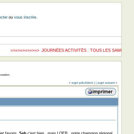
cter
ou
vous inscrire
.
=>=> JOURNÉES ACTIVITÉS : TOUS LES SAMEDIS =>=>
www.fon
cussion.
« sujet précédent |
| sujet suivant »
et favoris,
Seb
c'est bien , mais LOEB , notre champion régional