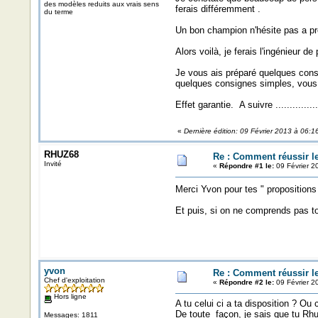
des modèles reduits aux vrais sens
ferais différemment .
du terme
Un bon champion n'hésite pas a pr
Alors voilà, je ferais l'ingénieur de
Je vous ais préparé quelques conse
quelques consignes simples, vous ve
Effet garantie. A suivre ...........
«
Dernière édition: 09 Février 2013 à 06:1
RHUZ68
Re : Comment réussir l
Invité
«
Répondre #1 le:
09 Février 2
Merci Yvon pour tes " propositions 
Et puis, si on ne comprends pas tout,
yvon
Re : Comment réussir l
Chef d'exploitation
«
Répondre #2 le:
09 Février 2
Hors ligne
A tu celui ci a ta disposition ? Ou
De toute façon, je sais que tu Rhu
Messages: 1811