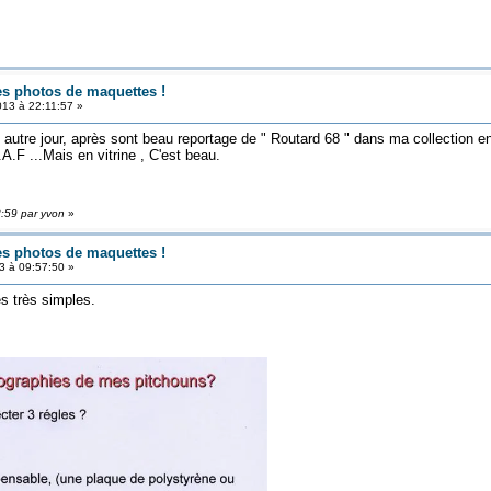
es photos de maquettes !
013 à 22:11:57 »
 autre jour, après sont beau reportage de " Routard 68 " dans ma collection e
.F ...Mais en vitrine , C'est beau.
8:59 par yvon
»
es photos de maquettes !
 à 09:57:50 »
 très simples.