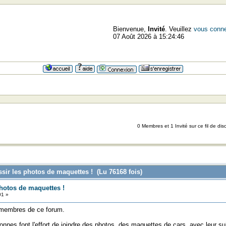
Bienvenue,
Invité
. Veuillez
vous conne
07 Août 2026 à 15:24:46
=>=>=>=>
0 Membres et 1 Invité sur ce fil de dis
sir les photos de maquettes ! (Lu 76168 fois)
hotos de maquettes !
01 »
 membres de ce forum.
nes font l'effort de joindre des photos, des maquettes de cars, avec leur suj