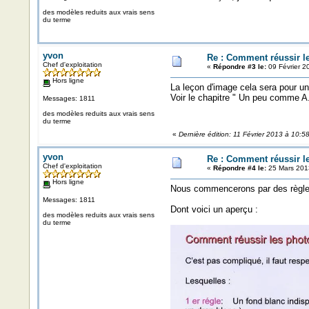
des modèles reduits aux vrais sens
du terme
yvon
Re : Comment réussir l
Chef d'exploitation
«
Répondre #3 le:
09 Février 2
Hors ligne
La leçon d'image cela sera pour un
Voir le chapitre " Un peu comme A.A
Messages: 1811
des modèles reduits aux vrais sens
du terme
«
Dernière édition: 11 Février 2013 à 10:5
yvon
Re : Comment réussir l
Chef d'exploitation
«
Répondre #4 le:
25 Mars 2013
Hors ligne
Nous commencerons par des règles
Messages: 1811
Dont voici un aperçu :
des modèles reduits aux vrais sens
du terme