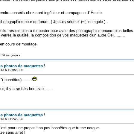
endre conseils chez sont ingénieur et compagnon d' Écurie.
 photographies pour ce forum. ( Je suis sérieux )+( j'en rigole ).
ils très simples a respecter pour avoir des photographies encore plus belles
rrez la qualité, la composition de vos maquettes d'un autre Oeil.........
....en cours de montage.
6:38 par yvon
»
es photos de maquettes !
013 à 19:05:32 »
"( honnêtes).......
 il y a se très bon livre........
es photos de maquettes !
013 à 21:24:22 »
 c'est pour une proposition pas honnêtes que tu me nargue.
ze sans arrêt !