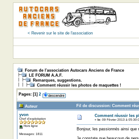
< Revenir sur le site de l'association
Forum de l'association Autocars Anciens de France
LE FORUM A.A.F.
Remarques, suggestions.
Comment réussir les photos de maquettes !
Pages:
[
1
]
2
Fil de discussion: Comment réus
Auteur
yvon
Comment réussir les p
Chef d'exploitation
«
le:
09 Février 2013 à 05:30:
Hors ligne
Bonjour, les passionnés ainsi que
Messages: 1811
Je constate que beaucoup de person