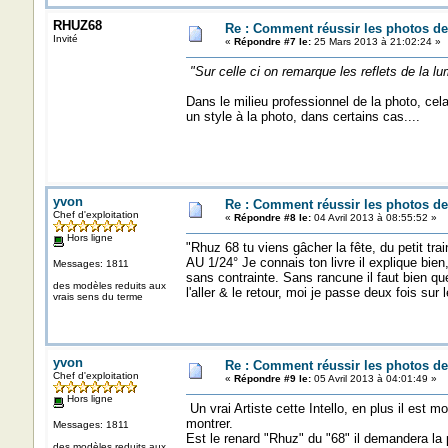
RHUZ68
Re : Comment réussir les photos de
Invité
«
Répondre #7 le:
25 Mars 2013 à 21:02:24 »
"Sur celle ci on remarque les reflets de la lum
Dans le milieu professionnel de la photo, cel
un style à la photo, dans certains cas....
yvon
Re : Comment réussir les photos de
Chef d'exploitation
«
Répondre #8 le:
04 Avril 2013 à 08:55:52 »
Hors ligne
"Rhuz 68 tu viens gâcher la fête, du petit tra
AU 1/24° Je connais ton livre il explique bien,
Messages: 1811
sans contrainte. Sans rancune il faut bien que
des modèles reduits aux
l'aller & le retour, moi je passe deux fois sur l
vrais sens du terme
yvon
Re : Comment réussir les photos de
Chef d'exploitation
«
Répondre #9 le:
05 Avril 2013 à 04:01:49 »
Hors ligne
Un vrai Artiste cette Intello, en plus il est
montrer.
Messages: 1811
Est le renard "Rhuz" du "68" il demandera la p
des modèles reduits aux