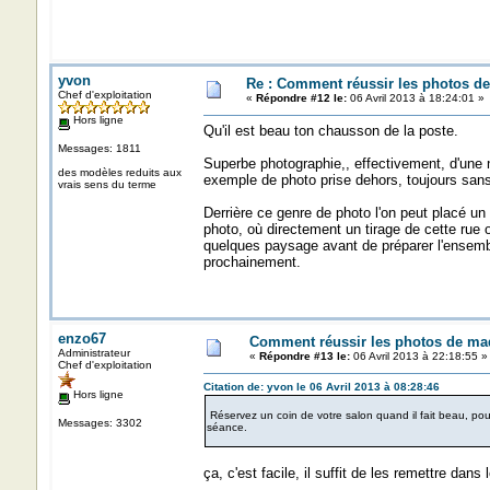
yvon
Re : Comment réussir les photos de
Chef d'exploitation
«
Répondre #12 le:
06 Avril 2013 à 18:24:01 »
Hors ligne
Qu'il est beau ton chausson de la poste.
Messages: 1811
Superbe photographie,, effectivement, d'une 
des modèles reduits aux
exemple de photo prise dehors, toujours sans so
vrais sens du terme
Derrière ce genre de photo l'on peut placé un
photo, où directement un tirage de cette rue o
quelques paysage avant de préparer l'ensembl
prochainement.
enzo67
Comment réussir les photos de maq
Administrateur
«
Répondre #13 le:
06 Avril 2013 à 22:18:55 »
Chef d'exploitation
Citation de: yvon le 06 Avril 2013 à 08:28:46
Hors ligne
Réservez un coin de votre salon quand il fait beau, pous
Messages: 3302
séance.
ça, c'est facile, il suffit de les remettre dans