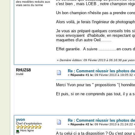
des modèles reduits aux
c'est bien , mais LOEB , notre champion régio
vrais sens du terme
Un bon champion n'hésite pas a prendre cons
Alors voilà, je ferais l'ingénieur de photograph
Je vous ais préparé quelques conseils très s
vous envoyaient d'habitude, en respectant qu
maquettes d'un autre Oeil.........
Effet garantie. A suivre ...............en cours
«
Dernière édition: 09 Février 2013 à 06:16:38 par yvon
RHUZ68
Re : Comment réussir les photos de
Invité
«
Répondre #1 le:
09 Février 2013 à 19:05:32 
Merci Yvon pour tes " propositions "( honnête
Et puis, si on ne comprends pas tout, il y a se 
yvon
Re : Comment réussir les photos de
Chef d'exploitation
«
Répondre #2 le:
09 Février 2013 à 21:24:22 
Hors ligne
A tu celui ci a ta disposition ? Ou c'est pou