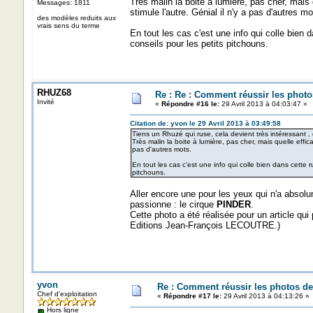
Très malin la boite à lumière, pas cher, mais
Messages: 1811
stimule l'autre. Génial il n'y a pas d'autres mo
des modèles reduits aux
vrais sens du terme
En tout les cas c'est une info qui colle bien 
conseils pour les petits pitchouns.
RHUZ68
Re : Re : Comment réussir les photo
Invité
«
Répondre #16 le:
29 Avril 2013 à 04:03:47 »
Citation de: yvon le 29 Avril 2013 à 03:49:58
Tiens un Rhuzé qui ruse, cela devient très intéressant , de
Très malin la boite à lumière, pas cher, mais quelle effi
pas d'autres mots.
En tout les cas c'est une info qui colle bien dans cette 
pitchouns.
Aller encore une pour les yeux qui n'a absolu
passionne : le cirque
PINDER
.
Cette photo a été réalisée pour un article qui 
Editions Jean-François LECOUTRE.)
yvon
Re : Comment réussir les photos de
Chef d'exploitation
«
Répondre #17 le:
29 Avril 2013 à 04:13:26 »
Hors ligne