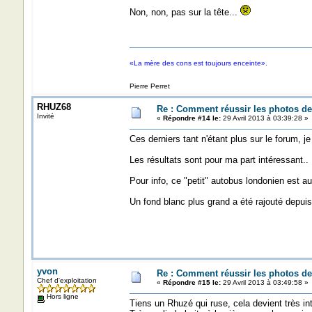
Non, non, pas sur la tête...
«La mère des cons est toujours enceinte».
Pierre Perret
RHUZ68
Re : Comment réussir les photos de
Invité
«
Répondre #14 le:
29 Avril 2013 à 03:39:28 »
Ces derniers tant n'étant plus sur le forum, j
Les résultats sont pour ma part intéressant..
Pour info, ce "petit" autobus londonien est a
Un fond blanc plus grand a été rajouté depuis
yvon
Re : Comment réussir les photos de
Chef d'exploitation
«
Répondre #15 le:
29 Avril 2013 à 03:49:58 »
Hors ligne
Tiens un Rhuzé qui ruse, cela devient très inté