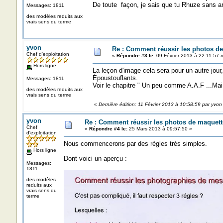
De toute façon, je sais que tu Rhuze sans ar
Messages: 1811
des modèles reduits aux
vrais sens du terme
yvon
Re : Comment réussir les photos de
Chef d'exploitation
«
Répondre #3 le:
09 Février 2013 à 22:11:57 
Hors ligne
La leçon d'image cela sera pour un autre jour
Époustouflants.
Messages: 1811
Voir le chapitre " Un peu comme A.A.F ...Mais
des modèles reduits aux
vrais sens du terme
«
Dernière édition: 11 Février 2013 à 10:58:59 par yvon
yvon
Re : Comment réussir les photos de maquett
Chef
«
Répondre #4 le:
25 Mars 2013 à 09:57:50 »
d'exploitation
Nous commencerons par des règles très simples.
Hors ligne
Dont voici un aperçu :
Messages:
1811
des modèles
reduits aux
vrais sens du
terme