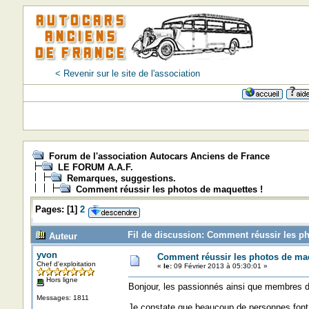
< Revenir sur le site de l'association
=
Forum de l'association Autocars Anciens de France
LE FORUM A.A.F.
Remarques, suggestions.
Comment réussir les photos de maquettes !
Pages:
[
1
]
2
Fil de discussion: Comment réussir les ph
Auteur
yvon
Comment réussir les photos de maq
Chef d'exploitation
«
le:
09 Février 2013 à 05:30:01 »
Hors ligne
Bonjour, les passionnés ainsi que membres d
Messages: 1811
Je constate que beaucoup de personnes font l