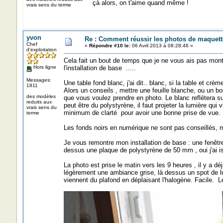
çà alors, on t'aime quand même !
vrais sens du terme
yvon
Re : Comment réussir les photos de maquett
Chef
«
Répondre #10 le:
06 Avril 2013 à 08:28:46 »
d'exploitation
Cela fait un bout de temps que je ne vous ais pas montr
Hors ligne
l'installation de base .....
Messages:
Une table fond blanc, j'ai dit.. blanc, si la table et crè
1811
Alors un conseils , mettre une feuille blanche, ou un bo
des modèles
que vous voulez prendre en photo. Le blanc reflétera su
reduits aux
peut être du polystyrène, il faut projeter la lumière qui 
vrais sens du
minimum de clarté pour avoir une bonne prise de vue.
terme
Les fonds noirs en numérique ne sont pas conseillés, 
Je vous remontre mon installation de base : une fenêtre,
dessus une plaque de polystyrène de 50 mm , oui j'ai is
La photo est prise le matin vers les 9 heures , il y a déj
légèrement une ambiance grise, là dessus un spot de lum
viennent du plafond en déplaisant l'halogène. Facile. Le