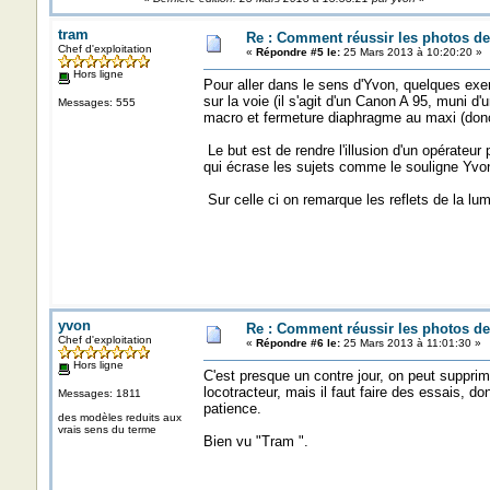
tram
Re : Comment réussir les photos de
Chef d'exploitation
«
Répondre #5 le:
25 Mars 2013 à 10:20:20 »
Hors ligne
Pour aller dans le sens d'Yvon, quelques exe
sur la voie (il s'agit d'un Canon A 95, muni d
Messages: 555
macro et fermeture diaphragme au maxi (donc l
Le but est de rendre l'illusion d'un opérateur 
qui écrase les sujets comme le souligne Yvon 
Sur celle ci on remarque les reflets de la lumiè
yvon
Re : Comment réussir les photos de
Chef d'exploitation
«
Répondre #6 le:
25 Mars 2013 à 11:01:30 »
Hors ligne
C'est presque un contre jour, on peut suppri
locotracteur, mais il faut faire des essais, do
Messages: 1811
patience.
des modèles reduits aux
vrais sens du terme
Bien vu "Tram ".