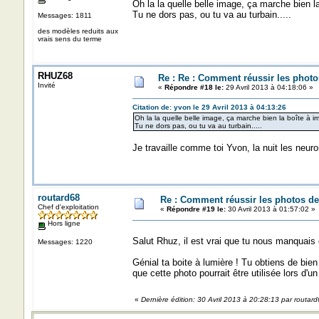
Oh la la quelle belle image, ça marche bien l
Tu ne dors pas, ou tu va au turbain.....
Messages: 1811
des modèles reduits aux
vrais sens du terme
RHUZ68
Re : Re : Comment réussir les photo
Invité
«
Répondre #18 le:
29 Avril 2013 à 04:18:06 »
Citation de: yvon le 29 Avril 2013 à 04:13:26
Oh la la quelle belle image, ça marche bien la boîte à i
Tu ne dors pas, ou tu va au turbain.....
Je travaille comme toi Yvon, la nuit les neur
routard68
Re : Comment réussir les photos de
Chef d'exploitation
«
Répondre #19 le:
30 Avril 2013 à 01:57:02 »
Hors ligne
Salut Rhuz, il est vrai que tu nous manquais 
Messages: 1220
Génial ta boite à lumière ! Tu obtiens de bien
que cette photo pourrait être utilisée lors d'un
«
Dernière édition: 30 Avril 2013 à 20:28:13 par routar