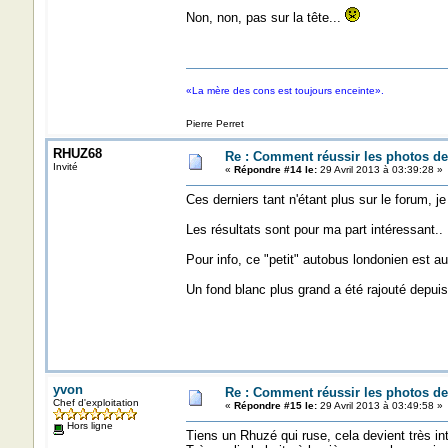
Non, non, pas sur la tête...
«La mère des cons est toujours enceinte».
Pierre Perret
RHUZ68
Re : Comment réussir les photos de
Invité
«
Répondre #14 le:
29 Avril 2013 à 03:39:28 »
Ces derniers tant n'étant plus sur le forum, j
Les résultats sont pour ma part intéressant..
Pour info, ce "petit" autobus londonien est a
Un fond blanc plus grand a été rajouté depuis
yvon
Re : Comment réussir les photos de
Chef d'exploitation
«
Répondre #15 le:
29 Avril 2013 à 03:49:58 »
Hors ligne
Tiens un Rhuzé qui ruse, cela devient très inté