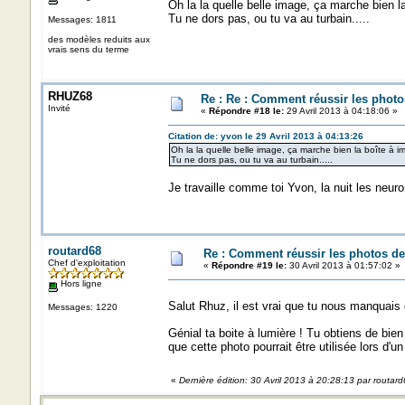
Oh la la quelle belle image, ça marche bien l
Tu ne dors pas, ou tu va au turbain.....
Messages: 1811
des modèles reduits aux
vrais sens du terme
RHUZ68
Re : Re : Comment réussir les photo
Invité
«
Répondre #18 le:
29 Avril 2013 à 04:18:06 »
Citation de: yvon le 29 Avril 2013 à 04:13:26
Oh la la quelle belle image, ça marche bien la boîte à i
Tu ne dors pas, ou tu va au turbain.....
Je travaille comme toi Yvon, la nuit les neur
routard68
Re : Comment réussir les photos de
Chef d'exploitation
«
Répondre #19 le:
30 Avril 2013 à 01:57:02 »
Hors ligne
Salut Rhuz, il est vrai que tu nous manquais 
Messages: 1220
Génial ta boite à lumière ! Tu obtiens de bien
que cette photo pourrait être utilisée lors d'un
«
Dernière édition: 30 Avril 2013 à 20:28:13 par routar