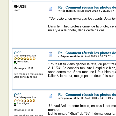
RHUZ68
Re : Comment réussir les photos de
Invité
«
Répondre #7 le:
25 Mars 2013 à 21:02:24 »
"Sur celle ci on remarque les reflets de la lum
Dans le milieu professionnel de la photo, cel
un style à la photo, dans certains cas....
yvon
Re : Comment réussir les photos de
Chef d'exploitation
«
Répondre #8 le:
04 Avril 2013 à 08:55:52 »
Hors ligne
"Rhuz 68 tu viens gâcher la fête, du petit tra
AU 1/24° Je connais ton livre il explique bien,
Messages: 1811
sans contrainte. Sans rancune il faut bien que
des modèles reduits aux
l'aller & le retour, moi je passe deux fois sur l
vrais sens du terme
yvon
Re : Comment réussir les photos de
Chef d'exploitation
«
Répondre #9 le:
05 Avril 2013 à 04:01:49 »
Hors ligne
Un vrai Artiste cette Intello, en plus il est
montrer.
Messages: 1811
Est le renard "Rhuz" du "68" il demandera la p
des modèles reduits aux