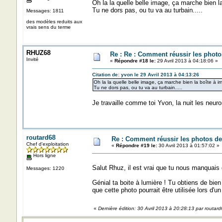
Oh la la quelle belle image, ça marche bien l
Tu ne dors pas, ou tu va au turbain.....
Messages: 1811
des modèles reduits aux
vrais sens du terme
RHUZ68
Re : Re : Comment réussir les photo
Invité
«
Répondre #18 le:
29 Avril 2013 à 04:18:06 »
Citation de: yvon le 29 Avril 2013 à 04:13:26
Oh la la quelle belle image, ça marche bien la boîte à i
Tu ne dors pas, ou tu va au turbain.....
Je travaille comme toi Yvon, la nuit les neur
routard68
Re : Comment réussir les photos de
Chef d'exploitation
«
Répondre #19 le:
30 Avril 2013 à 01:57:02 »
Hors ligne
Salut Rhuz, il est vrai que tu nous manquais 
Messages: 1220
Génial ta boite à lumière ! Tu obtiens de bien
que cette photo pourrait être utilisée lors d'un
«
Dernière édition: 30 Avril 2013 à 20:28:13 par routar