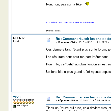
Non, non, pas sur la tête...
«La mère des cons est toujours enceinte».
Pierre Perret
RHUZ68
Re : Comment réussir les photos de
Invité
«
Répondre #14 le:
29 Avril 2013 à 03:39:28 »
Ces derniers tant n'étant plus sur le forum, j
Les résultats sont pour ma part intéressant..
Pour info, ce "petit" autobus londonien est a
Un fond blanc plus grand a été rajouté depuis
yvon
Re : Comment réussir les photos de
Chef d'exploitation
«
Répondre #15 le:
29 Avril 2013 à 03:49:58 »
Hors ligne
Tiens un Rhuzé qui ruse, cela devient très inté