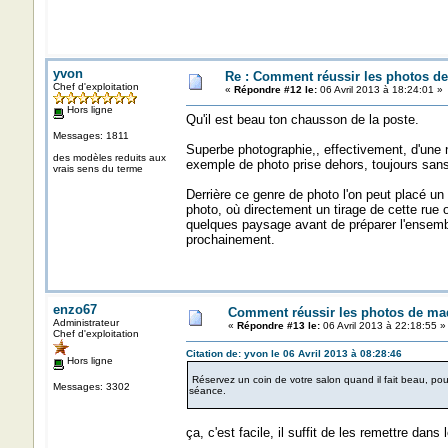
yvon
Re : Comment réussir les photos de
Chef d'exploitation
«
Répondre #12 le:
06 Avril 2013 à 18:24:01 »
Hors ligne
Qu'il est beau ton chausson de la poste.
Messages: 1811
Superbe photographie,, effectivement, d'une 
des modèles reduits aux
exemple de photo prise dehors, toujours sans so
vrais sens du terme
Derrière ce genre de photo l'on peut placé un
photo, où directement un tirage de cette rue o
quelques paysage avant de préparer l'ensembl
prochainement.
enzo67
Comment réussir les photos de maq
Administrateur
«
Répondre #13 le:
06 Avril 2013 à 22:18:55 »
Chef d'exploitation
Citation de: yvon le 06 Avril 2013 à 08:28:46
Hors ligne
Réservez un coin de votre salon quand il fait beau, pous
Messages: 3302
séance.
ça, c'est facile, il suffit de les remettre dans