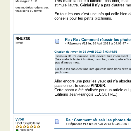
Très malin la boite à lumière, pas cher, mais
Messages: 1811
stimule l'autre. Génial il n'y a pas d'autres mo
des modèles reduits aux
vrais sens du terme
En tout les cas c'est une info qui colle bien 
conseils pour les petits pitchouns.
RHUZ68
Re : Re : Comment réussir les photo
Invité
«
Répondre #16 le:
29 Avril 2013 à 04:03:47 »
Citation de: yvon le 29 Avril 2013 à 03:49:58
Tiens un Rhuzé qui ruse, cela devient très intéressant , de
Très malin la boite à lumière, pas cher, mais quelle effi
pas d'autres mots.
En tout les cas c'est une info qui colle bien dans cette 
pitchouns.
Aller encore une pour les yeux qui n'a absolu
passionne : le cirque
PINDER
.
Cette photo a été réalisée pour un article qui 
Editions Jean-François LECOUTRE.)
yvon
Re : Comment réussir les photos de
Chef d'exploitation
«
Répondre #17 le:
29 Avril 2013 à 04:13:26 »
Hors ligne