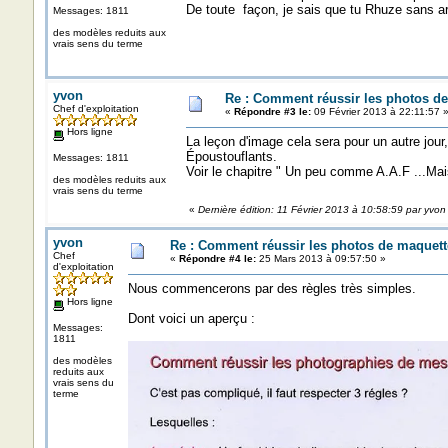
De toute façon, je sais que tu Rhuze sans ar
Messages: 1811
des modèles reduits aux
vrais sens du terme
yvon
Re : Comment réussir les photos de
Chef d'exploitation
«
Répondre #3 le:
09 Février 2013 à 22:11:57 
Hors ligne
La leçon d'image cela sera pour un autre jour
Époustouflants.
Messages: 1811
Voir le chapitre " Un peu comme A.A.F ...Mais
des modèles reduits aux
vrais sens du terme
«
Dernière édition: 11 Février 2013 à 10:58:59 par yvon
yvon
Re : Comment réussir les photos de maquett
Chef
«
Répondre #4 le:
25 Mars 2013 à 09:57:50 »
d'exploitation
Nous commencerons par des règles très simples.
Hors ligne
Dont voici un aperçu :
Messages:
1811
des modèles
reduits aux
vrais sens du
terme