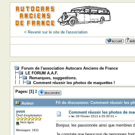
< Revenir sur le site de l'association
=>=>
Forum de l'association Autocars Anciens de France
LE FORUM A.A.F.
Remarques, suggestions.
Comment réussir les photos de maquettes !
Pages:
[
1
]
2
Fil de discussion: Comment réussir les ph
Auteur
yvon
Comment réussir les photos de maq
Chef d'exploitation
«
le:
09 Février 2013 à 05:30:01 »
Hors ligne
Bonjour, les passionnés ainsi que membres d
Messages: 1811
Je constate que beaucoup de personnes font l