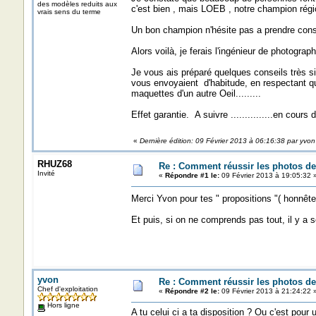
des modèles reduits aux
c'est bien , mais LOEB , notre champion régio
vrais sens du terme
Un bon champion n'hésite pas a prendre cons
Alors voilà, je ferais l'ingénieur de photograph
Je vous ais préparé quelques conseils très s
vous envoyaient d'habitude, en respectant qu
maquettes d'un autre Oeil.........
Effet garantie. A suivre ...............en cours
«
Dernière édition: 09 Février 2013 à 06:16:38 par yvon
RHUZ68
Re : Comment réussir les photos de
Invité
«
Répondre #1 le:
09 Février 2013 à 19:05:32 
Merci Yvon pour tes " propositions "( honnête
Et puis, si on ne comprends pas tout, il y a se 
yvon
Re : Comment réussir les photos de
Chef d'exploitation
«
Répondre #2 le:
09 Février 2013 à 21:24:22 
Hors ligne
A tu celui ci a ta disposition ? Ou c'est pou