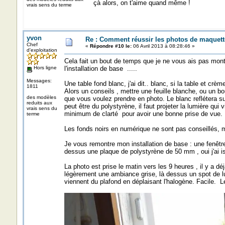
çà alors, on t'aime quand même !
vrais sens du terme
yvon
Re : Comment réussir les photos de maquett
Chef
«
Répondre #10 le:
06 Avril 2013 à 08:28:46 »
d'exploitation
Cela fait un bout de temps que je ne vous ais pas montr
Hors ligne
l'installation de base .....
Messages:
Une table fond blanc, j'ai dit.. blanc, si la table et crè
1811
Alors un conseils , mettre une feuille blanche, ou un bo
des modèles
que vous voulez prendre en photo. Le blanc reflétera su
reduits aux
peut être du polystyrène, il faut projeter la lumière qui 
vrais sens du
minimum de clarté pour avoir une bonne prise de vue.
terme
Les fonds noirs en numérique ne sont pas conseillés, 
Je vous remontre mon installation de base : une fenêtre,
dessus une plaque de polystyrène de 50 mm , oui j'ai is
La photo est prise le matin vers les 9 heures , il y a déj
légèrement une ambiance grise, là dessus un spot de lum
viennent du plafond en déplaisant l'halogène. Facile. Le