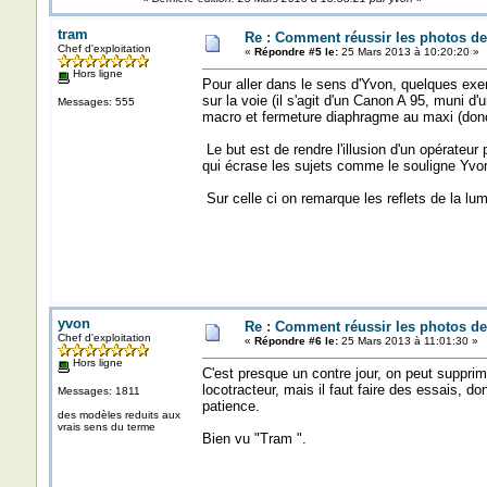
tram
Re : Comment réussir les photos de
Chef d'exploitation
«
Répondre #5 le:
25 Mars 2013 à 10:20:20 »
Hors ligne
Pour aller dans le sens d'Yvon, quelques exe
sur la voie (il s'agit d'un Canon A 95, muni d
Messages: 555
macro et fermeture diaphragme au maxi (donc l
Le but est de rendre l'illusion d'un opérateur 
qui écrase les sujets comme le souligne Yvon 
Sur celle ci on remarque les reflets de la lumiè
yvon
Re : Comment réussir les photos de
Chef d'exploitation
«
Répondre #6 le:
25 Mars 2013 à 11:01:30 »
Hors ligne
C'est presque un contre jour, on peut suppri
locotracteur, mais il faut faire des essais, do
Messages: 1811
patience.
des modèles reduits aux
vrais sens du terme
Bien vu "Tram ".