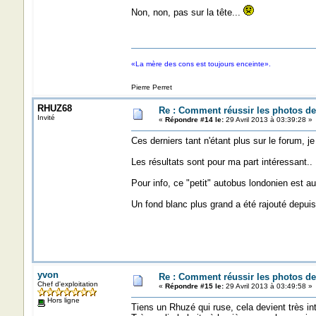
Non, non, pas sur la tête...
«La mère des cons est toujours enceinte».
Pierre Perret
RHUZ68
Re : Comment réussir les photos de
Invité
«
Répondre #14 le:
29 Avril 2013 à 03:39:28 »
Ces derniers tant n'étant plus sur le forum, j
Les résultats sont pour ma part intéressant..
Pour info, ce "petit" autobus londonien est a
Un fond blanc plus grand a été rajouté depuis
yvon
Re : Comment réussir les photos de
Chef d'exploitation
«
Répondre #15 le:
29 Avril 2013 à 03:49:58 »
Hors ligne
Tiens un Rhuzé qui ruse, cela devient très inté