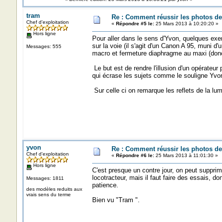
tram
Re : Comment réussir les photos de
Chef d'exploitation
«
Répondre #5 le:
25 Mars 2013 à 10:20:20 »
Hors ligne
Pour aller dans le sens d'Yvon, quelques exe
sur la voie (il s'agit d'un Canon A 95, muni d
Messages: 555
macro et fermeture diaphragme au maxi (donc l
Le but est de rendre l'illusion d'un opérateur 
qui écrase les sujets comme le souligne Yvon 
Sur celle ci on remarque les reflets de la lumiè
yvon
Re : Comment réussir les photos de
Chef d'exploitation
«
Répondre #6 le:
25 Mars 2013 à 11:01:30 »
Hors ligne
C'est presque un contre jour, on peut suppri
locotracteur, mais il faut faire des essais, do
Messages: 1811
patience.
des modèles reduits aux
vrais sens du terme
Bien vu "Tram ".