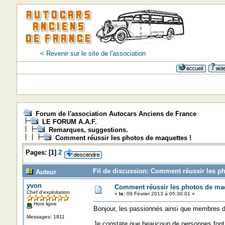
< Revenir sur le site de l'association
=>=>
Forum de l'association Autocars Anciens de France
LE FORUM A.A.F.
Remarques, suggestions.
Comment réussir les photos de maquettes !
Pages:
[
1
]
2
Fil de discussion: Comment réussir les ph
Auteur
yvon
Comment réussir les photos de maq
Chef d'exploitation
«
le:
09 Février 2013 à 05:30:01 »
Hors ligne
Bonjour, les passionnés ainsi que membres d
Messages: 1811
Je constate que beaucoup de personnes font l