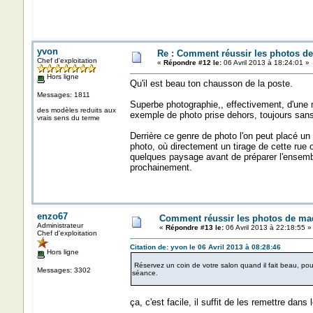
yvon
Re : Comment réussir les photos de
Chef d'exploitation
«
Répondre #12 le:
06 Avril 2013 à 18:24:01 »
Hors ligne
Qu'il est beau ton chausson de la poste.
Messages: 1811
Superbe photographie,, effectivement, d'une 
des modèles reduits aux
exemple de photo prise dehors, toujours sans so
vrais sens du terme
Derrière ce genre de photo l'on peut placé un
photo, où directement un tirage de cette rue o
quelques paysage avant de préparer l'ensembl
prochainement.
enzo67
Comment réussir les photos de maq
Administrateur
«
Répondre #13 le:
06 Avril 2013 à 22:18:55 »
Chef d'exploitation
Citation de: yvon le 06 Avril 2013 à 08:28:46
Hors ligne
Réservez un coin de votre salon quand il fait beau, pous
Messages: 3302
séance.
ça, c'est facile, il suffit de les remettre dans