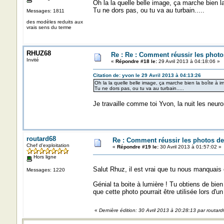
Oh la la quelle belle image, ça marche bien l
Tu ne dors pas, ou tu va au turbain.....
Messages: 1811
des modèles reduits aux
vrais sens du terme
RHUZ68
Re : Re : Comment réussir les photo
Invité
«
Répondre #18 le:
29 Avril 2013 à 04:18:06 »
Citation de: yvon le 29 Avril 2013 à 04:13:26
Oh la la quelle belle image, ça marche bien la boîte à i
Tu ne dors pas, ou tu va au turbain.....
Je travaille comme toi Yvon, la nuit les neur
routard68
Re : Comment réussir les photos de
Chef d'exploitation
«
Répondre #19 le:
30 Avril 2013 à 01:57:02 »
Hors ligne
Salut Rhuz, il est vrai que tu nous manquais 
Messages: 1220
Génial ta boite à lumière ! Tu obtiens de bien
que cette photo pourrait être utilisée lors d'un
«
Dernière édition: 30 Avril 2013 à 20:28:13 par routar