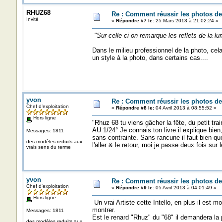
RHUZ68
Re : Comment réussir les photos de
Invité
«
Répondre #7 le:
25 Mars 2013 à 21:02:24 »
"Sur celle ci on remarque les reflets de la lum
Dans le milieu professionnel de la photo, cel
un style à la photo, dans certains cas....
yvon
Re : Comment réussir les photos de
Chef d'exploitation
«
Répondre #8 le:
04 Avril 2013 à 08:55:52 »
Hors ligne
"Rhuz 68 tu viens gâcher la fête, du petit tra
AU 1/24° Je connais ton livre il explique bien,
Messages: 1811
sans contrainte. Sans rancune il faut bien que
des modèles reduits aux
l'aller & le retour, moi je passe deux fois sur l
vrais sens du terme
yvon
Re : Comment réussir les photos de
Chef d'exploitation
«
Répondre #9 le:
05 Avril 2013 à 04:01:49 »
Hors ligne
Un vrai Artiste cette Intello, en plus il est
montrer.
Messages: 1811
Est le renard "Rhuz" du "68" il demandera la p
des modèles reduits aux