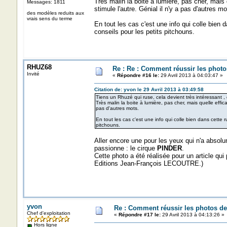
Très malin la boite à lumière, pas cher, mais
Messages: 1811
stimule l'autre. Génial il n'y a pas d'autres mo
des modèles reduits aux
vrais sens du terme
En tout les cas c'est une info qui colle bien 
conseils pour les petits pitchouns.
RHUZ68
Re : Re : Comment réussir les photo
Invité
«
Répondre #16 le:
29 Avril 2013 à 04:03:47 »
Citation de: yvon le 29 Avril 2013 à 03:49:58
Tiens un Rhuzé qui ruse, cela devient très intéressant , de
Très malin la boite à lumière, pas cher, mais quelle effi
pas d'autres mots.
En tout les cas c'est une info qui colle bien dans cette 
pitchouns.
Aller encore une pour les yeux qui n'a absolu
passionne : le cirque
PINDER
.
Cette photo a été réalisée pour un article qui 
Editions Jean-François LECOUTRE.)
yvon
Re : Comment réussir les photos de
Chef d'exploitation
«
Répondre #17 le:
29 Avril 2013 à 04:13:26 »
Hors ligne