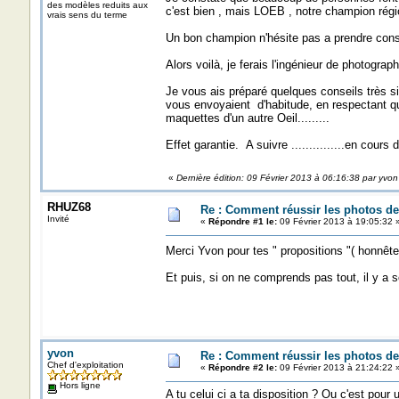
des modèles reduits aux
c'est bien , mais LOEB , notre champion régio
vrais sens du terme
Un bon champion n'hésite pas a prendre cons
Alors voilà, je ferais l'ingénieur de photograph
Je vous ais préparé quelques conseils très s
vous envoyaient d'habitude, en respectant qu
maquettes d'un autre Oeil.........
Effet garantie. A suivre ...............en cours
«
Dernière édition: 09 Février 2013 à 06:16:38 par yvon
RHUZ68
Re : Comment réussir les photos de
Invité
«
Répondre #1 le:
09 Février 2013 à 19:05:32 
Merci Yvon pour tes " propositions "( honnête
Et puis, si on ne comprends pas tout, il y a se 
yvon
Re : Comment réussir les photos de
Chef d'exploitation
«
Répondre #2 le:
09 Février 2013 à 21:24:22 
Hors ligne
A tu celui ci a ta disposition ? Ou c'est pou