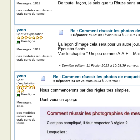
De toute façon, je sais que tu Rhuze sans ar
Messages: 1811
des modèles reduits aux
vrais sens du terme
yvon
Re : Comment réussir les photos de
Chef d'exploitation
«
Répondre #3 le:
09 Février 2013 à 22:11:57 
Hors ligne
La leçon d'image cela sera pour un autre jour
Époustouflants.
Messages: 1811
Voir le chapitre " Un peu comme A.A.F ...Mais
des modèles reduits aux
vrais sens du terme
«
Dernière édition: 11 Février 2013 à 10:58:59 par yvon
yvon
Re : Comment réussir les photos de maquett
Chef
«
Répondre #4 le:
25 Mars 2013 à 09:57:50 »
d'exploitation
Nous commencerons par des règles très simples.
Hors ligne
Dont voici un aperçu :
Messages:
1811
des modèles
reduits aux
vrais sens du
terme