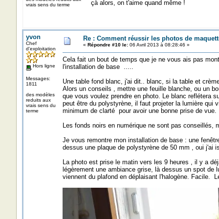
çà alors, on t'aime quand même !
vrais sens du terme
yvon
Re : Comment réussir les photos de maquett
Chef
«
Répondre #10 le:
06 Avril 2013 à 08:28:46 »
d'exploitation
Cela fait un bout de temps que je ne vous ais pas montr
Hors ligne
l'installation de base .....
Messages:
Une table fond blanc, j'ai dit.. blanc, si la table et crè
1811
Alors un conseils , mettre une feuille blanche, ou un bo
des modèles
que vous voulez prendre en photo. Le blanc reflétera su
reduits aux
peut être du polystyrène, il faut projeter la lumière qui 
vrais sens du
minimum de clarté pour avoir une bonne prise de vue.
terme
Les fonds noirs en numérique ne sont pas conseillés, 
Je vous remontre mon installation de base : une fenêtre,
dessus une plaque de polystyrène de 50 mm , oui j'ai is
La photo est prise le matin vers les 9 heures , il y a déj
légèrement une ambiance grise, là dessus un spot de lum
viennent du plafond en déplaisant l'halogène. Facile. Le