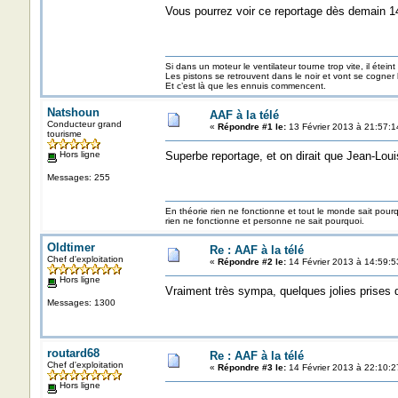
Vous pourrez voir ce reportage dès demain 14
Si dans un moteur le ventilateur tourne trop vite, il éteint
Les pistons se retrouvent dans le noir et vont se cogner
Et c’est là que les ennuis commencent.
Natshoun
AAF à la télé
Conducteur grand
«
Répondre #1 le:
13 Février 2013 à 21:57:1
tourisme
Hors ligne
Superbe reportage, et on dirait que Jean-Louis
Messages: 255
En théorie rien ne fonctionne et tout le monde sait pour
rien ne fonctionne et personne ne sait pourquoi.
Oldtimer
Re : AAF à la télé
Chef d'exploitation
«
Répondre #2 le:
14 Février 2013 à 14:59:5
Hors ligne
Vraiment très sympa, quelques jolies prises 
Messages: 1300
routard68
Re : AAF à la télé
Chef d'exploitation
«
Répondre #3 le:
14 Février 2013 à 22:10:2
Hors ligne