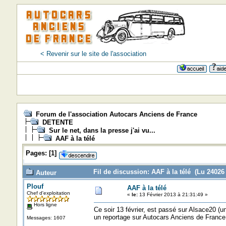
< Revenir sur le site de l'association
Forum de l'association Autocars Anciens de France
DETENTE
Sur le net, dans la presse j'ai vu...
AAF à la télé
Pages:
[
1
]
Fil de discussion: AAF à la télé (Lu 24026 
Auteur
Plouf
AAF à la télé
Chef d'exploitation
«
le:
13 Février 2013 à 21:31:49 »
Hors ligne
Ce soir 13 février, est passé sur Alsace20 (un
un reportage sur Autocars Anciens de France
Messages: 1607