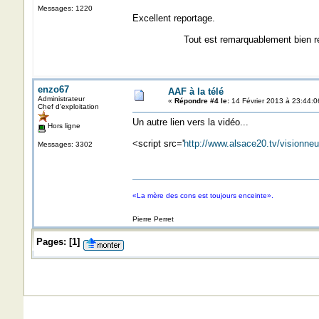
Messages: 1220
Excellent reportage.
Tout est remarquablement bien rel
enzo67
AAF à la télé
Administrateur
«
Répondre #4 le:
14 Février 2013 à 23:44:0
Chef d'exploitation
Un autre lien vers la vidéo...
Hors ligne
<script src='
http://www.alsace20.tv/visionn
Messages: 3302
«La mère des cons est toujours enceinte».
Pierre Perret
Pages:
[
1
]