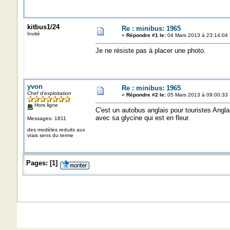
kitbus1/24
Re : minibus: 1965
Invité
«
Répondre #1 le:
04 Mars 2013 à 23:14:04 
Je ne résiste pas à placer une photo.
yvon
Re : minibus: 1965
Chef d'exploitation
«
Répondre #2 le:
05 Mars 2013 à 09:00:33 
Hors ligne
C'est un autobus anglais pour touristes Anglai
avec sa glycine qui est en fleur.
Messages: 1811
des modèles reduits aux
vrais sens du terme
Pages:
[
1
]