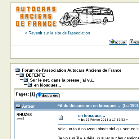
< Revenir sur le site de l'association
Forum de l'association Autocars Anciens de France
DETENTE
Sur le net, dans la presse j'ai vu...
en kiosques...
Pages:
[
1
]
Fil de discussion: en kiosques... (Lu 19010
Auteur
RHUZ68
en kiosques...
Invité
«
le:
25 Février 2013 à 17:35:53 »
Voici un tout nouveau bimestriel qui sort ce s
Je vois qu'il y a déjà un sujet sur les camion