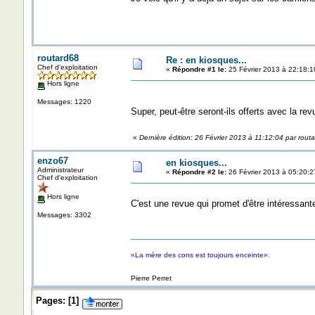
routard68
Re : en kiosques...
Chef d'exploitation
«
Répondre #1 le:
25 Février 2013 à 22:18:1
Hors ligne
Messages: 1220
Super, peut-être seront-ils offerts avec la rev
«
Dernière édition: 26 Février 2013 à 11:12:04 par rout
enzo67
en kiosques...
Administrateur
«
Répondre #2 le:
26 Février 2013 à 05:20:2
Chef d'exploitation
Hors ligne
C'est une revue qui promet d'être intéressante
Messages: 3302
«La mère des cons est toujours enceinte».
Pierre Perret
Pages:
[
1
]