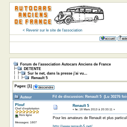
< Revenir sur le site de l'association
Forum de l'association Autocars Anciens de France
DETENTE
Sur le net, dans la presse j'ai vu...
Renault 5
Pages:
[
1
]
Fil de discussion: Renault 5 (Lu 30276 foi
Auteur
Plouf
Renault 5
Chef d'exploitation
«
le:
18 Mars 2013 à 20:33:11 »
Hors ligne
Pour les amateurs de Renault et plus particu
Messages: 1607
http://www.renault-5.net/