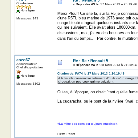
Re : Renault 5
Conducteur
«
Répondre #3 le:
27 Mars 2013 à 20:19:49 
Hors ligne
Merci Plouf! Ce site là, sur la R5 je connaissa
d'une R5TL bleu marine de 1973 avec toit ouvra
Messages: 143
nuage bleuté stagnait quelques instants sur
qui me suivaient. Elle avait alors 180000km, 
discussions, moi, j'ai eu des housses en four
dans l'air du temps... Par contre, le multitr
enzo67
Re : Re : Renault 5
Administrateur
«
Répondre #4 le:
28 Mars 2013 à 21:28:14 
Chef d'exploitation
Citation de: PA74 le 27 Mars 2013 à 20:19:49
Hors ligne
A la fin elle consommait tellement d'huile qu'un nuage 
choquait un peu ceux qui me suivaient.
Messages: 3302
Ouias, à l'époque, on disait "tant qu'elle fume b
La cucaracha, ou le pont de la rivière Kwaï, c
«La mère des cons est toujours enceinte».
Pierre Perret