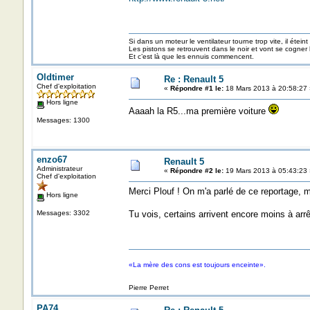
Si dans un moteur le ventilateur tourne trop vite, il éteint
Les pistons se retrouvent dans le noir et vont se cogner
Et c’est là que les ennuis commencent.
Oldtimer
Re : Renault 5
Chef d'exploitation
«
Répondre #1 le:
18 Mars 2013 à 20:58:27 
Hors ligne
Aaaah la R5...ma première voiture
Messages: 1300
enzo67
Renault 5
Administrateur
«
Répondre #2 le:
19 Mars 2013 à 05:43:23 
Chef d'exploitation
Merci Plouf ! On m'a parlé de ce reportage, ma
Hors ligne
Messages: 3302
Tu vois, certains arrivent encore moins à arr
«La mère des cons est toujours enceinte».
Pierre Perret
PA74