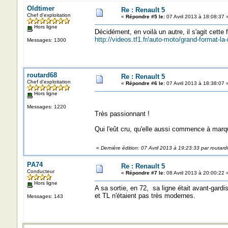
Oldtimer
Re : Renault 5
Chef d'exploitation
«
Répondre #5 le:
07 Avril 2013 à 18:08:37 
Hors ligne
Décidément, en voilà un autre, il s'agit cette 
http://videos.tf1.fr/auto-moto/grand-format-la
Messages: 1300
routard68
Re : Renault 5
Chef d'exploitation
«
Répondre #6 le:
07 Avril 2013 à 18:38:07 
Hors ligne
Messages: 1220
Très passionnant !
Qui l'eût cru, qu'elle aussi commence à marquer
«
Dernière édition: 07 Avril 2013 à 19:23:33 par routar
PA74
Re : Renault 5
Conducteur
«
Répondre #7 le:
08 Avril 2013 à 20:00:22 
Hors ligne
A sa sortie, en 72, sa ligne était avant-gard
et TL n'étaient pas très modernes.
Messages: 143