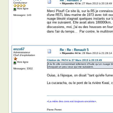
Re : Renault 5
Conducteur
«
Répondre #3 le:
27 Mars 2013 à 20:19:49 
Hors ligne
Merci Plouf! Ce site là, sur la R5 je connaissa
d'une R5TL bleu marine de 1973 avec toit ouvra
Messages: 143
nuage bleuté stagnait quelques instants sur
qui me suivaient. Elle avait alors 180000km, 
discussions, moi, j'ai eu des housses en four
dans l'air du temps... Par contre, le multitr
enzo67
Re : Re : Renault 5
Administrateur
«
Répondre #4 le:
28 Mars 2013 à 21:28:14 
Chef d'exploitation
Citation de: PA74 le 27 Mars 2013 à 20:19:49
Hors ligne
A la fin elle consommait tellement d'huile qu'un nuage 
choquait un peu ceux qui me suivaient.
Messages: 3302
Ouias, à l'époque, on disait "tant qu'elle fume b
La cucaracha, ou le pont de la rivière Kwaï, c
«La mère des cons est toujours enceinte».
Pierre Perret