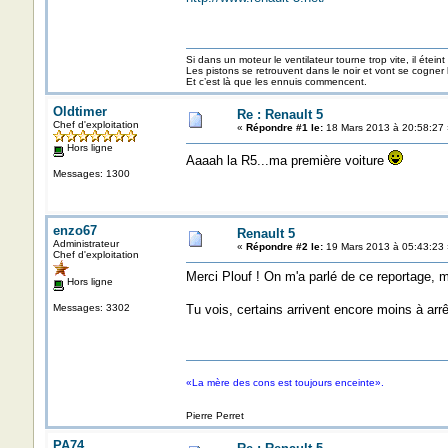
Si dans un moteur le ventilateur tourne trop vite, il éteint
Les pistons se retrouvent dans le noir et vont se cogner
Et c’est là que les ennuis commencent.
Oldtimer
Re : Renault 5
Chef d'exploitation
«
Répondre #1 le:
18 Mars 2013 à 20:58:27 
Hors ligne
Aaaah la R5...ma première voiture
Messages: 1300
enzo67
Renault 5
Administrateur
«
Répondre #2 le:
19 Mars 2013 à 05:43:23 
Chef d'exploitation
Merci Plouf ! On m'a parlé de ce reportage, ma
Hors ligne
Messages: 3302
Tu vois, certains arrivent encore moins à arr
«La mère des cons est toujours enceinte».
Pierre Perret
PA74