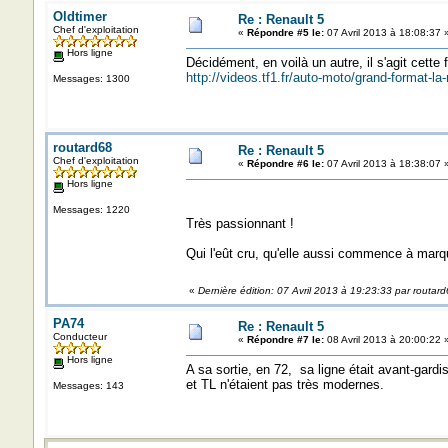
Oldtimer
Re : Renault 5
Chef d'exploitation
«
Répondre #5 le:
07 Avril 2013 à 18:08:37 
Hors ligne
Décidément, en voilà un autre, il s'agit cette 
http://videos.tf1.fr/auto-moto/grand-format-la
Messages: 1300
routard68
Re : Renault 5
Chef d'exploitation
«
Répondre #6 le:
07 Avril 2013 à 18:38:07 
Hors ligne
Messages: 1220
Très passionnant !
Qui l'eût cru, qu'elle aussi commence à marquer
«
Dernière édition: 07 Avril 2013 à 19:23:33 par routar
PA74
Re : Renault 5
Conducteur
«
Répondre #7 le:
08 Avril 2013 à 20:00:22 
Hors ligne
A sa sortie, en 72, sa ligne était avant-gard
et TL n'étaient pas très modernes.
Messages: 143