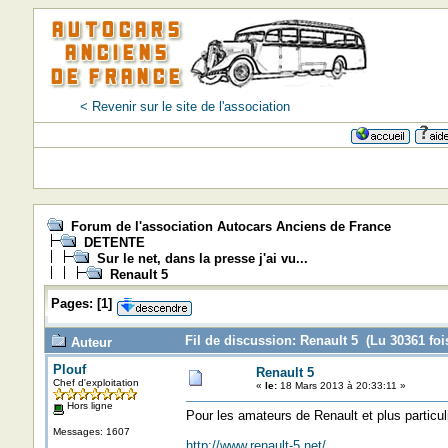
< Revenir sur le site de l'association
Forum de l'association Autocars Anciens de France
DETENTE
Sur le net, dans la presse j'ai vu...
Renault 5
Pages:
[
1
]
Fil de discussion: Renault 5 (Lu 30361 foi
Auteur
Plouf
Renault 5
Chef d'exploitation
«
le:
18 Mars 2013 à 20:33:11 »
Hors ligne
Pour les amateurs de Renault et plus particu
Messages: 1607
http://www.renault-5.net/