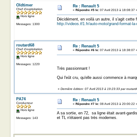
Oldtimer
Re : Renault 5
Chef d'exploitation
«
Répondre #5 le:
07 Avril 2013 à 18:08:37 
Hors ligne
Décidément, en voilà un autre, il s'agit cette 
http://videos.tf1.fr/auto-moto/grand-format-la
Messages: 1300
routard68
Re : Renault 5
Chef d'exploitation
«
Répondre #6 le:
07 Avril 2013 à 18:38:07 
Hors ligne
Messages: 1220
Très passionnant !
Qui l'eût cru, qu'elle aussi commence à marquer
«
Dernière édition: 07 Avril 2013 à 19:23:33 par routar
PA74
Re : Renault 5
Conducteur
«
Répondre #7 le:
08 Avril 2013 à 20:00:22 
Hors ligne
A sa sortie, en 72, sa ligne était avant-gard
et TL n'étaient pas très modernes.
Messages: 143