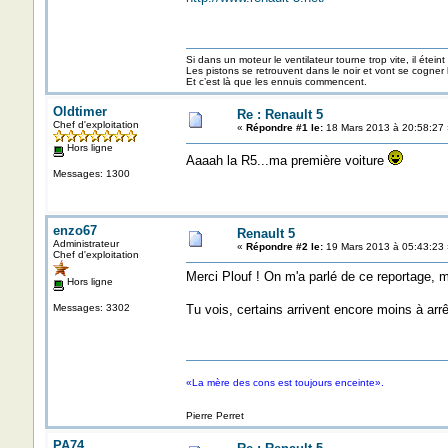
Si dans un moteur le ventilateur tourne trop vite, il éteint
Les pistons se retrouvent dans le noir et vont se cogner
Et c’est là que les ennuis commencent.
Oldtimer
Re : Renault 5
Chef d'exploitation
«
Répondre #1 le:
18 Mars 2013 à 20:58:27 
Hors ligne
Aaaah la R5...ma première voiture
Messages: 1300
enzo67
Renault 5
Administrateur
«
Répondre #2 le:
19 Mars 2013 à 05:43:23 
Chef d'exploitation
Merci Plouf ! On m'a parlé de ce reportage, ma
Hors ligne
Messages: 3302
Tu vois, certains arrivent encore moins à arr
«La mère des cons est toujours enceinte».
Pierre Perret
PA74