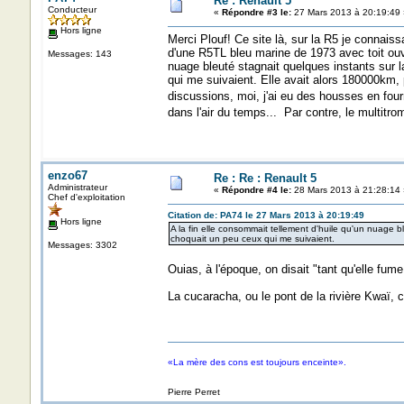
Re : Renault 5
Conducteur
«
Répondre #3 le:
27 Mars 2013 à 20:19:49 
Hors ligne
Merci Plouf! Ce site là, sur la R5 je connaissa
d'une R5TL bleu marine de 1973 avec toit ouvra
Messages: 143
nuage bleuté stagnait quelques instants sur
qui me suivaient. Elle avait alors 180000km, 
discussions, moi, j'ai eu des housses en four
dans l'air du temps... Par contre, le multitr
enzo67
Re : Re : Renault 5
Administrateur
«
Répondre #4 le:
28 Mars 2013 à 21:28:14 
Chef d'exploitation
Citation de: PA74 le 27 Mars 2013 à 20:19:49
Hors ligne
A la fin elle consommait tellement d'huile qu'un nuage 
choquait un peu ceux qui me suivaient.
Messages: 3302
Ouias, à l'époque, on disait "tant qu'elle fume b
La cucaracha, ou le pont de la rivière Kwaï, c
«La mère des cons est toujours enceinte».
Pierre Perret