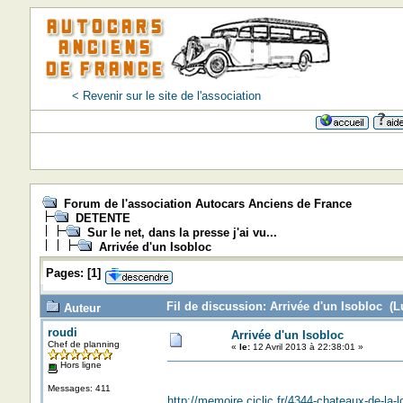
< Revenir sur le site de l'association
Forum de l'association Autocars Anciens de France
DETENTE
Sur le net, dans la presse j'ai vu...
Arrivée d'un Isobloc
Pages:
[
1
]
Fil de discussion: Arrivée d'un Isobloc (L
Auteur
roudi
Arrivée d'un Isobloc
Chef de planning
«
le:
12 Avril 2013 à 22:38:01 »
Hors ligne
Messages: 411
http://memoire.ciclic.fr/4344-chateaux-de-la-lo