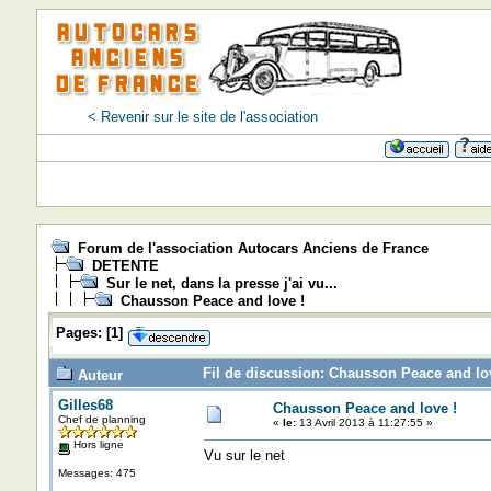
< Revenir sur le site de l'association
Forum de l'association Autocars Anciens de France
DETENTE
Sur le net, dans la presse j'ai vu...
Chausson Peace and love !
Pages:
[
1
]
Fil de discussion: Chausson Peace and lov
Auteur
Gilles68
Chausson Peace and love !
Chef de planning
«
le:
13 Avril 2013 à 11:27:55 »
Hors ligne
Vu sur le net
Messages: 475