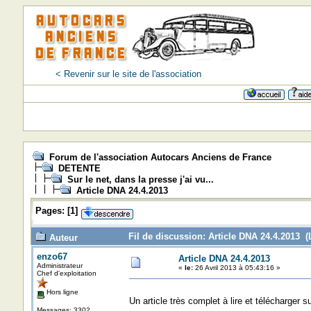
< Revenir sur le site de l'association
Forum de l'association Autocars Anciens de France
DETENTE
Sur le net, dans la presse j'ai vu...
Article DNA 24.4.2013
Pages:
[
1
]
Fil de discussion: Article DNA 24.4.2013 (
Auteur
enzo67
Article DNA 24.4.2013
Administrateur
«
le:
26 Avril 2013 à 05:43:16 »
Chef d'exploitation
Hors ligne
Un article très complet à lire et télécharger 
Messages: 3302