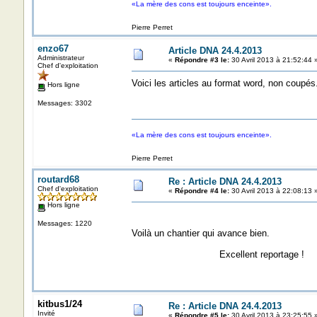
«La mère des cons est toujours enceinte».
Pierre Perret
enzo67
Article DNA 24.4.2013
Administrateur
«
Répondre #3 le:
30 Avril 2013 à 21:52:44 
Chef d'exploitation
Voici les articles au format word, non coupés
Hors ligne
Messages: 3302
«La mère des cons est toujours enceinte».
Pierre Perret
routard68
Re : Article DNA 24.4.2013
Chef d'exploitation
«
Répondre #4 le:
30 Avril 2013 à 22:08:13 
Hors ligne
Messages: 1220
Voilà un chantier qui avance bien.
Excellent reportage !
kitbus1/24
Re : Article DNA 24.4.2013
Invité
«
Répondre #5 le:
30 Avril 2013 à 23:25:55 