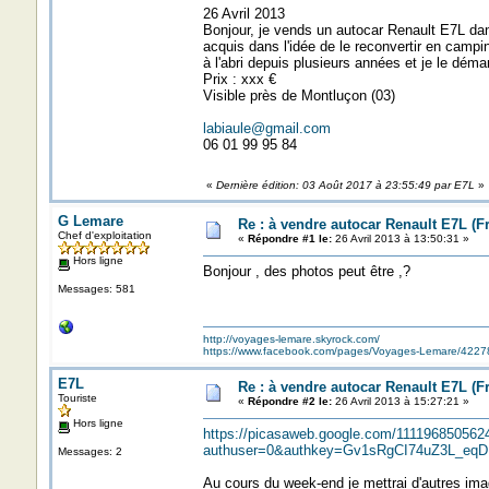
26 Avril 2013
Bonjour, je vends un autocar Renault E7L dan
acquis dans l'idée de le reconvertir en campi
à l'abri depuis plusieurs années et je le dém
Prix : xxx €
Visible près de Montluçon (03)
labiaule@gmail.com
06 01 99 95 84
«
Dernière édition: 03 Août 2017 à 23:55:49 par E7L
»
G Lemare
Re : à vendre autocar Renault E7L (F
Chef d'exploitation
«
Répondre #1 le:
26 Avril 2013 à 13:50:31 »
Hors ligne
Bonjour , des photos peut être ,?
Messages: 581
http://voyages-lemare.skyrock.com/
https://www.facebook.com/pages/Voyages-Lemare/422
E7L
Re : à vendre autocar Renault E7L (F
Touriste
«
Répondre #2 le:
26 Avril 2013 à 15:27:21 »
Hors ligne
https://picasaweb.google.com/11119685056
authuser=0&authkey=Gv1sRgCI74uZ3L_eqDIA
Messages: 2
Au cours du week-end je mettrai d'autres ima