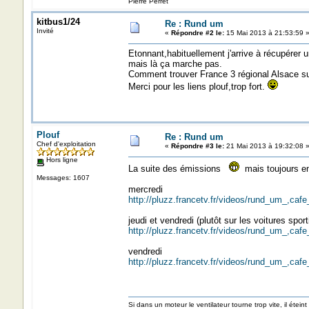
Pierre Perret
kitbus1/24
Re : Rund um
Invité
«
Répondre #2 le:
15 Mai 2013 à 21:53:59 
Etonnant,habituellement j'arrive à récupérer u
mais là ça marche pas.
Comment trouver France 3 régional Alsace s
Merci pour les liens plouf,trop fort.
Plouf
Re : Rund um
Chef d'exploitation
«
Répondre #3 le:
21 Mai 2013 à 19:32:08 
Hors ligne
La suite des émissions
mais toujours e
Messages: 1607
mercredi
http://pluzz.francetv.fr/videos/rund_um_,
jeudi et vendredi (plutôt sur les voitures sport
http://pluzz.francetv.fr/videos/rund_um_,
vendredi
http://pluzz.francetv.fr/videos/rund_um_,
Si dans un moteur le ventilateur tourne trop vite, il éteint