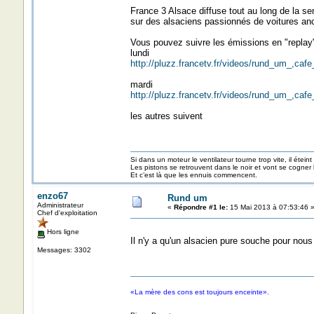
France 3 Alsace diffuse tout au long de la s
sur des alsaciens passionnés de voitures an
Vous pouvez suivre les émissions en "replay"
lundi
http://pluzz.francetv.fr/videos/rund_um_,
mardi
http://pluzz.francetv.fr/videos/rund_um_,
les autres suivent
Si dans un moteur le ventilateur tourne trop vite, il éteint
Les pistons se retrouvent dans le noir et vont se cogner
Et c’est là que les ennuis commencent.
enzo67
Rund um
Administrateur
«
Répondre #1 le:
15 Mai 2013 à 07:53:46 
Chef d'exploitation
Hors ligne
Il n'y a qu'un alsacien pure souche pour nous
Messages: 3302
«La mère des cons est toujours enceinte».