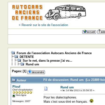
< Revenir sur le site de l'association
Forum de l'association Autocars Anciens de France
DETENTE
Sur le net, dans la presse j'ai vu...
Rund um
Pages:
[
1
]
Fil de discussion: Rund um (Lu 21889 foi
Auteur
Plouf
Rund um
Chef d'exploitation
«
le:
14 Mai 2013 à 20:58:55 »
Hors ligne
Pour les dialectophones.
Messages: 1607
Mais c'est sous-titré en français.