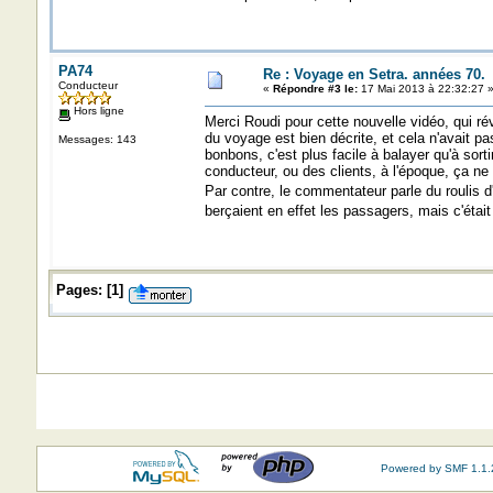
PA74
Re : Voyage en Setra. années 70.
Conducteur
«
Répondre #3 le:
17 Mai 2013 à 22:32:27 
Hors ligne
Merci Roudi pour cette nouvelle vidéo, qui ré
du voyage est bien décrite, et cela n'avait 
Messages: 143
bonbons, c'est plus facile à balayer qu'à sort
conducteur, ou des clients, à l'époque, ça n
Par contre, le commentateur parle du roulis 
berçaient en effet les passagers, mais c'était
Pages:
[
1
]
Powered by SMF 1.1.