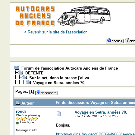
< Revenir sur le site de l'association
Forum de l'association Autocars Anciens de France
DETENTE
Sur le net, dans la presse j'ai vu...
Voyage en Setra. années 70.
Pages:
[
1
]
Fil de discussion: Voyage en Setra. années
Auteur
roudi
Voyage en Setra. années 70.
Chef de planning
«
le:
17 Mai 2013 à 15:56:25 »
Hors ligne
Bonjour.
Messages: 411
http://www.ina.fr/video/CPF86649863/le-voyag