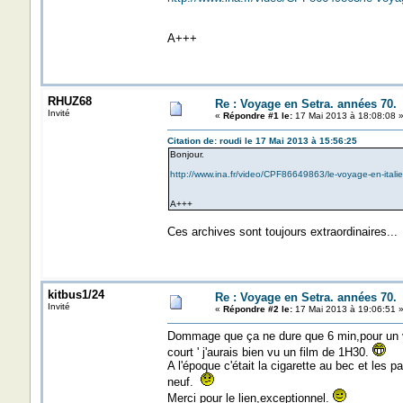
A+++
RHUZ68
Re : Voyage en Setra. années 70.
Invité
«
Répondre #1 le:
17 Mai 2013 à 18:08:08 
Citation de: roudi le 17 Mai 2013 à 15:56:25
Bonjour.
http://www.ina.fr/video/CPF86649863/le-voyage-en-italie
A+++
Ces archives sont toujours extraordinaires...
kitbus1/24
Re : Voyage en Setra. années 70.
Invité
«
Répondre #2 le:
17 Mai 2013 à 19:06:51 
Dommage que ça ne dure que 6 min,pour un 
court ' j'aurais bien vu un film de 1H30.
A l'époque c'était la cigarette au bec et les 
neuf.
Merci pour le lien,exceptionnel.