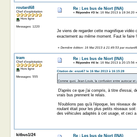
routard68
Re : Les bus de Niort (INA)
Chef d'exploitation
«
Répondre #3 le:
16 Mai 2013 à 19:34:20 
Hors ligne
Messages: 1220
Je viens de regarder cette magnifique vidéo 
exactement au même moment. Faut le faire
«
Dernière édition: 16 Mai 2013 à 21:49:53 par routard
tram
Re : Les bus de Niort (INA)
Chef d'exploitation
«
Répondre #4 le:
16 Mai 2013 à 20:15:56 
Hors ligne
Citation de: enzo67 le 16 Mai 2013 à 16:15:28
Messages: 555
Comme quoi, Jean-Louis, la confusion entre autocar et au
D'après ce que j'ai compris, à titre d'essai, 
vrais bus prennent le relais.
N'oublions pas qu'à l'époque, les réseaux de 
roulant était pour les plus petits réseaux soi
des véhicules adaptés à cet usage, et ceci a
kitbus1/24
Re : Les bus de Niort (INA)