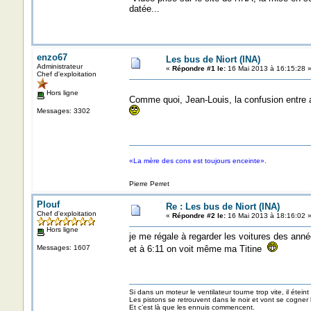
datée...
enzo67
Les bus de Niort (INA)
Administrateur
«
Répondre #1 le:
16 Mai 2013 à 16:15:28 
Chef d'exploitation
Hors ligne
Comme quoi, Jean-Louis, la confusion entre aut
Messages: 3302
«La mère des cons est toujours enceinte».
Pierre Perret
Plouf
Re : Les bus de Niort (INA)
Chef d'exploitation
«
Répondre #2 le:
16 Mai 2013 à 18:16:02 
Hors ligne
je me régale à regarder les voitures des anné
Messages: 1607
et à 6:11 on voit même ma Titine
Si dans un moteur le ventilateur tourne trop vite, il éteint
Les pistons se retrouvent dans le noir et vont se cogner
Et c’est là que les ennuis commencent.