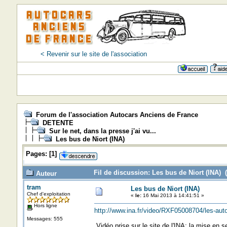
< Revenir sur le site de l'association
Forum de l'association Autocars Anciens de France
DETENTE
Sur le net, dans la presse j'ai vu...
Les bus de Niort (INA)
Pages:
[
1
]
Fil de discussion: Les bus de Niort (INA) (
Auteur
tram
Les bus de Niort (INA)
Chef d'exploitation
«
le:
16 Mai 2013 à 14:41:51 »
Hors ligne
http://www.ina.fr/video/RXF05008704/les-auto
Messages: 555
Vidéo prise sur le site de l'INA; la mise en s