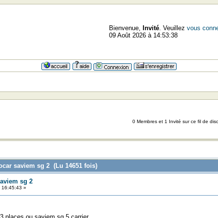
Bienvenue,
Invité
. Veuillez
vous conne
09 Août 2026 à 14:53:38
0 Membres et 1 Invité sur ce fil de dis
ocar saviem sg 2 (Lu 14651 fois)
saviem sg 2
 16:45:43 »
 places ou saviem sg 5 carrier ,