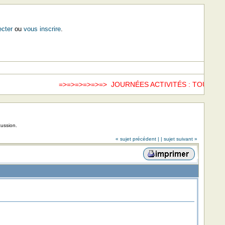
cter
ou
vous inscrire
.
=>=>=>=>=>=> JOURNÉES ACTIVITÉS : TOUS LE
cussion.
« sujet précédent |
| sujet suivant »