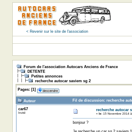
< Revenir sur le site de l'association
Forum de l'association Autocars Anciens de France
DETENTE
Petites annonces
recherche autocar saviem sg 2
Pages:
[
1
]
Fil de discussion: recherche aut
Auteur
car67
recherche autocar 
Invité
«
le:
15 Novembre 2014 à
bonjour ?
Je recherche un car sg 2 saviem 13