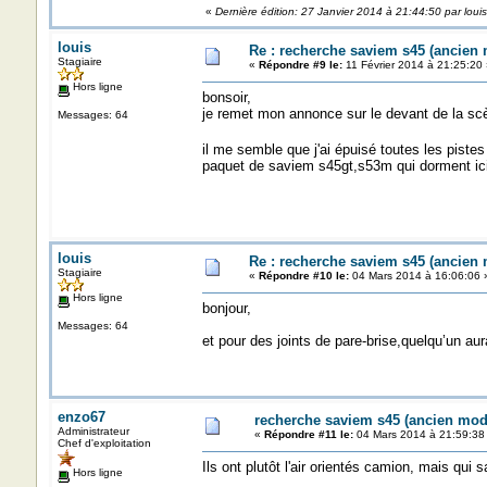
«
Dernière édition: 27 Janvier 2014 à 21:44:50 par louis
louis
Re : recherche saviem s45 (ancien
Stagiaire
«
Répondre #9 le:
11 Février 2014 à 21:25:20 
Hors ligne
bonsoir,
je remet mon annonce sur le devant de la scè
Messages: 64
il me semble que j'ai épuisé toutes les pistes
paquet de saviem s45gt,s53m qui dorment ici e
louis
Re : recherche saviem s45 (ancien
Stagiaire
«
Répondre #10 le:
04 Mars 2014 à 16:06:06 
Hors ligne
bonjour,
Messages: 64
et pour des joints de pare-brise,quelqu’un aur
enzo67
recherche saviem s45 (ancien mod
Administrateur
«
Répondre #11 le:
04 Mars 2014 à 21:59:38
Chef d'exploitation
Ils ont plutôt l'air orientés camion, mais qui sa
Hors ligne