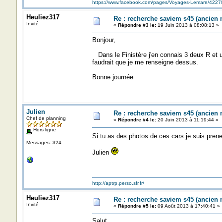
https://www.facebook.com/pages/Voyages-Lemare/422
Heuliez317
Re : recherche saviem s45 (ancien
Invité
«
Répondre #3 le:
19 Juin 2013 à 08:08:13 »
Bonjour,
Dans le Finistère j'en connais 3 deux R et u
faudrait que je me renseigne dessus.
Bonne journée
Julien
Re : recherche saviem s45 (ancien
Chef de planning
«
Répondre #4 le:
20 Juin 2013 à 11:19:44 »
Hors ligne
Si tu as des photos de ces cars je suis pren
Messages: 324
Julien
http://aptrp.perso.sfr.fr/
Heuliez317
Re : recherche saviem s45 (ancien
Invité
«
Répondre #5 le:
09 Août 2013 à 17:40:41 »
Salut,