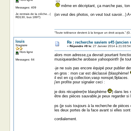
même en décriptant, ça marche pas, ton 
Messages: 409
Je rentrais de la crèche...(
(on veut des photos, on veut tout savoir...) A
RD130, bus 189?)
“Toute tolérance devient à la longue un droit acquis.”
louis
Re : recherche saviem s45 (ancien
Stagiaire
«
Répondre #8 le:
27 Janvier 2014 à 21:03:54
Hors ligne
alors mon adresse,ça devrait pourtant fonctio
musiqueardeche arobase yahoopointfr (le tout
Messages: 64
-je ne suis pas encore équipé pour publier de
en gros : mon car est déclassé (blasphème!
il est en cg collection,vasp nonspé,9places.
j'en profite pour signaler ceci :
je dois récupérer(re blasphème
) dans les 
être des pièces sauvable,je peux regarder si 
ps (je suis toujours à la recherche de pièce
les deux portes de la face avant si elles sont
cordialement.