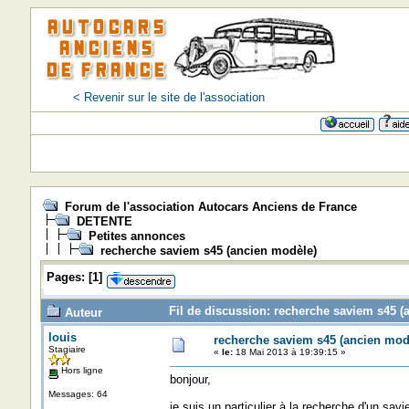
< Revenir sur le site de l'association
Forum de l'association Autocars Anciens de France
DETENTE
Petites annonces
recherche saviem s45 (ancien modèle)
Pages:
[
1
]
Fil de discussion: recherche saviem s45 (
Auteur
louis
recherche saviem s45 (ancien mod
Stagiaire
«
le:
18 Mai 2013 à 19:39:15 »
Hors ligne
bonjour,
Messages: 64
je suis un particulier à la recherche d'un sav