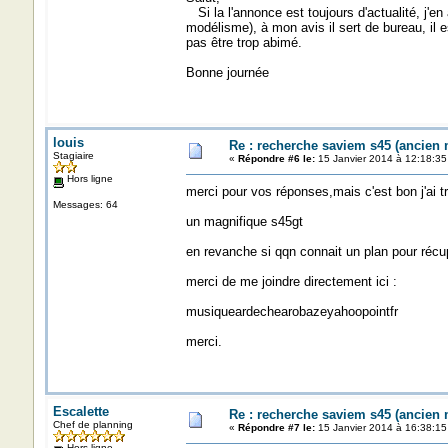
Si la l'annonce est toujours d'actualité, j'e
modélisme), à mon avis il sert de bureau, il e
pas être trop abimé.
Bonne journée
louis
Re : recherche saviem s45 (ancien
Stagiaire
«
Répondre #6 le:
15 Janvier 2014 à 12:18:35
Hors ligne
merci pour vos réponses,mais c'est bon j'ai t
Messages: 64
un magnifique s45gt
en revanche si qqn connait un plan pour récup
merci de me joindre directement ici :
musiqueardechearobazeyahoopointfr
merci.
Escalette
Re : recherche saviem s45 (ancien
Chef de planning
«
Répondre #7 le:
15 Janvier 2014 à 16:38:15
Hors ligne