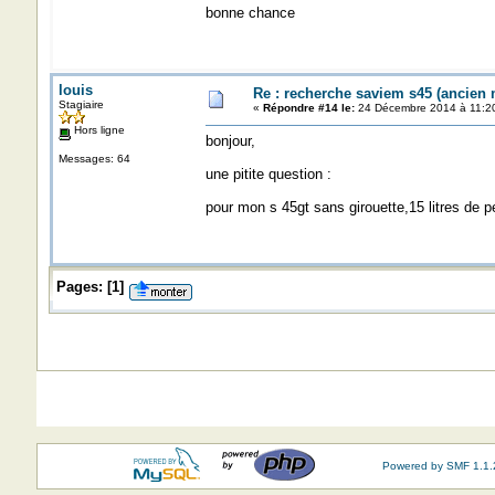
bonne chance
louis
Re : recherche saviem s45 (ancien
Stagiaire
«
Répondre #14 le:
24 Décembre 2014 à 11:20
Hors ligne
bonjour,
Messages: 64
une pitite question :
pour mon s 45gt sans girouette,15 litres de p
Pages:
[
1
]
Powered by SMF 1.1.