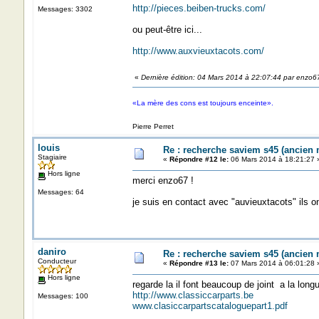
http://pieces.beiben-trucks.com/
Messages: 3302
ou peut-être ici...
http://www.auxvieuxtacots.com/
«
Dernière édition: 04 Mars 2014 à 22:07:44 par enzo6
«La mère des cons est toujours enceinte».
Pierre Perret
louis
Re : recherche saviem s45 (ancien
Stagiaire
«
Répondre #12 le:
06 Mars 2014 à 18:21:27 
Hors ligne
merci enzo67 !
Messages: 64
je suis en contact avec "auvieuxtacots" ils on
daniro
Re : recherche saviem s45 (ancien
Conducteur
«
Répondre #13 le:
07 Mars 2014 à 06:01:28 
Hors ligne
regarde la il font beaucoup de joint a la long
http://www.classiccarparts.be
Messages: 100
www.clasiccarpartscataloguepart1.pdf