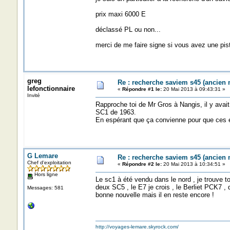
prix maxi 6000 E
déclassé PL ou non...
merci de me faire signe si vous avez une pist
greg
Re : recherche saviem s45 (ancien
lefonctionnaire
«
Répondre #1 le:
20 Mai 2013 à 09:43:31 »
Invité
Rapproche toi de Mr Gros à Nangis, il y avait 
SC1 de 1963.
En espérant que ça convienne pour que ces e
G Lemare
Re : recherche saviem s45 (ancien
Chef d'exploitation
«
Répondre #2 le:
20 Mai 2013 à 10:34:51 »
Hors ligne
Le sc1 à été vendu dans le nord , je trouve
deux SC5 , le E7 je crois , le Berliet PCK7 , 
Messages: 581
bonne nouvelle mais il en reste encore !
http://voyages-lemare.skyrock.com/