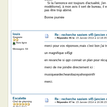
Si la l'annonce est toujours d'actualité, j'e
modélisme), à mon avis il sert de bureau, il e
pas être trop abimé.
Bonne journée
louis
Re : recherche saviem s45 (ancien
Stagiaire
«
Répondre #6 le:
15 Janvier 2014 à 12:18:35
Hors ligne
merci pour vos réponses,mais c'est bon j'ai t
Messages: 64
un magnifique s45gt
en revanche si qqn connait un plan pour récup
merci de me joindre directement ici :
musiqueardechearobazeyahoopointfr
merci.
Escalette
Re : recherche saviem s45 (ancien
Chef de planning
«
Répondre #7 le:
15 Janvier 2014 à 16:38:15
Hors ligne