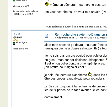
même en décriptant, ça marche pas, ton 
Messages: 409
Je rentrais de la crèche...(
(on veut des photos, on veut tout savoir...) A
RD130, bus 189?)
“Toute tolérance devient à la longue un droit acquis.”
louis
Re : recherche saviem s45 (ancien
Stagiaire
«
Répondre #8 le:
27 Janvier 2014 à 21:03:54
Hors ligne
alors mon adresse,ça devrait pourtant fonctio
musiqueardeche arobase yahoopointfr (le tout
Messages: 64
-je ne suis pas encore équipé pour publier de
en gros : mon car est déclassé (blasphème!
il est en cg collection,vasp nonspé,9places.
j'en profite pour signaler ceci :
je dois récupérer(re blasphème
) dans les 
être des pièces sauvable,je peux regarder si 
ps (je suis toujours à la recherche de pièce
les deux portes de la face avant si elles sont
cordialement.