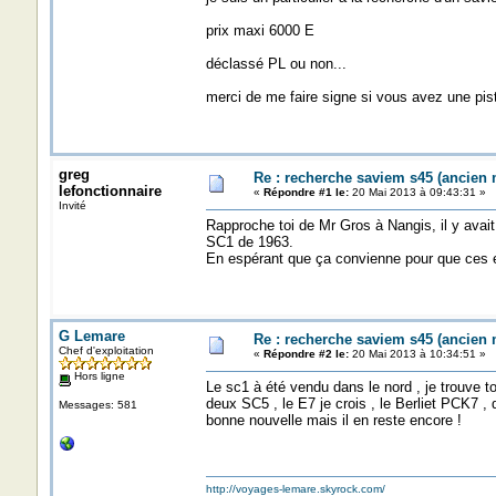
prix maxi 6000 E
déclassé PL ou non...
merci de me faire signe si vous avez une pist
greg
Re : recherche saviem s45 (ancien
lefonctionnaire
«
Répondre #1 le:
20 Mai 2013 à 09:43:31 »
Invité
Rapproche toi de Mr Gros à Nangis, il y avait 
SC1 de 1963.
En espérant que ça convienne pour que ces e
G Lemare
Re : recherche saviem s45 (ancien
Chef d'exploitation
«
Répondre #2 le:
20 Mai 2013 à 10:34:51 »
Hors ligne
Le sc1 à été vendu dans le nord , je trouve
deux SC5 , le E7 je crois , le Berliet PCK7 , 
Messages: 581
bonne nouvelle mais il en reste encore !
http://voyages-lemare.skyrock.com/