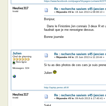
https://www.facebook.com/pages/Voyages-Lemare/422
Heuliez317
Re : recherche saviem s45 (ancien
Invité
«
Répondre #3 le:
19 Juin 2013 à 08:08:13 »
Bonjour,
Dans le Finistère j'en connais 3 deux R et u
faudrait que je me renseigne dessus.
Bonne journée
Julien
Re : recherche saviem s45 (ancien
Chef de planning
«
Répondre #4 le:
20 Juin 2013 à 11:19:44 »
Hors ligne
Si tu as des photos de ces cars je suis pren
Messages: 324
Julien
http://aptrp.perso.sfr.fr/
Heuliez317
Re : recherche saviem s45 (ancien
Invité
«
Répondre #5 le:
09 Août 2013 à 17:40:41 »
Salut,