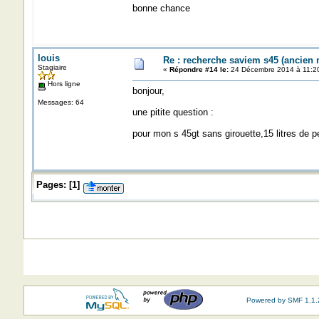
bonne chance
louis
Re : recherche saviem s45 (ancien
Stagiaire
«
Répondre #14 le:
24 Décembre 2014 à 11:20
Hors ligne
bonjour,
Messages: 64
une pitite question :
pour mon s 45gt sans girouette,15 litres de p
Pages:
[
1
]
Powered by SMF 1.1.