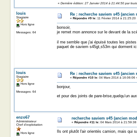
«
Dernière édition: 27 Janvier 2014 à 21:44:50 par louis
louis
Re : recherche saviem s45 (ancien
Stagiaire
«
Répondre #9 le:
11 Février 2014 à 21:25:20 
Hors ligne
bonsoir,
je remet mon annonce sur le devant de la scè
Messages: 64
il me semble que j'ai épuisé toutes les pistes
paquet de saviem s45gt,s53m qui dorment ici e
louis
Re : recherche saviem s45 (ancien
Stagiaire
«
Répondre #10 le:
04 Mars 2014 à 16:06:06 
Hors ligne
bonjour,
Messages: 64
et pour des joints de pare-brise,quelqu’un aur
enzo67
recherche saviem s45 (ancien mod
Administrateur
«
Répondre #11 le:
04 Mars 2014 à 21:59:38
Chef d'exploitation
Ils ont plutôt l'air orientés camion, mais qui sa
Hors ligne