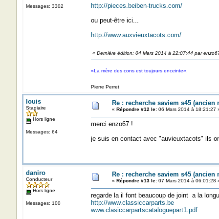
http://pieces.beiben-trucks.com/
Messages: 3302
ou peut-être ici...
http://www.auxvieuxtacots.com/
«
Dernière édition: 04 Mars 2014 à 22:07:44 par enzo6
«La mère des cons est toujours enceinte».
Pierre Perret
louis
Re : recherche saviem s45 (ancien
Stagiaire
«
Répondre #12 le:
06 Mars 2014 à 18:21:27 
Hors ligne
merci enzo67 !
Messages: 64
je suis en contact avec "auvieuxtacots" ils on
daniro
Re : recherche saviem s45 (ancien
Conducteur
«
Répondre #13 le:
07 Mars 2014 à 06:01:28 
Hors ligne
regarde la il font beaucoup de joint a la long
http://www.classiccarparts.be
Messages: 100
www.clasiccarpartscataloguepart1.pdf