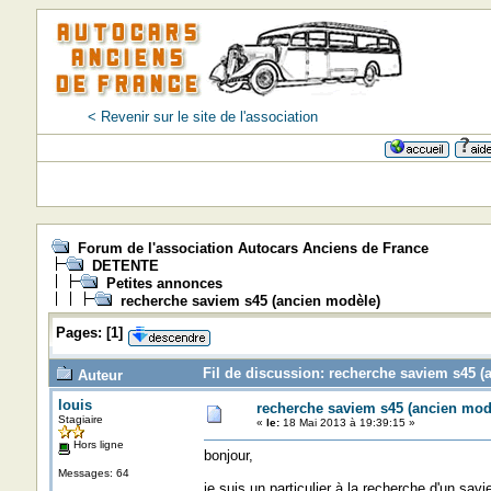
< Revenir sur le site de l'association
Forum de l'association Autocars Anciens de France
DETENTE
Petites annonces
recherche saviem s45 (ancien modèle)
Pages:
[
1
]
Fil de discussion: recherche saviem s45 (
Auteur
louis
recherche saviem s45 (ancien mod
Stagiaire
«
le:
18 Mai 2013 à 19:39:15 »
Hors ligne
bonjour,
Messages: 64
je suis un particulier à la recherche d'un sav