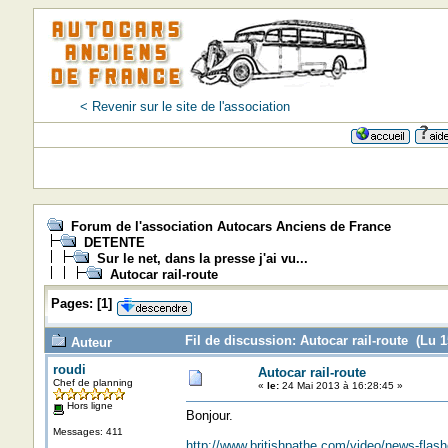
< Revenir sur le site de l'association
Forum de l'association Autocars Anciens de France
DETENTE
Sur le net, dans la presse j'ai vu...
Autocar rail-route
Pages:
[
1
]
Fil de discussion: Autocar rail-route (Lu 1
Auteur
roudi
Autocar rail-route
Chef de planning
«
le:
24 Mai 2013 à 16:28:45 »
Hors ligne
Bonjour.
Messages: 411
http://www.britishpathe.com/video/news-flashe