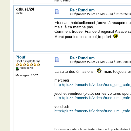
Pierre Perret
kitbus1/24
Re : Rund um
Invité
«
Répondre #2 le:
15 Mai 2013 à 21:53:59 
Etonnant,habituellement j'arrive à récupérer u
mais là ça marche pas.
Comment trouver France 3 régional Alsace s
Merci pour les liens plouf,trop fort.
Plouf
Re : Rund um
Chef d'exploitation
«
Répondre #3 le:
21 Mai 2013 à 19:32:08 
Hors ligne
La suite des émissions
mais toujours e
Messages: 1607
mercredi
http://pluzz.francetv.fr/videos/rund_um_,
jeudi et vendredi (plutôt sur les voitures sport
http://pluzz.francetv.fr/videos/rund_um_,
vendredi
http://pluzz.francetv.fr/videos/rund_um_,
Si dans un moteur le ventilateur tourne trop vite, il éteint