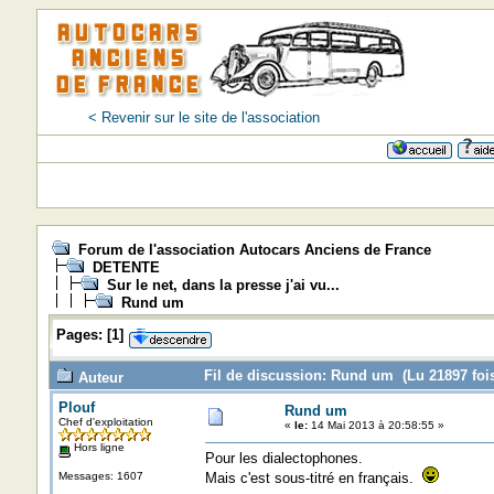
< Revenir sur le site de l'association
Forum de l'association Autocars Anciens de France
DETENTE
Sur le net, dans la presse j'ai vu...
Rund um
Pages:
[
1
]
Fil de discussion: Rund um (Lu 21897 foi
Auteur
Plouf
Rund um
Chef d'exploitation
«
le:
14 Mai 2013 à 20:58:55 »
Hors ligne
Pour les dialectophones.
Messages: 1607
Mais c'est sous-titré en français.