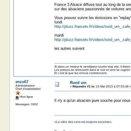
France 3 Alsace diffuse tout au long de la s
sur des alsaciens passionnés de voitures an
Vous pouvez suivre les émissions en "replay"
lundi
http://pluzz.francetv.fr/videos/rund_um_,
mardi
http://pluzz.francetv.fr/videos/rund_um_,
les autres suivent
Si dans un moteur le ventilateur tourne trop vite, il éteint
Les pistons se retrouvent dans le noir et vont se cogner
Et c’est là que les ennuis commencent.
enzo67
Rund um
Administrateur
«
Répondre #1 le:
15 Mai 2013 à 07:53:46 
Chef d'exploitation
Hors ligne
Il n'y a qu'un alsacien pure souche pour nous
Messages: 3302
«La mère des cons est toujours enceinte».