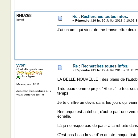
RHUZ68
Re : Recherches toutes infos.
Invité
«
Répondre #10 le:
19 Juillet 2013 à 10:01:3
J'ai un ami qui vient de me transmettre deux
yvon
Re : Recherches toutes infos.
Chef d'exploitation
«
Répondre #11 le:
19 Juillet 2013 à 11:15:2
Hors ligne
LA BELLE NOUVELLE : des plans de l'autob
Messages: 1811
Très beau comme projet "Rhuzz" le tout sera
des modèles reduits aux
temps.
vrais sens du terme
Je te chiffre un devis dans les jours qui vie
Remorque est autobus, d'autre part une versi
échelle.
Là je ne risque pas de partir à la retraite da
C'est pas beau la vie d'un artiste maquettiste