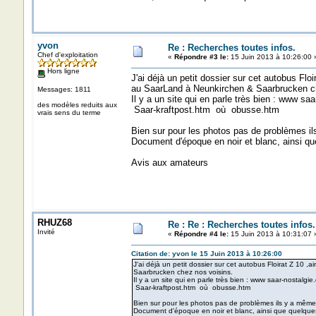
yvon
Re : Recherches toutes infos.
Chef d'exploitation
«
Répondre #3 le:
15 Juin 2013 à 10:26:00 
Hors ligne
J'ai déjà un petit dossier sur cet autobus Floi
au SaarLand à Neunkirchen & Saarbrucken ch
Messages: 1811
Il y a un site qui en parle très bien : www s
des modèles reduits aux
Saar-kraftpost.htm où obusse.htm
vrais sens du terme
Bien sur pour les photos pas de problèmes i
Document d'époque en noir et blanc, ainsi qu
Avis aux amateurs
RHUZ68
Re : Re : Recherches toutes infos.
Invité
«
Répondre #4 le:
15 Juin 2013 à 10:31:07 
Citation de: yvon le 15 Juin 2013 à 10:26:00
J'ai déjà un petit dossier sur cet autobus Floirat Z 10 ,
Saarbrucken chez nos voisins.
Il y a un site qui en parle très bien : www saar-nostalg
Saar-kraftpost.htm où obusse.htm
Bien sur pour les photos pas de problèmes ils y a même
Document d'époque en noir et blanc, ainsi que quelque