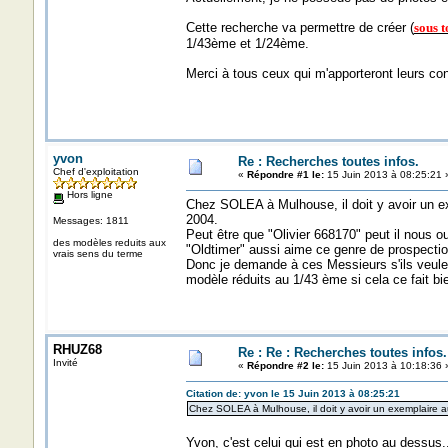
Cette recherche va permettre de créer (
sous t
1/43ème et 1/24ème.
Merci à tous ceux qui m'apporteront leurs con
yvon
Re : Recherches toutes infos.
Chef d'exploitation
«
Répondre #1 le:
15 Juin 2013 à 08:25:21 
Hors ligne
Chez SOLEA à Mulhouse, il doit y avoir un exe
2004.
Messages: 1811
Peut être que "Olivier 668170" peut il nous ouv
des modèles reduits aux
"Oldtimer" aussi aime ce genre de prospecti
vrais sens du terme
Donc je demande à ces Messieurs s'ils veul
modèle réduits au 1/43 ème si cela ce fait bie
RHUZ68
Re : Re : Recherches toutes infos.
Invité
«
Répondre #2 le:
15 Juin 2013 à 10:18:36 
Citation de: yvon le 15 Juin 2013 à 08:25:21
Chez SOLEA à Mulhouse, il doit y avoir un exemplaire au
Yvon, c'est celui qui est en photo au dessus.