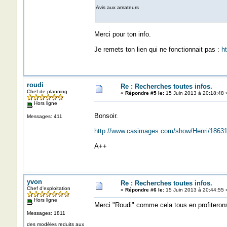
Avis aux amateurs
Merci pour ton info.
Je remets ton lien qui ne fonctionnait pas :
h
roudi
Re : Recherches toutes infos.
Chef de planning
«
Répondre #5 le:
15 Juin 2013 à 20:18:48 
Hors ligne
Bonsoir.
Messages: 411
http://www.casimages.com/show/Henri/18631
A++
yvon
Re : Recherches toutes infos.
Chef d'exploitation
«
Répondre #6 le:
15 Juin 2013 à 20:44:55 
Hors ligne
Merci "Roudi" comme cela tous en profiterons,
Messages: 1811
des modèles reduits aux