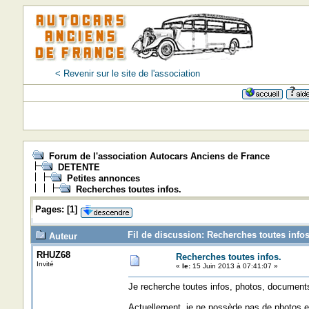
< Revenir sur le site de l'association
Forum de l'association Autocars Anciens de France
DETENTE
Petites annonces
Recherches toutes infos.
Pages:
[
1
]
Fil de discussion: Recherches toutes infos
Auteur
RHUZ68
Recherches toutes infos.
Invité
«
le:
15 Juin 2013 à 07:41:07 »
Je recherche toutes infos, photos, document
Actuellement, je ne possède pas de photos e