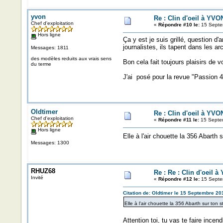
yvon
Re : Clin d'oeil à YVO
Chef d'exploitation
«
Répondre #10 le:
15 Septem
Hors ligne
Ça y est je suis grillé, question d
journalistes, ils tapent dans les ar
Messages: 1811
des modèles reduits aux vrais sens
Bon cela fait toujours plaisirs de 
du terme
J'ai posé pour la revue "Passion 43
Oldtimer
Re : Clin d'oeil à YVO
Chef d'exploitation
«
Répondre #11 le:
15 Septem
Hors ligne
Elle à l'air chouette la 356 Abarth
Messages: 1300
RHUZ68
Re : Re : Clin d'oeil 
Invité
«
Répondre #12 le:
15 Septe
Citation de: Oldtimer le 15 Septembre 20
Elle à l'air chouette la 356 Abarth sur ton
Attention toi, tu vas te faire incend