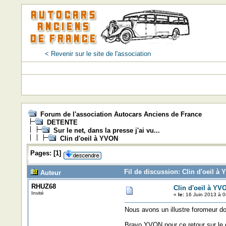
< Revenir sur le site de l'association
Forum de l'association Autocars Anciens de France
DETENTE
Sur le net, dans la presse j'ai vu...
Clin d'oeil à YVON
Pages:
[
1
]
Fil de discussion: Clin d'oeil à
Auteur
RHUZ68
Clin d'oeil à YV
Invité
«
le:
16 Juin 2013 à 0
Nous avons un illustre foromeur 
Bravo YVON pour ce retour sur le d