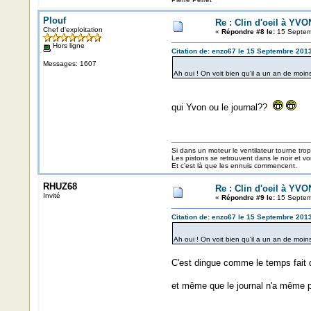
Plouf
Re : Clin d'oeil à YVO
Chef d'exploitation
«
Répondre #8 le:
15 Septem
Hors ligne
Citation de: enzo67 le 15 Septembre 2013
Messages: 1607
Ah oui ! On voit bien qu'il a un an de moins
qui Yvon ou le journal??
Si dans un moteur le ventilateur tourne trop v
Les pistons se retrouvent dans le noir et v
Et c’est là que les ennuis commencent.
RHUZ68
Re : Clin d'oeil à YVO
Invité
«
Répondre #9 le:
15 Septem
Citation de: enzo67 le 15 Septembre 2013
Ah oui ! On voit bien qu'il a un an de moins
C'est dingue comme le temps fait d
et même que le journal n'a même pa