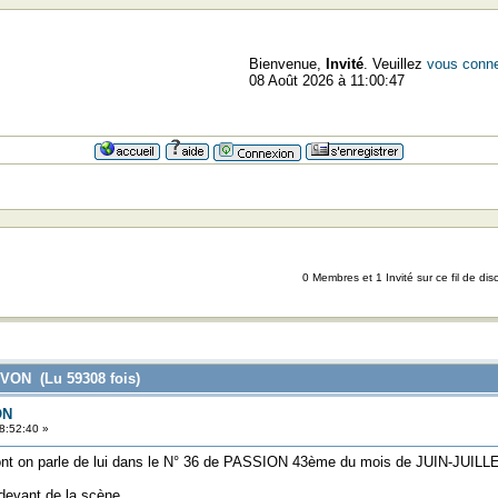
Bienvenue,
Invité
. Veuillez
vous conne
08 Août 2026 à 11:00:47
=>=>=>=
0 Membres et 1 Invité sur ce fil de dis
 YVON (Lu 59308 fois)
ON
8:52:40 »
dont on parle de lui dans le N° 36 de PASSION 43ème du mois de JUIN-JUILL
evant de la scène....