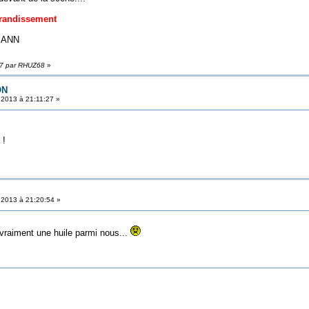
grandissement
SSANN
:37 par RHUZ68
»
ON
t 2013 à 21:11:27 »
 !
t 2013 à 21:20:54 »
vraiment une huile parmi nous...