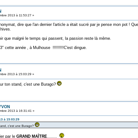
N
bre 2013 à 11:53:27 »
'anonymat, dire que l'an dernier l'article a était sucré par je pense mon pot !
chives.
voir que malgré le temps qui passent, la passion reste là même.
" cette année , à Mulhouse !!!!!!!!!C'est dingue.
N
bre 2013 à 15:03:29 »
 sur ton stand, c'est une Burago?
à YVON
mbre 2013 à 16:31:41 »
13 à 15:03:29
 stand, c'est une Burago?
ier par le
GRAND MAÎTRE
........