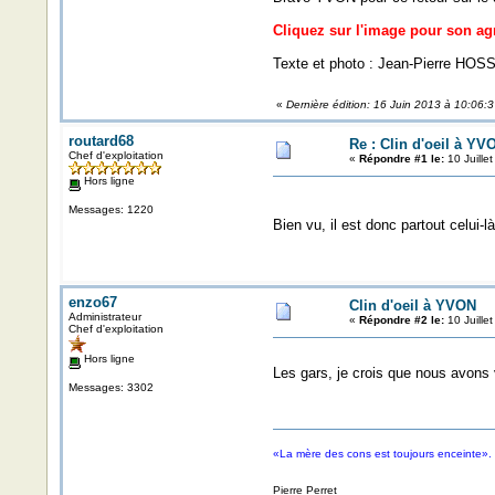
Cliquez sur l'image pour son a
Texte et photo : Jean-Pierre HO
«
Dernière édition: 16 Juin 2013 à 10:06
routard68
Re : Clin d'oeil à YV
Chef d'exploitation
«
Répondre #1 le:
10 Juille
Hors ligne
Messages: 1220
Bien vu, il est donc partout celui-là
enzo67
Clin d'oeil à YVON
Administrateur
«
Répondre #2 le:
10 Juille
Chef d'exploitation
Hors ligne
Les gars, je crois que nous avons 
Messages: 3302
«La mère des cons est toujours enceinte».
Pierre Perret