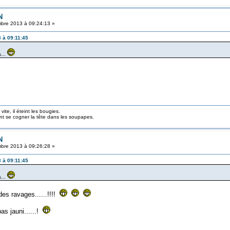
N
bre 2013 à 09:24:13 »
 à 09:11:45
...
ite, il éteint les bougies.
ont se cogner la tête dans les soupapes.
N
bre 2013 à 09:26:28 »
 à 09:11:45
...
es ravages......!!!!
s jauni......!