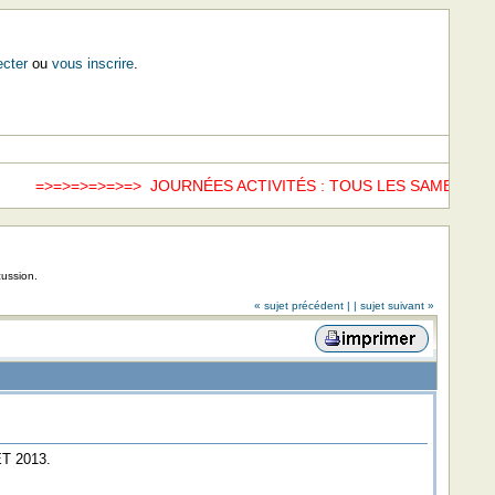
cter
ou
vous inscrire
.
>=>=> JOURNÉES ACTIVITÉS : TOUS LES SAMEDIS =>=>
www.fo
cussion.
« sujet précédent |
| sujet suivant »
ET 2013.