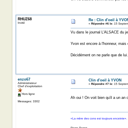
RHUZ68
Re : Clin d'oeil à YVO
Invité
«
Répondre #6 le:
15 Septem
Vu dans le journal L'ALSACE du j
Yvon est encore à l'honneur, mais c
Décidément on ne parle que de lui.
enzo67
Clin d'oeil à YVON
Administrateur
«
Répondre #7 le:
15 Septem
Chef d'exploitation
Hors ligne
Ah oui ! On voit bien qu'il a un an
Messages: 3302
«La mère des cons est toujours enceinte».
Pierre Perret