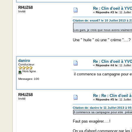
RHUZ68
Re : Clin d'oeil à YV
Invité
«
Répondre #3 le:
11 Juille
Citation de: enzo67 le 10 Juillet 2013 à 2
Les gars, je crois que nous avons vraiment
Une " huile " où une " crème "....
daniro
Re : Clin d'oeil à YV
Conducteur
«
Répondre #4 le:
11 Juille
Hors ligne
il commence sa campagne pour etre
Messages: 100
RHUZ68
Re : Re : Clin d'oeil
Invité
«
Répondre #5 le:
11 Juille
Citation de: daniro le 11 Juillet 2013 à 05
il commence sa campagne pour etre préside
Faut pas exagérer.....!
On va d'abord commencer par les M