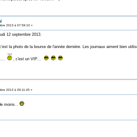
N
bre 2013 à 07:59:10 »
eudi 12 septembre 2013.
'est la photo de la bourse de l'année dernière. Les journaux aiment bien utilis
....
, c'est un VIP....
bre 2013 à 09:11:45 »
 de moins...