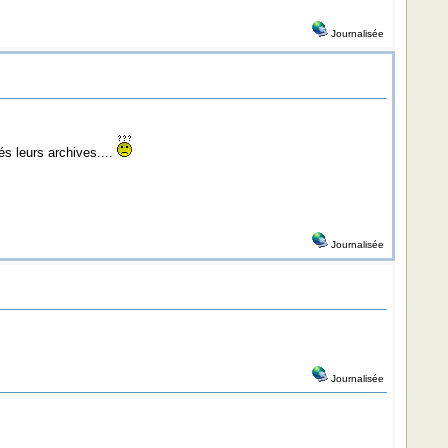
Journalisée
és leurs archives....
Journalisée
Journalisée