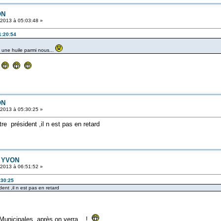
ON
t 2013 à 05:03:48 »
1:20:54
 une huile parmi nous...
?
ON
t 2013 à 05:30:25 »
 président ,il n est pas en retard
 à YVON
t 2013 à 06:51:52 »
:30:25
nt ,il n est pas en retard
unicipales, après on verra....!