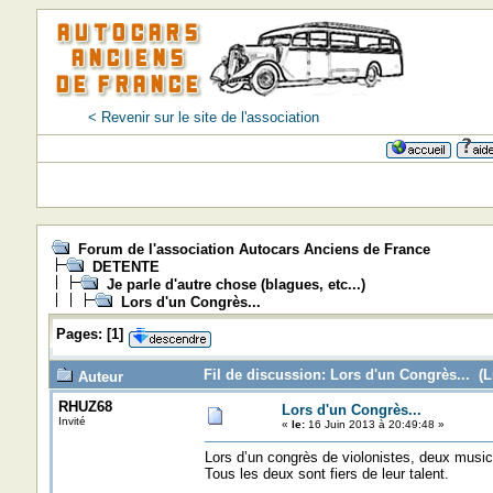
< Revenir sur le site de l'association
Forum de l'association Autocars Anciens de France
DETENTE
Je parle d'autre chose (blagues, etc...)
Lors d'un Congrès...
Pages:
[
1
]
Fil de discussion: Lors d'un Congrès... (L
Auteur
RHUZ68
Lors d'un Congrès...
Invité
«
le:
16 Juin 2013 à 20:49:48 »
Lors d’un congrès de violonistes, deux musici
Tous les deux sont fiers de leur talent.