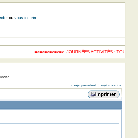
cter
ou
vous inscrire
.
=>=>=>=>=>=> JOURNÉES ACTIVITÉS : TOUS LES
cussion.
« sujet précédent |
| sujet suivant »