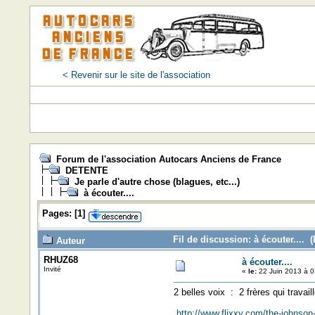
< Revenir sur le site de l'association
Forum de l'association Autocars Anciens de France
DETENTE
Je parle d'autre chose (blagues, etc...)
à écouter....
Pages:
[
1
]
Fil de discussion: à écouter.... (
Auteur
RHUZ68
à écouter....
Invité
«
le:
22 Juin 2013 à 0
2 belles voix : 2 frères qui travai
http://www.flixxy.com/the-johnson