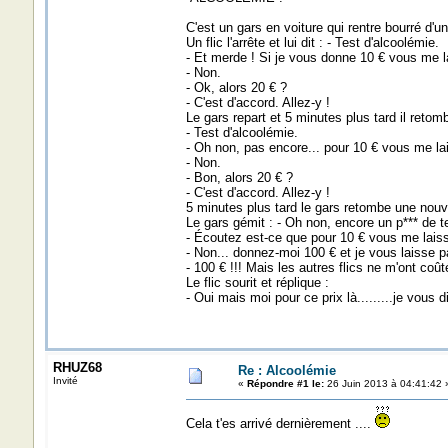
C'est un gars en voiture qui rentre bourré d'un
Un flic l'arrête et lui dit : - Test d'alcoolémie.
- Et merde ! Si je vous donne 10 € vous me la
- Non.
- Ok, alors 20 € ?
- C'est d'accord. Allez-y !
Le gars repart et 5 minutes plus tard il retombe 
- Test d'alcoolémie.
- Oh non, pas encore... pour 10 € vous me lai
- Non.
- Bon, alors 20 € ?
- C'est d'accord. Allez-y !
5 minutes plus tard le gars retombe une nouvel
Le gars gémit : - Oh non, encore un p*** de t
- Écoutez est-ce que pour 10 € vous me laiss
- Non... donnez-moi 100 € et je vous laisse pa
- 100 € !!! Mais les autres flics ne m'ont coût
Le flic sourit et réplique :
- Oui mais moi pour ce prix là.........je vous 
RHUZ68
Re : Alcoolémie
Invité
«
Répondre #1 le:
26 Juin 2013 à 04:41:42 
Cela t'es arrivé dernièrement ....