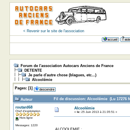
< Revenir sur le site de l'association
Forum de l'association Autocars Anciens de France
DETENTE
Je parle d'autre chose (blagues, etc...)
Alcoolémie
Pages:
[
1
]
Fil de discussion: Alcoolémie (Lu 17276 f
Auteur
routard68
Alcoolémie
Chef d'exploitation
«
le:
25 Juin 2013 à 21:35:51 »
Hors ligne
Messages: 1220
ALCOOLEMIE :