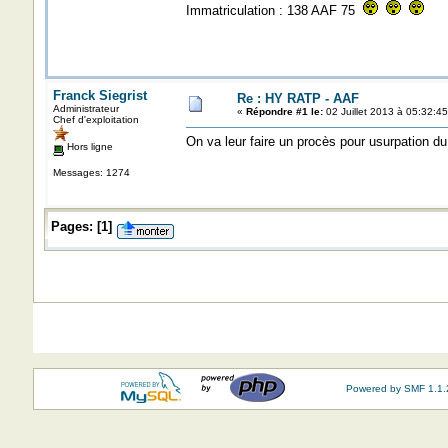
Immatriculation : 138 AAF 75
Franck Siegrist
Re : HY RATP - AAF
Administrateur
«
Répondre #1 le:
02 Juillet 2013 à 05:32:45
Chef d'exploitation
On va leur faire un procès pour usurpation du
Hors ligne
Messages: 1274
Pages:
[
1
]
Powered by SMF 1.1.