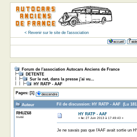
< Revenir sur le site de l'association
Forum de l'association Autocars Anciens de France
DETENTE
Sur le net, dans la presse j'ai vu...
HY RATP - AAF
Pages:
[
1
]
Fil de discussion: HY RATP - AAF (Lu 1813
Auteur
RHUZ68
HY RATP - AAF
Invité
«
le:
27 Juin 2013 à 17:49:43 »
Je ne savais pas que l'AAF avait sortie un H