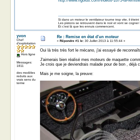
http://www.rigolus.com/videos-1873-la-remis
Si dans un moteur le ventilateur tourne trop vite, il éteint
Les pistons se retrouvent dans le noir et vont se cogner
Et c’est là que les ennuis commencent.
yvon
Re : Remise en état d'un moteur
Chef
«
Répondre #1 le:
30 Juillet 2013 à 11:55:44 »
d'exploitation
Oui là très très fort le mécano, j'ai essayé de reconnaîtr
Hors ligne
J'aimerais bien réalisé mes moteurs de maquette comme
Messages:
Je crois que je deviendrais malade pour de bon , déjà 
1811
des modèles
Mais je me soigne, la preuve:
reduits aux
vrais sens du
terme