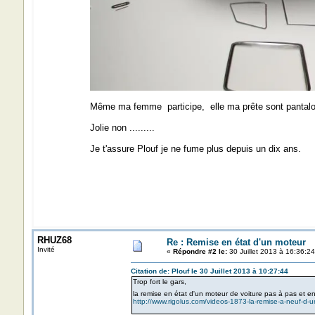
Même ma femme participe, elle ma prête sont pantalon
Jolie non .........
Je t'assure Plouf je ne fume plus depuis un dix ans.
RHUZ68
Re : Remise en état d'un moteur
Invité
«
Répondre #2 le:
30 Juillet 2013 à 16:36:24
Citation de: Plouf le 30 Juillet 2013 à 10:27:44
Trop fort le gars,
la remise en état d'un moteur de voiture pas à pas et 
http://www.rigolus.com/videos-1873-la-remise-a-neuf-d-