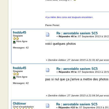
«La mère des cons est toujours enceinte».
Pierre Perret
freddu45
Re : aerostable saviem SC5
Stagiaire
«
Répondre #8 le:
07 Septembre 2013 à 19:2
Hors ligne
voici quelques photos
Messages: 42
«
Dernière édition: 27 Janvier 2015 à 21:31:42 par enz
freddu45
Re : aerostable saviem SC5
Stagiaire
«
Répondre #9 le:
07 Septembre 2013 à 19:5
Hors ligne
pas si nul que ça j'arrive a mettre des photos 
Messages: 42
«
Dernière édition: 27 Janvier 2015 à 21:04:34 par enz
Oldtimer
Re : aerostable saviem SC5
Chef d'exploitation
«
Répondre #10 le:
07 Septembre 2013 à 20: