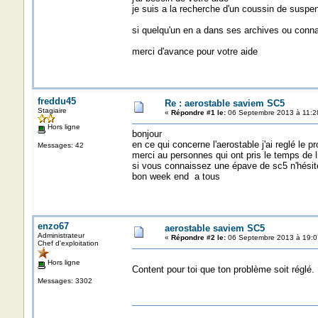
je suis a la recherche d'un coussin de suspe
si quelqu'un en a dans ses archives ou connaî
merci d'avance pour votre aide
freddu45
Re : aerostable saviem SC5
Stagiaire
«
Répondre #1 le:
06 Septembre 2013 à 11:2
Hors ligne
bonjour
en ce qui concerne l'aerostable j'ai reglé le 
Messages: 42
merci au personnes qui ont pris le temps de
si vous connaissez une épave de sc5 n'hésite
bon week end a tous
enzo67
aerostable saviem SC5
Administrateur
«
Répondre #2 le:
06 Septembre 2013 à 19:0
Chef d'exploitation
Hors ligne
Content pour toi que ton problème soit réglé. 
Messages: 3302