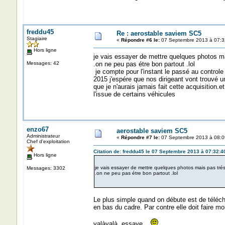
freddu45
Re : aerostable saviem SC5
Stagiaire
«
Répondre #6 le:
07 Septembre 2013 à 07:3
Hors ligne
je vais essayer de mettre quelques photos m
Messages: 42
.on ne peu pas étre bon partout .lol
je compte pour l'instant le passé au controle 
2015 j'espére que nos dirigeant vont trouvé un
que je n'aurais jamais fait cette acquisitio
l'issue de certains véhicules
enzo67
aerostable saviem SC5
Administrateur
«
Répondre #7 le:
07 Septembre 2013 à 08:0
Chef d'exploitation
Citation de: freddu45 le 07 Septembre 2013 à 07:32:4
Hors ligne
je vais essayer de mettre quelques photos mais pas tr
Messages: 3302
.on ne peu pas étre bon partout .lol
Le plus simple quand on débute est de téléch
en bas du cadre. Par contre elle doit faire m
valàvalà, essaye...