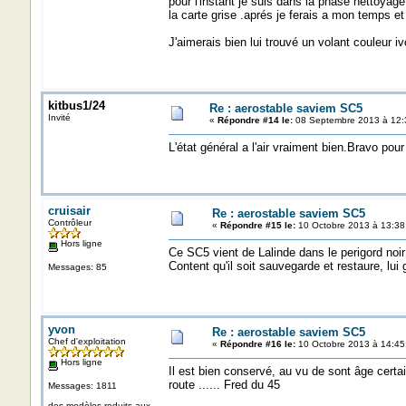
pour l'instant je suis dans la phase nettoyage
la carte grise .aprés je ferais a mon temps et 
J'aimerais bien lui trouvé un volant couleur iv
kitbus1/24
Re : aerostable saviem SC5
Invité
«
Répondre #14 le:
08 Septembre 2013 à 12:
L'état général a l'air vraiment bien.Bravo pour
cruisair
Re : aerostable saviem SC5
Contrôleur
«
Répondre #15 le:
10 Octobre 2013 à 13:38
Hors ligne
Ce SC5 vient de Lalinde dans le perigord noir 
Content qu'il soit sauvegarde et restaure, lui
Messages: 85
yvon
Re : aerostable saviem SC5
Chef d'exploitation
«
Répondre #16 le:
10 Octobre 2013 à 14:45
Hors ligne
Il est bien conservé, au vu de sont âge certa
route ...... Fred du 45
Messages: 1811
des modèles reduits aux