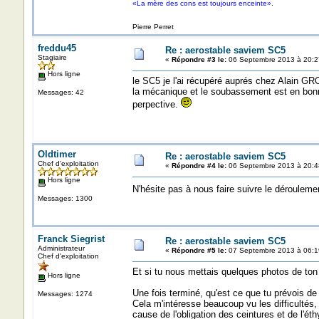
«La mère des cons est toujours enceinte».
Pierre Perret
freddu45
Re : aerostable saviem SC5
Stagiaire
«
Répondre #3 le:
06 Septembre 2013 à 20:2
Hors ligne
le SC5 je l'ai récupéré auprés chez Alain GRO
la mécanique et le soubassement est en bonne e
Messages: 42
perpective.
Oldtimer
Re : aerostable saviem SC5
Chef d'exploitation
«
Répondre #4 le:
06 Septembre 2013 à 20:4
Hors ligne
N'hésite pas à nous faire suivre le dérouleme
Messages: 1300
Franck Siegrist
Re : aerostable saviem SC5
Administrateur
«
Répondre #5 le:
07 Septembre 2013 à 06:1
Chef d'exploitation
Et si tu nous mettais quelques photos de ton 
Hors ligne
Une fois terminé, qu'est ce que tu prévois de
Messages: 1274
Cela m'intéresse beaucoup vu les difficultés, 
cause de l'obligation des ceintures et de l'ét