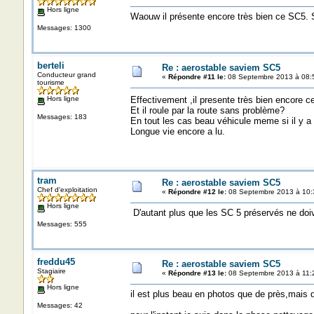
Hors ligne
Waouw il présente encore très bien ce SC5. S
Messages: 1300
berteli
Re : aerostable saviem SC5
Conducteur grand
«
Répondre #11 le:
08 Septembre 2013 à 08:
tourisme
Hors ligne
Effectivement ,il presente très bien encore 
Et il roule par la route sans problème?
Messages: 183
En tout les cas beau véhicule meme si il y a d
Longue vie encore a lu.
tram
Re : aerostable saviem SC5
Chef d'exploitation
«
Répondre #12 le:
08 Septembre 2013 à 10:
Hors ligne
D'autant plus que les SC 5 préservés ne doi
Messages: 555
freddu45
Re : aerostable saviem SC5
Stagiaire
«
Répondre #13 le:
08 Septembre 2013 à 11:
Hors ligne
il est plus beau en photos que de près,mais d
Messages: 42