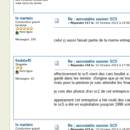
vrais sens du terme
le nantais
Re : aerostable saviem SC5
Conducteur grand
«
Répondre #17 le:
10 Octobre 2013 à 15:06
tourisme
Hors ligne
Messages: 185
celui çi aussi faisait partie de la meme entrep
freddu45
Re : aerostable saviem SC5
Stagiaire
«
Répondre #18 le:
10 Octobre 2013 à 17:56
Hors ligne
effectivement le sc5 vient des cars boullet a
gardé dans les teintes d'origine que je ne tr
Messages: 42
mais pour la peinture je vais attendre les fina
je vois des photos d'un sc1 de cet entreprice q
apparament cet entreprise a fait roulé des c
le sc5 a été en exploitation jusqu'en 1996 soi
le nantais
Re : aerostable saviem SC5
Conducteur grand
«
Répondre #19 le:
10 Octobre 2013 à 19:05