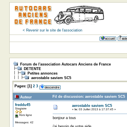
< Revenir sur le site de l'association
Forum de l'association Autocars Anciens de France
DETENTE
Petites annonces
aerostable saviem SC5
Pages:
[
1
]
2
3
Fil de discussion: aerostable saviem SC5 
Auteur
freddu45
aerostable saviem SC5
Stagiaire
«
le:
03 Juillet 2013 à 17:37:45 »
Hors ligne
bonjour a tous
Messages: 42
j'ai besoin de votre aide