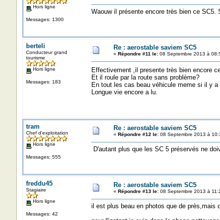
Hors ligne
Waouw il présente encore très bien ce SC5. S
Messages: 1300
berteli
Re : aerostable saviem SC5
Conducteur grand
«
Répondre #11 le:
08 Septembre 2013 à 08:
tourisme
Hors ligne
Effectivement ,il presente très bien encore 
Et il roule par la route sans problème?
Messages: 183
En tout les cas beau véhicule meme si il y a d
Longue vie encore a lu.
tram
Re : aerostable saviem SC5
Chef d'exploitation
«
Répondre #12 le:
08 Septembre 2013 à 10:
Hors ligne
D'autant plus que les SC 5 préservés ne doi
Messages: 555
freddu45
Re : aerostable saviem SC5
Stagiaire
«
Répondre #13 le:
08 Septembre 2013 à 11:
Hors ligne
il est plus beau en photos que de près,mais d
Messages: 42