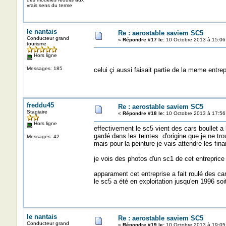
vrais sens du terme
le nantais
Re : aerostable saviem SC5
Conducteur grand
«
Répondre #17 le:
10 Octobre 2013 à 15:06
tourisme
Hors ligne
Messages: 185
celui çi aussi faisait partie de la meme entrep
freddu45
Re : aerostable saviem SC5
Stagiaire
«
Répondre #18 le:
10 Octobre 2013 à 17:56
Hors ligne
effectivement le sc5 vient des cars boullet a
gardé dans les teintes d'origine que je ne tr
Messages: 42
mais pour la peinture je vais attendre les fina
je vois des photos d'un sc1 de cet entreprice q
apparament cet entreprise a fait roulé des c
le sc5 a été en exploitation jusqu'en 1996 soi
le nantais
Re : aerostable saviem SC5
Conducteur grand
«
Répondre #19 le:
10 Octobre 2013 à 19:05