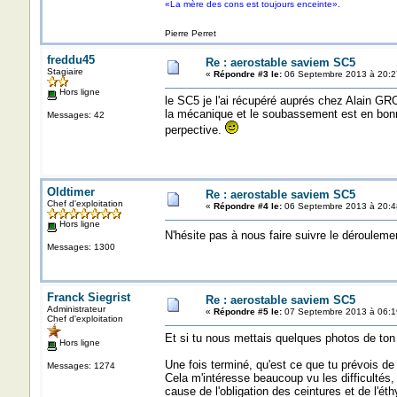
«La mère des cons est toujours enceinte».
Pierre Perret
freddu45
Re : aerostable saviem SC5
Stagiaire
«
Répondre #3 le:
06 Septembre 2013 à 20:2
Hors ligne
le SC5 je l'ai récupéré auprés chez Alain GRO
la mécanique et le soubassement est en bonne e
Messages: 42
perpective.
Oldtimer
Re : aerostable saviem SC5
Chef d'exploitation
«
Répondre #4 le:
06 Septembre 2013 à 20:4
Hors ligne
N'hésite pas à nous faire suivre le dérouleme
Messages: 1300
Franck Siegrist
Re : aerostable saviem SC5
Administrateur
«
Répondre #5 le:
07 Septembre 2013 à 06:1
Chef d'exploitation
Et si tu nous mettais quelques photos de ton 
Hors ligne
Une fois terminé, qu'est ce que tu prévois de
Messages: 1274
Cela m'intéresse beaucoup vu les difficultés, 
cause de l'obligation des ceintures et de l'ét