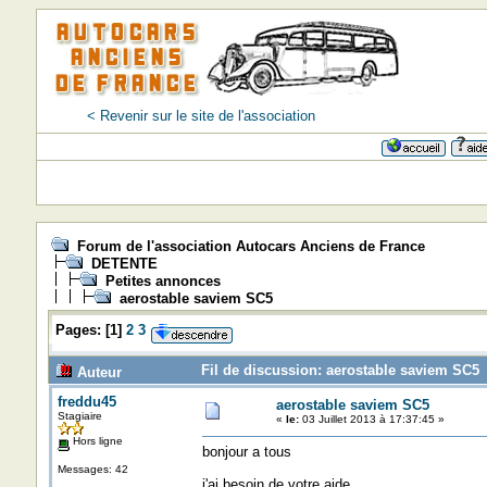
< Revenir sur le site de l'association
Forum de l'association Autocars Anciens de France
DETENTE
Petites annonces
aerostable saviem SC5
Pages:
[
1
]
2
3
Fil de discussion: aerostable saviem SC5 
Auteur
freddu45
aerostable saviem SC5
Stagiaire
«
le:
03 Juillet 2013 à 17:37:45 »
Hors ligne
bonjour a tous
Messages: 42
j'ai besoin de votre aide