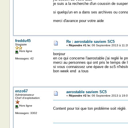
je suis a la recherche d'un coussin de suspe
si quelqu'un en a dans ses archives ou connaî
merci d'avance pour votre aide
freddu45
Re : aerostable saviem SC5
Stagiaire
«
Répondre #1 le:
06 Septembre 2013 à 11:2
Hors ligne
bonjour
en ce qui concerne l'aerostable j'ai reglé le 
Messages: 42
merci au personnes qui ont pris le temps de
si vous connaissez une épave de sc5 n'hésite
bon week end a tous
enzo67
aerostable saviem SC5
Administrateur
«
Répondre #2 le:
06 Septembre 2013 à 19:0
Chef d'exploitation
Hors ligne
Content pour toi que ton problème soit réglé. 
Messages: 3302