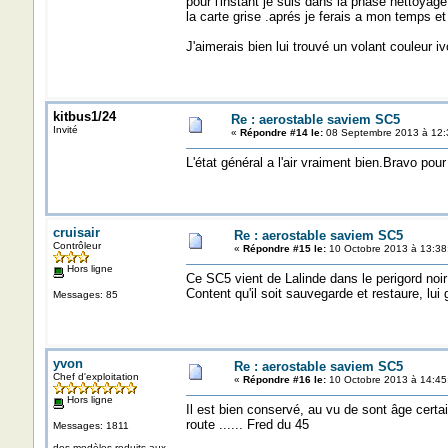
pour l'instant je suis dans la phase nettoyage
la carte grise .aprés je ferais a mon temps et 
J'aimerais bien lui trouvé un volant couleur iv
kitbus1/24
Re : aerostable saviem SC5
Invité
«
Répondre #14 le:
08 Septembre 2013 à 12:
L'état général a l'air vraiment bien.Bravo pour
cruisair
Re : aerostable saviem SC5
Contrôleur
«
Répondre #15 le:
10 Octobre 2013 à 13:38
Hors ligne
Ce SC5 vient de Lalinde dans le perigord noir 
Content qu'il soit sauvegarde et restaure, lui
Messages: 85
yvon
Re : aerostable saviem SC5
Chef d'exploitation
«
Répondre #16 le:
10 Octobre 2013 à 14:45
Hors ligne
Il est bien conservé, au vu de sont âge certa
route ...... Fred du 45
Messages: 1811
des modèles reduits aux