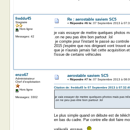
freddu45
Re : aerostable saviem SC5
Stagiaire
«
Répondre #6 le:
07 Septembre 2013 à 07:3
Hors ligne
je vais essayer de mettre quelques photos m
Messages: 42
.on ne peu pas étre bon partout .lol
je compte pour l'instant le passé au controle 
2015 j'espére que nos dirigeant vont trouvé un
que je n'aurais jamais fait cette acquisitio
l'issue de certains véhicules
enzo67
aerostable saviem SC5
Administrateur
«
Répondre #7 le:
07 Septembre 2013 à 08:0
Chef d'exploitation
Citation de: freddu45 le 07 Septembre 2013 à 07:32:4
Hors ligne
je vais essayer de mettre quelques photos mais pas tr
Messages: 3302
.on ne peu pas étre bon partout .lol
Le plus simple quand on débute est de téléch
en bas du cadre. Par contre elle doit faire m
valàvalà, essaye...