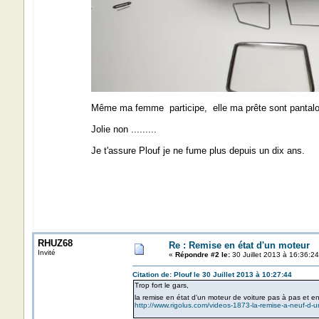
Même ma femme participe, elle ma prête sont pantalon
Jolie non .........
Je t'assure Plouf je ne fume plus depuis un dix ans.
RHUZ68
Re : Remise en état d'un moteur
Invité
«
Répondre #2 le:
30 Juillet 2013 à 16:36:24
Citation de: Plouf le 30 Juillet 2013 à 10:27:44
Trop fort le gars,
la remise en état d'un moteur de voiture pas à pas et 
http://www.rigolus.com/videos-1873-la-remise-a-neuf-d-