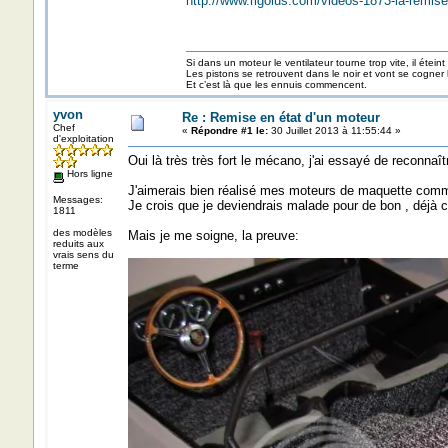
http://www.rigolus.com/videos-1873-la-remis
Si dans un moteur le ventilateur tourne trop vite, il éteint
Les pistons se retrouvent dans le noir et vont se cogner
Et c’est là que les ennuis commencent.
yvon
Re : Remise en état d'un moteur
Chef
«
Répondre #1 le:
30 Juillet 2013 à 11:55:44 »
d'exploitation
Oui là très très fort le mécano, j'ai essayé de reconnaîtr
Hors ligne
J'aimerais bien réalisé mes moteurs de maquette comme
Messages:
Je crois que je deviendrais malade pour de bon , déjà 
1811
des modèles
Mais je me soigne, la preuve:
reduits aux
vrais sens du
terme