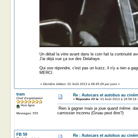
Un détail la vitre avant dans le coin fait la continuité av
J'ai déjà vue ça sur des Delahaye.
Qui ose répondre, c'est pas un kuizz, il n'y a rien a gagn
MERCI.
«
Dernière édition: 01 Août 2013 à 08:45:28 par yvon
»
tram
Re : Autocars et autobus au ciné
Chef d'exploitation
«
Répondre #3 le:
01 Août 2013 à 18:59:16 
Hors ligne
Rien à gagner mais je joue quand même: dans c
carrossier inconnu (Gruau peut être?)
Messages: 555
FB 59
Re : Autocars et autobus au ciné