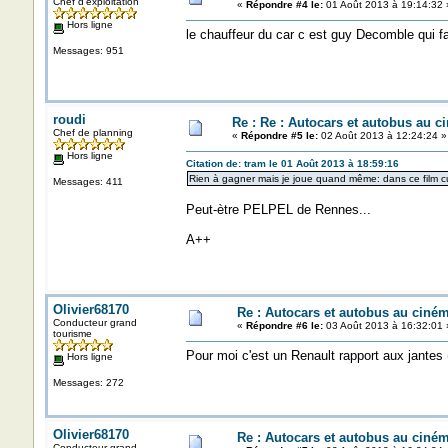
Chef d'exploitation
«
Répondre #4 le:
01 Août 2013 à 19:14:32 
Hors ligne
le chauffeur du car c est guy Decomble qui fa
Messages: 951
roudi
Re : Re : Autocars et autobus au c
Chef de planning
«
Répondre #5 le:
02 Août 2013 à 12:24:24 »
Hors ligne
Citation de: tram le 01 Août 2013 à 18:59:16
Rien à gagner mais je joue quand même: dans ce film cult
Messages: 411
Peut-ètre PELPEL de Rennes...
A++
Olivier68170
Re : Autocars et autobus au ciné
Conducteur grand
«
Répondre #6 le:
03 Août 2013 à 16:32:01 
tourisme
Pour moi c'est un Renault rapport aux jantes 
Hors ligne
Messages: 272
Olivier68170
Re : Autocars et autobus au ciné
Conducteur grand