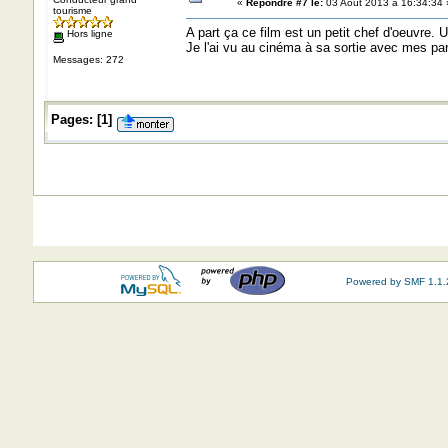
«
Répondre #7 le:
03 Août 2013 à 16:34:34 
tourisme
A part ça ce film est un petit chef d'oeuvre.
Hors ligne
Je l'ai vu au cinéma à sa sortie avec mes pare
Messages: 272
Pages:
[
1
]
Powered by SMF 1.1.