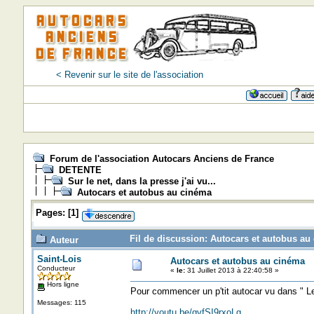
< Revenir sur le site de l'association
Forum de l'association Autocars Anciens de France
DETENTE
Sur le net, dans la presse j'ai vu...
Autocars et autobus au cinéma
Pages:
[
1
]
Fil de discussion: Autocars et autobus au
Auteur
Saint-Lois
Autocars et autobus au cinéma
Conducteur
«
le:
31 Juillet 2013 à 22:40:58 »
Hors ligne
Pour commencer un p'tit autocar vu dans " Les
Messages: 115
http://youtu.be/gvfSI9rxoLg