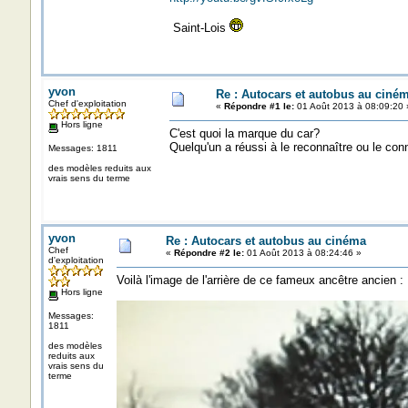
Saint-Lois
yvon
Re : Autocars et autobus au ciné
Chef d'exploitation
«
Répondre #1 le:
01 Août 2013 à 08:09:20 
Hors ligne
C'est quoi la marque du car?
Quelqu'un a réussi à le reconnaître ou le con
Messages: 1811
des modèles reduits aux
vrais sens du terme
yvon
Re : Autocars et autobus au cinéma
Chef
«
Répondre #2 le:
01 Août 2013 à 08:24:46 »
d'exploitation
Voilà l'image de l'arrière de ce fameux ancêtre ancien :
Hors ligne
Messages:
1811
des modèles
reduits aux
vrais sens du
terme