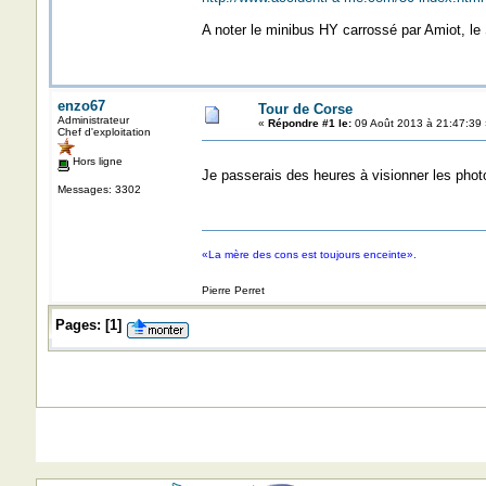
A noter le minibus HY carrossé par Amiot, le
enzo67
Tour de Corse
Administrateur
«
Répondre #1 le:
09 Août 2013 à 21:47:39 
Chef d'exploitation
Hors ligne
Je passerais des heures à visionner les photo
Messages: 3302
«La mère des cons est toujours enceinte».
Pierre Perret
Pages:
[
1
]