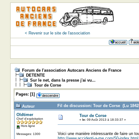
< Revenir sur le site de l'association
Forum de l'association Autocars Anciens de France
DETENTE
Sur le net, dans la presse j'ai vu...
Tour de Corse
Pages:
[
1
]
Fil de discussion: Tour de Corse (Lu 18428
Auteur
Oldtimer
Tour de Corse
Chef d'exploitation
«
le:
09 Août 2013 à 18:33:37 »
Hors ligne
Voici une manière intéressante de faire un to
Messages: 1300
http://www.accidenti-a-me.com/50-index.html