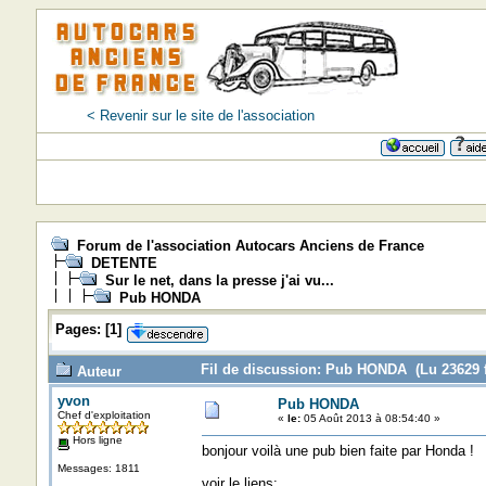
< Revenir sur le site de l'association
Forum de l'association Autocars Anciens de France
DETENTE
Sur le net, dans la presse j'ai vu...
Pub HONDA
Pages:
[
1
]
Fil de discussion: Pub HONDA (Lu 23629 f
Auteur
yvon
Pub HONDA
Chef d'exploitation
«
le:
05 Août 2013 à 08:54:40 »
Hors ligne
bonjour voilà une pub bien faite par Honda !
Messages: 1811
voir le liens: