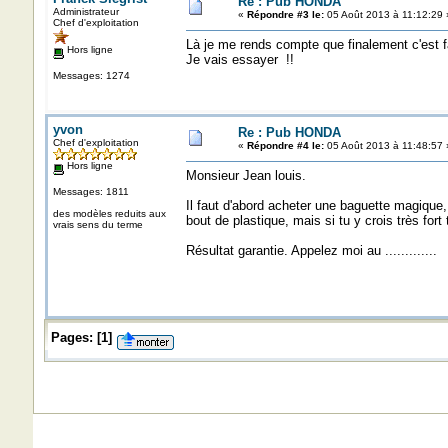
Re : Pub HONDA
Administrateur
«
Répondre #3 le:
05 Août 2013 à 11:12:29 
Chef d'exploitation
Là je me rends compte que finalement c'est fac
Hors ligne
Je vais essayer !!
Messages: 1274
yvon
Re : Pub HONDA
Chef d'exploitation
«
Répondre #4 le:
05 Août 2013 à 11:48:57 
Hors ligne
Monsieur Jean louis.
Messages: 1811
Il faut d'abord acheter une baguette magique,
des modèles reduits aux
bout de plastique, mais si tu y crois très for
vrais sens du terme
Résultat garantie. Appelez moi au .............
Pages:
[
1
]