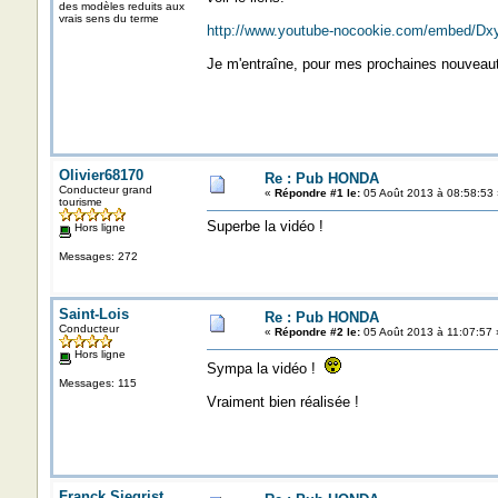
des modèles reduits aux
vrais sens du terme
http://www.youtube-nocookie.com/embed/Dx
Je m'entraîne, pour mes prochaines nouveaut
Olivier68170
Re : Pub HONDA
Conducteur grand
«
Répondre #1 le:
05 Août 2013 à 08:58:53 
tourisme
Superbe la vidéo !
Hors ligne
Messages: 272
Saint-Lois
Re : Pub HONDA
Conducteur
«
Répondre #2 le:
05 Août 2013 à 11:07:57 
Hors ligne
Sympa la vidéo !
Messages: 115
Vraiment bien réalisée !
Franck Siegrist