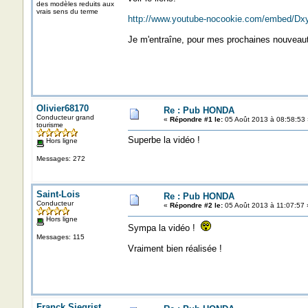
des modèles reduits aux
vrais sens du terme
http://www.youtube-nocookie.com/embed/Dx
Je m'entraîne, pour mes prochaines nouveaut
Olivier68170
Re : Pub HONDA
Conducteur grand
«
Répondre #1 le:
05 Août 2013 à 08:58:53 
tourisme
Superbe la vidéo !
Hors ligne
Messages: 272
Saint-Lois
Re : Pub HONDA
Conducteur
«
Répondre #2 le:
05 Août 2013 à 11:07:57 
Hors ligne
Sympa la vidéo !
Messages: 115
Vraiment bien réalisée !
Franck Siegrist