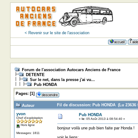
< Revenir sur le site de l'association
Forum de l'association Autocars Anciens de France
DETENTE
Sur le net, dans la presse j'ai vu...
Pub HONDA
Pages:
[
1
]
Fil de discussion: Pub HONDA (Lu 23636 f
Auteur
yvon
Pub HONDA
Chef d'exploitation
«
le:
05 Août 2013 à 08:54:40 »
Hors ligne
bonjour voilà une pub bien faite par Honda !
Messages: 1811
voir le liens: