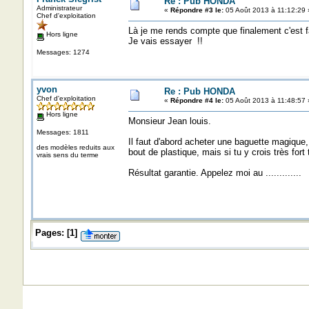
Re : Pub HONDA
Administrateur
«
Répondre #3 le:
05 Août 2013 à 11:12:29 
Chef d'exploitation
Là je me rends compte que finalement c'est fac
Hors ligne
Je vais essayer !!
Messages: 1274
yvon
Re : Pub HONDA
Chef d'exploitation
«
Répondre #4 le:
05 Août 2013 à 11:48:57 
Hors ligne
Monsieur Jean louis.
Messages: 1811
Il faut d'abord acheter une baguette magique,
des modèles reduits aux
bout de plastique, mais si tu y crois très for
vrais sens du terme
Résultat garantie. Appelez moi au .............
Pages:
[
1
]