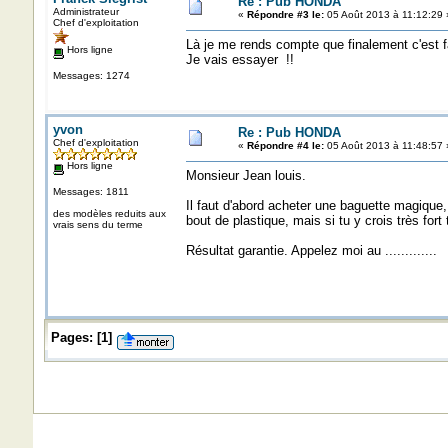
Re : Pub HONDA
Administrateur
«
Répondre #3 le:
05 Août 2013 à 11:12:29 
Chef d'exploitation
Là je me rends compte que finalement c'est fac
Hors ligne
Je vais essayer !!
Messages: 1274
yvon
Re : Pub HONDA
Chef d'exploitation
«
Répondre #4 le:
05 Août 2013 à 11:48:57 
Hors ligne
Monsieur Jean louis.
Messages: 1811
Il faut d'abord acheter une baguette magique,
des modèles reduits aux
bout de plastique, mais si tu y crois très for
vrais sens du terme
Résultat garantie. Appelez moi au .............
Pages:
[
1
]