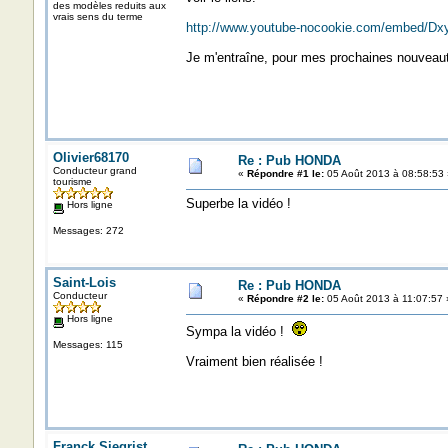
des modèles reduits aux
vrais sens du terme
http://www.youtube-nocookie.com/embed/Dx
Je m'entraîne, pour mes prochaines nouveaut
Olivier68170
Re : Pub HONDA
Conducteur grand
«
Répondre #1 le:
05 Août 2013 à 08:58:53 
tourisme
Superbe la vidéo !
Hors ligne
Messages: 272
Saint-Lois
Re : Pub HONDA
Conducteur
«
Répondre #2 le:
05 Août 2013 à 11:07:57 
Hors ligne
Sympa la vidéo !
Messages: 115
Vraiment bien réalisée !
Franck Siegrist