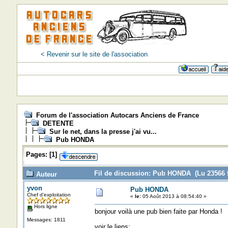
< Revenir sur le site de l'association
Forum de l'association Autocars Anciens de France
DETENTE
Sur le net, dans la presse j'ai vu...
Pub HONDA
Pages:
[
1
]
Fil de discussion: Pub HONDA (Lu 23566 f
Auteur
yvon
Pub HONDA
Chef d'exploitation
«
le:
05 Août 2013 à 08:54:40 »
Hors ligne
bonjour voilà une pub bien faite par Honda !
Messages: 1811
voir le liens: