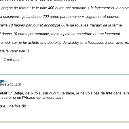
le garçon de ferme : je le paie 400 euros par semaine + le logement et le couve
la cuisinière : je lui donne 300 euros par semaine + logement et couvert
'.
availle 18 heures par jour et accomplit 80% de tous les travaux de la ferme
.
i donne 10 euros par semaine, mais il paie sa nourriture et son logement
.
medi soir je lui achète une bouteille de whisky et a l'occasion il dort avec 
que je veux voir
' !
 ! C'est moi !
'.
ge...
2013 à 09:11:57 »
c'était un Belge, deux fois, sur quoi tu te base, je ne vois pas de frite dans le 
e suprême en l'Alsace est ailleurs aussi.
e, une fois dit.