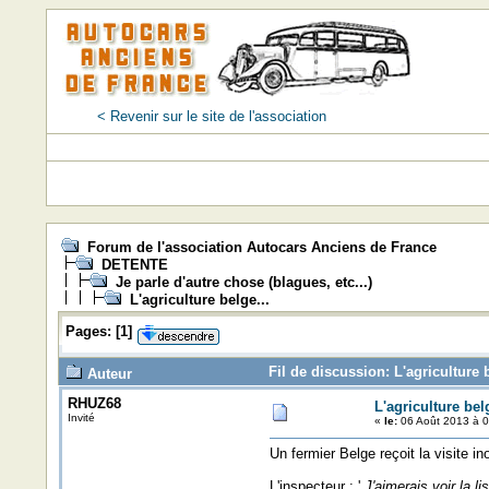
< Revenir sur le site de l'association
Forum de l'association Autocars Anciens de France
DETENTE
Je parle d'autre chose (blagues, etc...)
L'agriculture belge...
Pages:
[
1
]
Fil de discussion: L'agriculture 
Auteur
RHUZ68
L'agriculture belg
Invité
«
le:
06 Août 2013 à 0
Un fermier Belge reçoit la visite in
L'inspecteur : '
J'aimerais voir la l