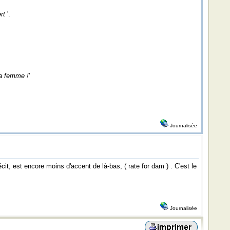
rt
'.
ma femme !
'
Journalisée
récit, est encore moins d'accent de là-bas, ( rate for dam ) . C'est le
Journalisée