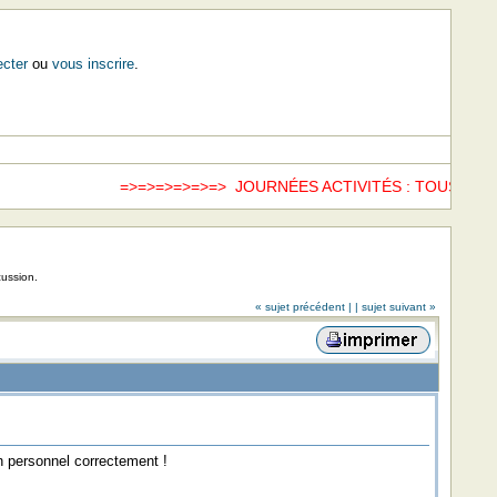
cter
ou
vous inscrire
.
=>=>=>=>=>=> JOURNÉES ACTIVITÉS : TOUS LES 
cussion.
« sujet précédent |
| sujet suivant »
son personnel correctement !