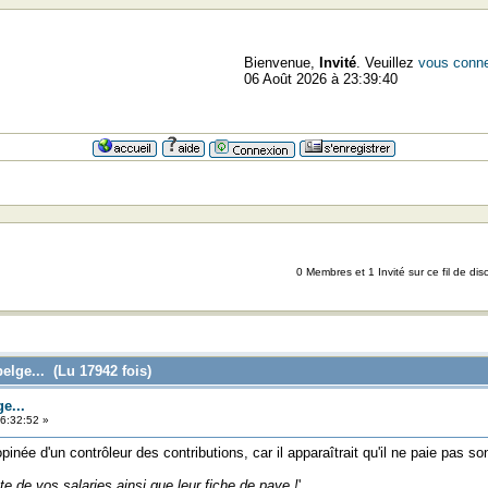
Bienvenue,
Invité
. Veuillez
vous conne
06 Août 2026 à 23:39:40
0 Membres et 1 Invité sur ce fil de dis
belge... (Lu 17942 fois)
e...
6:32:52 »
opinée d'un contrôleur des contributions, car il apparaîtrait qu'il ne paie pas 
iste de vos salaries ainsi que leur fiche de paye !
'