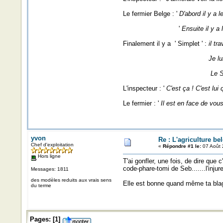
Le fermier Belge : '
D'abord il y a 
'
Ensuite il y a 
Finalement il y a ' Simplet ' :
il tr
Je lu
Le Sa
L'inspecteur : '
C'est ça ! C'est lui 
Le fermier : '
Il est en face de vous
yvon
Re : L'agriculture bel
Chef d'exploitation
«
Répondre #1 le:
07 Août 
Hors ligne
T'ai gonfler, une fois, de dire que 
code-phare-tomi de Seb.......l'injur
Messages: 1811
des modèles reduits aux vrais sens
Elle est bonne quand même ta blagu
du terme
Pages:
[
1
]