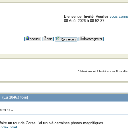
Bienvenue,
Invité
. Veuillez
vous conne
08 Août 2026 à 08:52:37
0 Membres et 1 Invité sur ce fil de dis
 (Lu 18463 fois)
8:33:37 »
aire un tour de Corse, j'ai trouvé certaines photos magnifiques
index.html