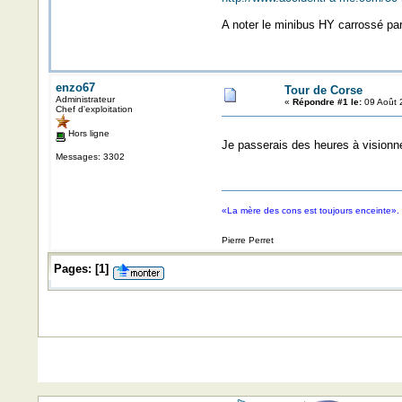
A noter le minibus HY carrossé par
enzo67
Tour de Corse
Administrateur
«
Répondre #1 le:
09 Août 
Chef d'exploitation
Hors ligne
Je passerais des heures à visionne
Messages: 3302
«La mère des cons est toujours enceinte».
Pierre Perret
Pages:
[
1
]