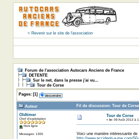
< Revenir sur le site de l'association
Forum de l'association Autocars Anciens de France
DETENTE
Sur le net, dans la presse j'ai vu...
Tour de Corse
Pages:
[
1
]
Fil de discussion: Tour de Corse
Auteur
Oldtimer
Tour de Corse
Chef d'exploitation
«
le:
09 Août 2013 à 1
Hors ligne
Voici une manière intéressante de f
Messages: 1300
http://www.accidenti-a-me.com/50-