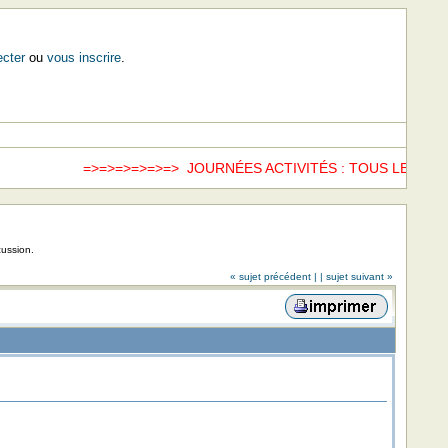
cter
ou
vous inscrire
.
=>=>=>=>=>=> JOURNÉES ACTIVITÉS : TOUS LES SA
cussion.
« sujet précédent |
| sujet suivant »