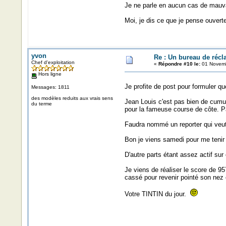
Je ne parle en aucun cas de mauvai
Moi, je dis ce que je pense ouverte
yvon
Re : Un bureau de récl
Chef d'exploitation
«
Répondre #10 le:
01 Novemb
Hors ligne
Je profite de post pour formuler q
Messages: 1811
des modèles reduits aux vrais sens
Jean Louis c'est pas bien de cumu
du terme
pour la fameuse course de côte. P
Faudra nommé un reporter qui veut b
Bon je viens samedi pour me tenir 
D'autre parts étant assez actif su
Je viens de réaliser le score de 9
cassé pour revenir pointé son nez c
Votre TINTIN du jour.