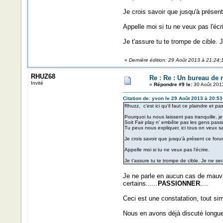
Je crois savoir que jusqu'à présen
Appelle moi si tu ne veux pas l'écri
Je t'assure tu te trompe de cible. 
«
Dernière édition: 29 Août 2013 à 21:24:
RHUZ68
Re : Re : Un bureau de 
Invité
«
Répondre #9 le:
30 Août 2013
Citation de: yvon le 29 Août 2013 à 20:53
Rhuzz, c'est ici qu'il faut ce plaindre et pa
Pourquoi tu nous laissent pas tranquille, j
Soit Fair play n' embête pas les gens pass
Tu peux nous expliquer, ici tous on veux sav
Je crois savoir que jusqu'à présent ce fo
Appelle moi si tu ne veux pas l'écrire.
Je t'assure tu te trompe de cible. Je ne ser
Je ne parle en aucun cas de mauvai
certains......
PASSIONNER
....
Ceci est une constatation, tout s
Nous en avons déjà discuté longue