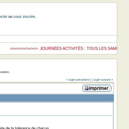
cter
ou
vous inscrire
.
=>=>=>=> JOURNÉES ACTIVITÉS : TOUS LES SAMEDIS =>=>
ww
cussion.
« sujet précédent |
| sujet suivant »
mite de la tolérance de chacun.