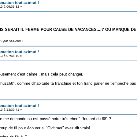
amation tout azimut !
3 à 06:33:32 »
S SERAIT-IL FERME POUR CAUSE DE VACANCES....? OU MANQUE D
:39 par RHUZ68
»
amation tout azimut !
3 à 07:48:10 »
ieusement c'est calme , mais cela peut changer.
 "Rhuzz68", comme d'habitude ta franchise et ton franc parler ne t'empêche pas
amation tout azimut !
3 à 13:39:41 »
e me demande ou est passé notre très cher " Routard du 68" ?
oup de fil pour écouter si "Oldtimer" avez dit vrais!