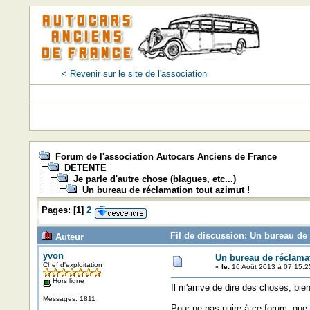
< Revenir sur le site de l'association
Forum de l'association Autocars Anciens de France
DETENTE
Je parle d'autre chose (blagues, etc...)
Un bureau de réclamation tout azimut !
Pages:
[
1
]
2
Fil de discussion: Un bureau de 
Auteur
yvon
Un bureau de réclamat
Chef d'exploitation
«
le:
16 Août 2013 à 07:15:2
Hors ligne
Il m'arrive de dire des choses, bie
Messages: 1811
Pour ne pas nuire à ce forum, que j