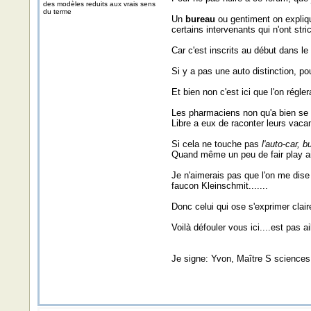
des modèles reduits aux vrais sens
du terme
Un
bureau
ou gentiment on expliqu
certains intervenants qui n'ont stri
Car c'est inscrits au début dans l
Si y a pas une auto distinction, po
Et bien non c'est ici que l'on régle
Les pharmaciens non qu'a bien se t
Libre a eux de raconter leurs vaca
Si cela ne touche pas
l'auto-car, b
Quand même un peu de fair play ain
Je n'aimerais pas que l'on me dise
faucon Kleinschmit.......
Donc celui qui ose s'exprimer clair
Voilà défouler vous ici....est pas ai
Je signe: Yvon, Maître S sciences e