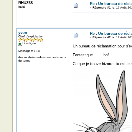
RHUZ68
Re : Un bureau de récl
Invité
«
Répondre #1 le:
16 Août 201
yvon
Re : Un bureau de récl
Chef d'exploitation
«
Répondre #2 le:
17 Août 201
Hors ligne
Un bureau de réclamation pour s'ex
Messages: 1811
Fantastique ....... bof
des modèles reduits aux vrais sens
du terme
Ce que je trouve bizarre, tu est le s