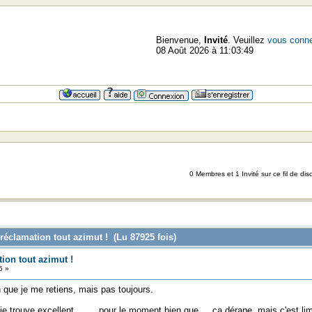
Bienvenue,
Invité
. Veuillez
vous conne
08 Août 2026 à 11:03:49
=>=>
0 Membres et 1 Invité sur ce fil de dis
réclamation tout azimut ! (Lu 87925 fois)
ion tout azimut !
5 »
n que je me retiens, mais pas toujours.
e trouve excellent........ pour le moment bien que ....ça dérape, mais c'est li