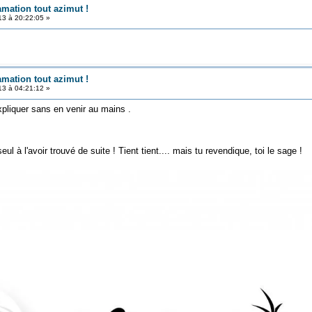
amation tout azimut !
3 à 20:22:05 »
amation tout azimut !
3 à 04:21:12 »
pliquer sans en venir au mains .
eul à l'avoir trouvé de suite ! Tient tient.... mais tu revendique, toi le sage !