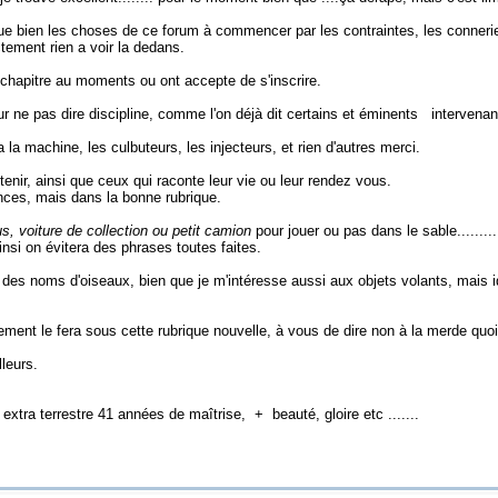
e bien les choses de ce forum à commencer par les contraintes, les conneries
ctement rien a voir la dedans.
e chapitre au moments ou ont accepte de s'inscrire.
ur ne pas dire discipline, comme l'on déjà dit certains et éminents intervenant
ra la machine, les culbuteurs, les injecteurs, et rien d'autres merci.
enir, ainsi que ceux qui raconte leur vie ou leur rendez vous.
nces, mais dans la bonne rubrique.
us, voiture de collection ou petit camion
pour jouer ou pas dans le sable........
si on évitera des phrases toutes faites.
 des noms d'oiseaux, bien que je m'intéresse aussi aux objets volants, mais 
ement le fera sous cette rubrique nouvelle, à vous de dire non à la merde quoi
lleurs.
xtra terrestre 41 années de maîtrise, + beauté, gloire etc .......