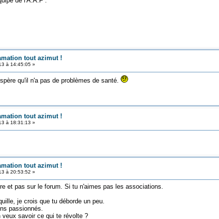
quipe de l'A.A.F .
amation tout azimut !
3 à 14:45:05 »
spère qu'il n'a pas de problèmes de santé.
amation tout azimut !
3 à 18:31:13 »
amation tout azimut !
3 à 20:53:52 »
dre et pas sur le forum. Si tu n'aimes pas les associations.
uille, je crois que tu déborde un peu.
ens passionnés.
 veux savoir ce qui te révolte ?