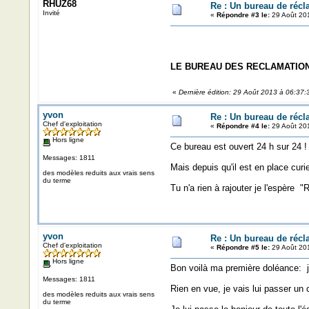
RHUZ68
Re : Un bureau de récl
Invité
«
Répondre #3 le:
29 Août 201
LE BUREAU DES RECLAMATION
«
Dernière édition: 29 Août 2013 à 06:37
yvon
Re : Un bureau de récl
Chef d'exploitation
«
Répondre #4 le:
29 Août 201
Hors ligne
Ce bureau est ouvert 24 h sur 24 !
Messages: 1811
Mais depuis qu'il est en place cur
des modèles reduits aux vrais sens
du terme
Tu n'a rien à rajouter je l'espère
yvon
Re : Un bureau de récl
Chef d'exploitation
«
Répondre #5 le:
29 Août 201
Hors ligne
Bon voilà ma première doléance: j
Messages: 1811
Rien en vue, je vais lui passer un c
des modèles reduits aux vrais sens
du terme