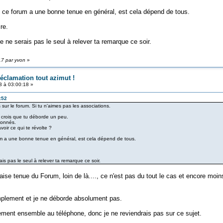
t ce forum a une bonne tenue en général, est cela dépend de tous.
re.
Je ne serais pas le seul à relever ta remarque ce soir.
17 par yvon
»
réclamation tout azimut !
 à 03:00:18 »
:52
s sur le forum. Si tu n'aimes pas les associations.
e crois que tu déborde un peu.
ionnés.
oir ce qui te révolte ?
rum a une bonne tenue en général, est cela dépend de tous.
ais pas le seul à relever ta remarque ce soir.
se tenue du Forum, loin de là...., ce n'est pas du tout le cas et encore moins
implement et je ne déborde absolument pas.
ment ensemble au téléphone, donc je ne reviendrais pas sur ce sujet.