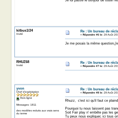
Je lui passe le bonjour de toute l'é
kitbus1/24
Re : Un bureau de récl
Invité
«
Répondre #6 le:
29 Août 201
Je me posais la même question,j'e
RHUZ68
Re : Un bureau de récl
Invité
«
Répondre #7 le:
29 Août 201
yvon
Re : Un bureau de récl
Chef d'exploitation
«
Répondre #8 le:
29 Août 201
Hors ligne
Rhuzz, c'est ici qu'il faut ce plain
Messages: 1811
Pourquoi tu nous laissent pas tranq
des modèles reduits aux vrais sens
Soit Fair play n' embête pas les g
du terme
Tu peux nous expliquer, ici tous on