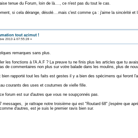
se tenue du Forum, loin de là...., ce n'est pas du tout le cas.
ment, si cela dérange, désolé....mais c'est comme ça : j'aime la sincérité et 
amation tout azimut !
re 2013 à 07:55:28 »
uelques remarques sans plus.
ler les fonctions à l'A.A.F ? La preuve tu ne finis plus les articles que tu
as de commentaires non plus sur votre balade dans les moulins, plus de nouve
ien rapporté tout les faits est gestes il y a bien des spécimens qui feront l'a
au courants des uses et coutumes de vielle fille.
r ce forum est sur d'autres que vous ne soupçonnés pas.
57 messages, je rattrape notre troisième qui est "Routard 68" j'espère que ap
omme d'autres, est je suis le premier ravis bien sur.