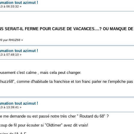
amation tout azimut !
3 à 06:33:32 »
S SERAIT-IL FERME POUR CAUSE DE VACANCES....? OU MANQUE D
:39 par RHUZ68
»
amation tout azimut !
3 à 07:48:10 »
ieusement c'est calme , mais cela peut changer.
 "Rhuzz68", comme d'habitude ta franchise et ton franc parler ne t'empêche pas
amation tout azimut !
3 à 13:39:41 »
e me demande ou est passé notre très cher " Routard du 68" ?
oup de fil pour écouter si "Oldtimer" avez dit vrais!