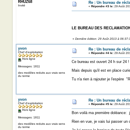
RHUZ68
Re : Un bureau de récl
Invité
«
Répondre #3 le:
29 Août 201
LE BUREAU DES RECLAMATION
«
Dernière édition: 29 Août 2013 à 06:37
yvon
Re : Un bureau de récl
Chef d'exploitation
«
Répondre #4 le:
29 Août 201
Hors ligne
Ce bureau est ouvert 24 h sur 24 !
Messages: 1811
Mais depuis qu'il est en place cur
des modèles reduits aux vrais sens
du terme
Tu n'a rien à rajouter je l'espère
yvon
Re : Un bureau de récl
Chef d'exploitation
«
Répondre #5 le:
29 Août 201
Hors ligne
Bon voilà ma première doléance: j
Messages: 1811
Rien en vue, je vais lui passer un c
des modèles reduits aux vrais sens
du terme