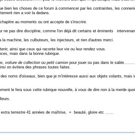
e bien les choses de ce forum à commencer par les contraintes, les conneries
ctement rien a voir la dedans.
e chapitre au moments ou ont accepte de s'inscrire.
ur ne pas dire discipline, comme l'on déjà dit certains et éminents intervenant
ra la machine, les culbuteurs, les injecteurs, et rien d'autres merci.
enir, ainsi que ceux qui raconte leur vie ou leur rendez vous.
nces, mais dans la bonne rubrique.
us, voiture de collection ou petit camion
pour jouer ou pas dans le sable........
si on évitera des phrases toutes faites.
 des noms d'oiseaux, bien que je m'intéresse aussi aux objets volants, mais 
ement le fera sous cette rubrique nouvelle, à vous de dire non à la merde quoi
lleurs.
xtra terrestre 41 années de maîtrise, + beauté, gloire etc .......