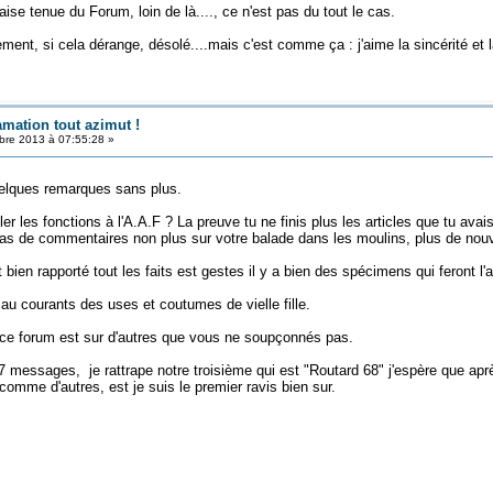
se tenue du Forum, loin de là...., ce n'est pas du tout le cas.
ment, si cela dérange, désolé....mais c'est comme ça : j'aime la sincérité et 
amation tout azimut !
re 2013 à 07:55:28 »
uelques remarques sans plus.
ler les fonctions à l'A.A.F ? La preuve tu ne finis plus les articles que tu
as de commentaires non plus sur votre balade dans les moulins, plus de nouve
ien rapporté tout les faits est gestes il y a bien des spécimens qui feront l'a
au courants des uses et coutumes de vielle fille.
r ce forum est sur d'autres que vous ne soupçonnés pas.
57 messages, je rattrape notre troisième qui est "Routard 68" j'espère que ap
omme d'autres, est je suis le premier ravis bien sur.