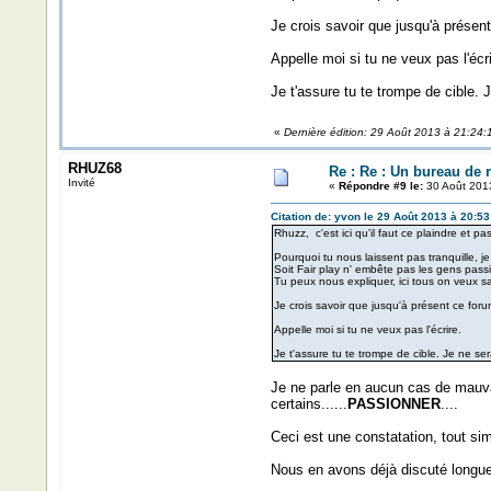
Je crois savoir que jusqu'à présen
Appelle moi si tu ne veux pas l'écri
Je t'assure tu te trompe de cible. 
«
Dernière édition: 29 Août 2013 à 21:24:
RHUZ68
Re : Re : Un bureau de 
Invité
«
Répondre #9 le:
30 Août 2013
Citation de: yvon le 29 Août 2013 à 20:53
Rhuzz, c'est ici qu'il faut ce plaindre et pa
Pourquoi tu nous laissent pas tranquille, j
Soit Fair play n' embête pas les gens pass
Tu peux nous expliquer, ici tous on veux sav
Je crois savoir que jusqu'à présent ce fo
Appelle moi si tu ne veux pas l'écrire.
Je t'assure tu te trompe de cible. Je ne ser
Je ne parle en aucun cas de mauvai
certains......
PASSIONNER
....
Ceci est une constatation, tout s
Nous en avons déjà discuté longue