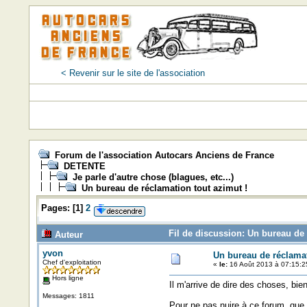
< Revenir sur le site de l'association
Forum de l'association Autocars Anciens de France
DETENTE
Je parle d'autre chose (blagues, etc...)
Un bureau de réclamation tout azimut !
Pages:
[
1
]
2
Fil de discussion: Un bureau de 
Auteur
yvon
Un bureau de réclamat
Chef d'exploitation
«
le:
16 Août 2013 à 07:15:2
Hors ligne
Il m'arrive de dire des choses, bie
Messages: 1811
Pour ne pas nuire à ce forum, que j