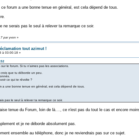
t ce forum a une bonne tenue en général, est cela dépend de tous.
re.
Je ne serais pas le seul à relever ta remarque ce soir.
17 par yvon
»
réclamation tout azimut !
 à 03:00:18 »
:52
s sur le forum. Si tu n'aimes pas les associations.
e crois que tu déborde un peu.
ionnés.
oir ce qui te révolte ?
rum a une bonne tenue en général, est cela dépend de tous.
ais pas le seul à relever ta remarque ce soir.
se tenue du Forum, loin de là...., ce n'est pas du tout le cas et encore moins
implement et je ne déborde absolument pas.
ment ensemble au téléphone, donc je ne reviendrais pas sur ce sujet.