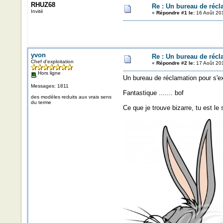
RHUZ68
Re : Un bureau de récl
Invité
«
Répondre #1 le:
16 Août 201
yvon
Re : Un bureau de récl
Chef d'exploitation
«
Répondre #2 le:
17 Août 201
Hors ligne
Un bureau de réclamation pour s'ex
Messages: 1811
Fantastique ....... bof
des modèles reduits aux vrais sens
du terme
Ce que je trouve bizarre, tu est le s