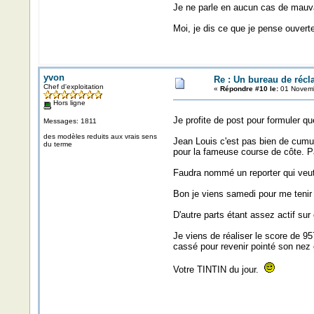
Je ne parle en aucun cas de mauvai
Moi, je dis ce que je pense ouverte
yvon
Re : Un bureau de récl
Chef d'exploitation
«
Répondre #10 le:
01 Novemb
Hors ligne
Je profite de post pour formuler q
Messages: 1811
des modèles reduits aux vrais sens
Jean Louis c'est pas bien de cumu
du terme
pour la fameuse course de côte. P
Faudra nommé un reporter qui veut b
Bon je viens samedi pour me tenir 
D'autre parts étant assez actif su
Je viens de réaliser le score de 9
cassé pour revenir pointé son nez c
Votre TINTIN du jour.