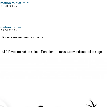
amation tout azimut !
3 à 20:22:05 »
amation tout azimut !
3 à 04:21:12 »
pliquer sans en venir au mains .
eul à l'avoir trouvé de suite ! Tient tient.... mais tu revendique, toi le sage !