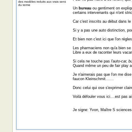
des modèles reduits aux vrais sens
du terme
Un
bureau
ou gentiment on expliqu
certains intervenants qui n'ont stri
Car c'est inscrits au début dans l
Si y a pas une auto distinction, po
Et bien non c'est ici que l'on régle
Les pharmaciens non qu'a bien se t
Libre a eux de raconter leurs vaca
Si cela ne touche pas
l'auto-car, b
Quand même un peu de fair play ain
Je n'aimerais pas que l'on me dise
faucon Kleinschmit.......
Donc celui qui ose s'exprimer clair
Voilà défouler vous ici....est pas ai
Je signe: Yvon, Maître S sciences e