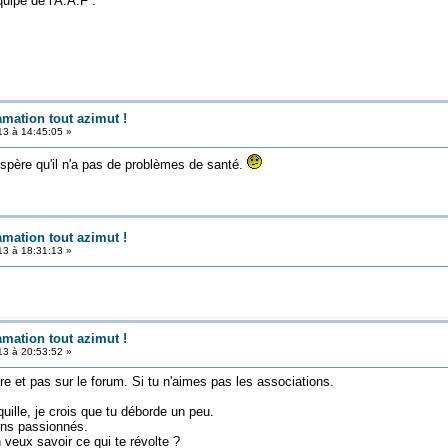
quipe de l'A.A.F .
amation tout azimut !
3 à 14:45:05 »
spère qu'il n'a pas de problèmes de santé.
amation tout azimut !
3 à 18:31:13 »
amation tout azimut !
3 à 20:53:52 »
dre et pas sur le forum. Si tu n'aimes pas les associations.
uille, je crois que tu déborde un peu.
ens passionnés.
 veux savoir ce qui te révolte ?