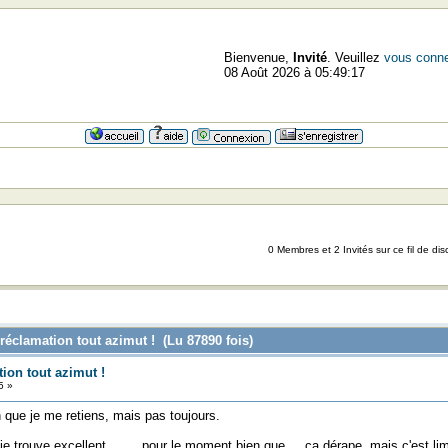
Bienvenue,
Invité
. Veuillez
vous conne
08 Août 2026 à 05:49:17
=>=>
0 Membres et 2 Invités sur ce fil de dis
réclamation tout azimut ! (Lu 87890 fois)
ion tout azimut !
5 »
n que je me retiens, mais pas toujours.
e trouve excellent........ pour le moment bien que ....ça dérape, mais c'est li