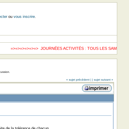
cter
ou
vous inscrire
.
=>=>=>=> JOURNÉES ACTIVITÉS : TOUS LES SAMEDIS =>=>
ww
cussion.
« sujet précédent |
| sujet suivant »
mite de la tolérance de chacun.