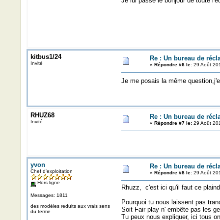
Je lui passe le bonjour de toute l'é
kitbus1/24
Re : Un bureau de récl
Invité
«
Répondre #6 le:
29 Août 201
Je me posais la même question,j'e
RHUZ68
Re : Un bureau de récl
Invité
«
Répondre #7 le:
29 Août 201
yvon
Re : Un bureau de récl
Chef d'exploitation
«
Répondre #8 le:
29 Août 201
Hors ligne
Rhuzz, c'est ici qu'il faut ce plain
Messages: 1811
Pourquoi tu nous laissent pas tranq
des modèles reduits aux vrais sens
Soit Fair play n' embête pas les g
du terme
Tu peux nous expliquer, ici tous on