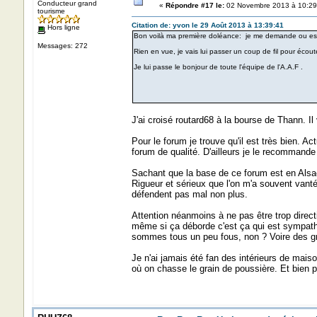
Conducteur grand
«
Répondre #17 le:
02 Novembre 2013 à 10:29
tourisme
Citation de: yvon le 29 Août 2013 à 13:39:41
Hors ligne
Bon voilà ma première doléance: je me demande ou est 
Messages: 272
Rien en vue, je vais lui passer un coup de fil pour écouter
Je lui passe le bonjour de toute l'équipe de l'A.A.F .
J'ai croisé routard68 à la bourse de Thann. Il
Pour le forum je trouve qu'il est très bien. 
forum de qualité. D'ailleurs je le recommande 
Sachant que la base de ce forum est en Alsace 
Rigueur et sérieux que l'on m'a souvent vanté
défendent pas mal non plus.
Attention néanmoins à ne pas être trop directi
même si ça déborde c'est ça qui est sympathiq
sommes tous un peu fous, non ? Voire des gr
Je n'ai jamais été fan des intérieurs de mai
où on chasse le grain de poussière. Et bien 