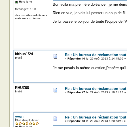
Hors ligne
Bon voilà ma première doléance: je me deman
Messages: 1811
Rien en vue, je vais lui passer un coup de fil 
des modèles reduits aux
vrais sens du terme
Je lui passe le bonjour de toute l'équipe de l'
kitbus1/24
Re : Un bureau de réclamation tout
Invité
«
Répondre #6 le:
29 Août 2013 à 14:45:05 »
Je me posais la même question,j'espère qu'i
RHUZ68
Re : Un bureau de réclamation tout
Invité
«
Répondre #7 le:
29 Août 2013 à 18:31:13 »
yvon
Re : Un bureau de réclamation tout
Chef d'exploitation
«
Répondre #8 le:
29 Août 2013 à 20:53:52 »
Hors ligne