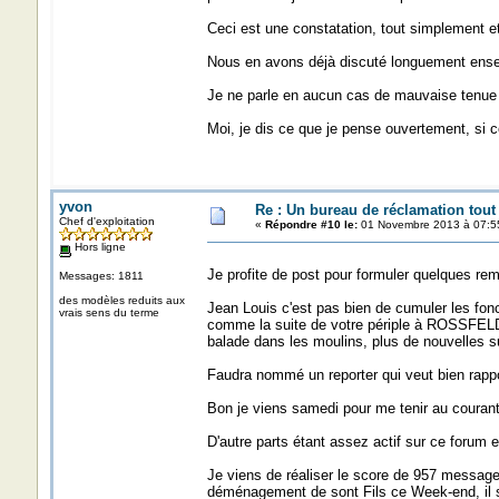
Ceci est une constatation, tout simplement e
Nous en avons déjà discuté longuement ensem
Je ne parle en aucun cas de mauvaise tenue du
Moi, je dis ce que je pense ouvertement, si c
yvon
Re : Un bureau de réclamation tout
Chef d'exploitation
«
Répondre #10 le:
01 Novembre 2013 à 07:5
Hors ligne
Je profite de post pour formuler quelques re
Messages: 1811
des modèles reduits aux
Jean Louis c'est pas bien de cumuler les fonc
vrais sens du terme
comme la suite de votre périple à ROSSFELD
balade dans les moulins, plus de nouvelles su
Faudra nommé un reporter qui veut bien rapport
Bon je viens samedi pour me tenir au courants
D'autre parts étant assez actif sur ce forum
Je viens de réaliser le score de 957 messages
déménagement de sont Fils ce Week-end, il se