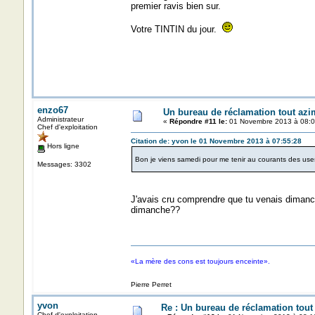
premier ravis bien sur.
Votre TINTIN du jour.
enzo67
Un bureau de réclamation tout azi
Administrateur
«
Répondre #11 le:
01 Novembre 2013 à 08:0
Chef d'exploitation
Citation de: yvon le 01 Novembre 2013 à 07:55:28
Hors ligne
Bon je viens samedi pour me tenir au courants des uses 
Messages: 3302
J'avais cru comprendre que tu venais diman
dimanche??
«La mère des cons est toujours enceinte».
Pierre Perret
yvon
Re : Un bureau de réclamation tout
Chef d'exploitation