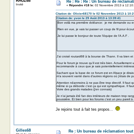
RHUZ68
Re : Re : Re : Un bureau de réclamat
Invité
«
Répondre #18 le:
02 Novembre 2013 à 12:10:
Citation de: Olivier68170 le 02 Novembre 2013 à 10:2
Citation de: yvon le 29 Août 2013 à 13:39:41
Bon voilà ma première doléance: je me demande ou est
Rien en vue, je vais lui passer un coup de fil pour écoute
Je lui passe le bonjour de toute l'équipe de l'A.A.F .
J'ai croisé routard68 à la bourse de Thann. Il va bien et 
Pour le forum je trouve qu'il est très bien. Actuellement
recommande à ceux que je sais potentiellement intéressé
Sachant que la base de ce forum est en Alsace je dirais 
m'a souvent vanté dans d'autres régions où j'étais de 
Attention néanmoins à ne pas être trop directif. Il faut 
même si ça déborde c'est ça qui est sympathique. Il fa
Voire des grands malades (j'en connais)
Je n'ai jamais été fan des intérieurs de maison trop ra
poussière. Et bien pour les forums c'est un peu pareil 
Je rejoins tout à fait tes propos...
Gilles68
Re : Un bureau de réclamation tout