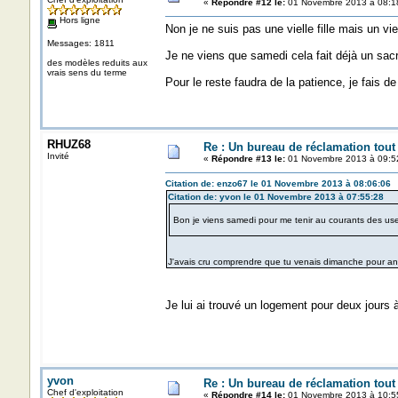
«
Répondre #12 le:
01 Novembre 2013 à 08:1
Hors ligne
Non je ne suis pas une vielle fille mais un vi
Messages: 1811
Je ne viens que samedi cela fait déjà un sac
des modèles reduits aux
vrais sens du terme
Pour le reste faudra de la patience, je fais de l
RHUZ68
Re : Un bureau de réclamation tout
Invité
«
Répondre #13 le:
01 Novembre 2013 à 09:5
Citation de: enzo67 le 01 Novembre 2013 à 08:06:06
Citation de: yvon le 01 Novembre 2013 à 07:55:28
Bon je viens samedi pour me tenir au courants des uses 
J'avais cru comprendre que tu venais dimanche pour 
Je lui ai trouvé un logement pour deux jours 
yvon
Re : Un bureau de réclamation tout
Chef d'exploitation
«
Répondre #14 le:
01 Novembre 2013 à 10:5