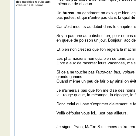
des modèles reduits aux
tolérance de chacun.
vrais sens du terme
Un
bureau
ou gentiment on explique bien les
pas justes, et qui n'entre pas dans la
qualité
Car c'est inscrits au début dans le chapitre 
Si y a pas une auto distinction, pour ne pas d
en queue de poisson un jour. Bonjour l'accide
Et bien non c'est ici que l'on réglera la machin
Les pharmaciens non qu'a bien se tenir, ainsi
Libre a eux de raconter leurs vacances, mais
Si cela ne touche pas
l'auto-car, bus, voiture
grands gamins.
Quand même un peu de fair play ainsi on évit
Je n'aimerais pas que l'on me dise des noms 
le: rouge queue, la mésange, la cigogne, le f
Donc celui qui ose s'exprimer clairement le f
Voilà défouler vous ici....est pas ailleurs.
Je signe: Yvon, Maître S sciences extra terre