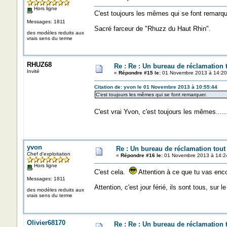
Hors ligne
C'est toujours les mêmes qui se font remarque
Messages: 1811
Sacré farceur de "Rhuzz du Haut Rhin".
des modèles reduits aux
vrais sens du terme
RHUZ68
Re : Re : Un bureau de réclamation t
Invité
«
Répondre #15 le:
01 Novembre 2013 à 14:20
Citation de: yvon le 01 Novembre 2013 à 10:55:44
C'est toujours les mêmes qui se font remarquer.
C'est vrai Yvon, c'est toujours les mêmes....
yvon
Re : Un bureau de réclamation tout
Chef d'exploitation
«
Répondre #16 le:
01 Novembre 2013 à 14:2
Hors ligne
C'est cela.
Attention à ce que tu vas encor
Messages: 1811
Attention, c'est jour férié, ils sont tous, sur
des modèles reduits aux
vrais sens du terme
Olivier68170
Re : Re : Un bureau de réclamation t