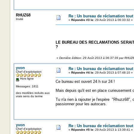
RHUZ68
Re : Un bureau de réclamation tout
Invité
«
Répondre #3 le:
29 Août 2013 à 06:33:32 »
LE BUREAU DES RECLAMATIONS SERAIT
?
«
Dernière édition: 29 Août 2013 à 06:37:39 par RHUZ
yvon
Re : Un bureau de réclamation tout
Chef d'exploitation
«
Répondre #4 le:
29 Août 2013 à 07:48:10 »
Hors ligne
Ce bureau est ouvert 24 h sur 24 !
Messages: 1811
Mais depuis qu'il est en place curieusement 
des modèles reduits aux
vrais sens du terme
Tu n'a rien à rajouter je l'espère "Rhuzz68",
passionner pour les autocars.
yvon
Re : Un bureau de réclamation tout
Chef d'exploitation
«
Répondre #5 le:
29 Août 2013 à 13:39:41 »