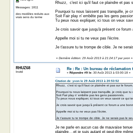
Rhuzz, c'est ici qu'il faut ce plaindre et pas 
Messages: 1811
Pourquoi tu nous laissent pas tranquille, je c
des modèles reduits aux
Soit Fair play n' embête pas les gens passio
vrais sens du terme
Tu peux nous expliquer, ici tous on veux savoi
Je crois savoir que jusqu'à présent ce forum
Appelle moi si tu ne veux pas l'écrire.
Je t'assure tu te trompe de cible. Je ne serai
«
Dernière édition: 29 Août 2013 à 21:24:17 par yvon
»
RHUZ68
Re : Re : Un bureau de réclamation t
Invité
«
Répondre #9 le:
30 Août 2013 à 03:00:18 »
Citation de: yvon le 29 Août 2013 à 20:53:52
Rhuzz, c'est ici qu'il faut ce plaindre et pas sur le forum
Pourquoi tu nous laissent pas tranquille, je crois que t
Soit Fair play n' embête pas les gens passionnés.
Tu peux nous expliquer, ici tous on veux savoir ce qui te
Je crois savoir que jusqu'à présent ce forum a une bon
Appelle moi si tu ne veux pas l'écrire.
Je t'assure tu te trompe de cible. Je ne serais pas le seu
Je ne parle en aucun cas de mauvaise tenue d
plaindre....et je suis autant et peut-être même