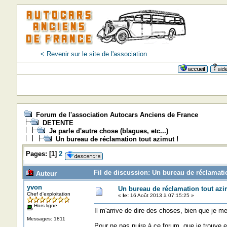
< Revenir sur le site de l'association
Forum de l'association Autocars Anciens de France
DETENTE
Je parle d'autre chose (blagues, etc...)
Un bureau de réclamation tout azimut !
Pages:
[
1
]
2
Fil de discussion: Un bureau de réclamatio
Auteur
yvon
Un bureau de réclamation tout azi
Chef d'exploitation
«
le:
16 Août 2013 à 07:15:25 »
Hors ligne
Il m'arrive de dire des choses, bien que je me
Messages: 1811
Pour ne pas nuire à ce forum, que je trouve ex