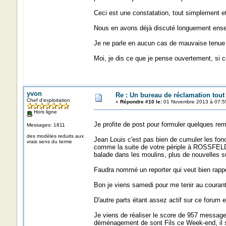
Ceci est une constatation, tout simplement e
Nous en avons déjà discuté longuement ensem
Je ne parle en aucun cas de mauvaise tenue du
Moi, je dis ce que je pense ouvertement, si c
yvon
Re : Un bureau de réclamation tout
Chef d'exploitation
«
Répondre #10 le:
01 Novembre 2013 à 07:5
Hors ligne
Je profite de post pour formuler quelques re
Messages: 1811
des modèles reduits aux
Jean Louis c'est pas bien de cumuler les fonc
vrais sens du terme
comme la suite de votre périple à ROSSFELD
balade dans les moulins, plus de nouvelles su
Faudra nommé un reporter qui veut bien rapport
Bon je viens samedi pour me tenir au courants
D'autre parts étant assez actif sur ce forum
Je viens de réaliser le score de 957 messages
déménagement de sont Fils ce Week-end, il se