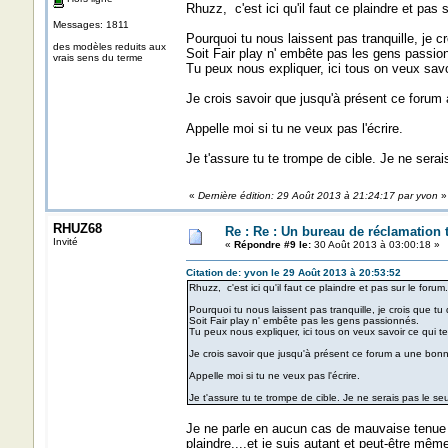
Rhuzz, c'est ici qu'il faut ce plaindre et pas 
Messages: 1811
Pourquoi tu nous laissent pas tranquille, je c
des modèles reduits aux
Soit Fair play n' embête pas les gens passio
vrais sens du terme
Tu peux nous expliquer, ici tous on veux savoi
Je crois savoir que jusqu'à présent ce forum
Appelle moi si tu ne veux pas l'écrire.
Je t'assure tu te trompe de cible. Je ne serai
«
Dernière édition: 29 Août 2013 à 21:24:17 par yvon
»
RHUZ68
Re : Re : Un bureau de réclamation t
Invité
«
Répondre #9 le:
30 Août 2013 à 03:00:18 »
Citation de: yvon le 29 Août 2013 à 20:53:52
Rhuzz, c'est ici qu'il faut ce plaindre et pas sur le forum
Pourquoi tu nous laissent pas tranquille, je crois que t
Soit Fair play n' embête pas les gens passionnés.
Tu peux nous expliquer, ici tous on veux savoir ce qui te
Je crois savoir que jusqu'à présent ce forum a une bon
Appelle moi si tu ne veux pas l'écrire.
Je t'assure tu te trompe de cible. Je ne serais pas le seu
Je ne parle en aucun cas de mauvaise tenue d
plaindre....et je suis autant et peut-être même