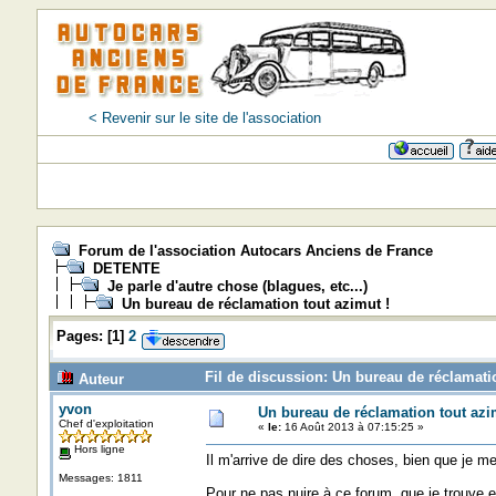
< Revenir sur le site de l'association
Forum de l'association Autocars Anciens de France
DETENTE
Je parle d'autre chose (blagues, etc...)
Un bureau de réclamation tout azimut !
Pages:
[
1
]
2
Fil de discussion: Un bureau de réclamatio
Auteur
yvon
Un bureau de réclamation tout azi
Chef d'exploitation
«
le:
16 Août 2013 à 07:15:25 »
Hors ligne
Il m'arrive de dire des choses, bien que je me
Messages: 1811
Pour ne pas nuire à ce forum, que je trouve ex