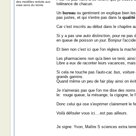
des modèles reduits aux
tolérance de chacun.
vrais sens du terme
Un
bureau
ou gentiment on explique bien les
pas justes, et qui n'entre pas dans la
qualité
Car c'est inscrits au début dans le chapitre 
Si y a pas une auto distinction, pour ne pas d
en queue de poisson un jour. Bonjour l'accide
Et bien non c'est ici que l'on réglera la machin
Les pharmaciens non qu'a bien se tenir, ainsi
Libre a eux de raconter leurs vacances, mais
Si cela ne touche pas
l'auto-car, bus, voiture
grands gamins.
Quand même un peu de fair play ainsi on évit
Je n'aimerais pas que l'on me dise des noms 
le: rouge queue, la mésange, la cigogne, le f
Donc celui qui ose s'exprimer clairement le f
Voilà défouler vous ici....est pas ailleurs.
Je signe: Yvon, Maître S sciences extra terre