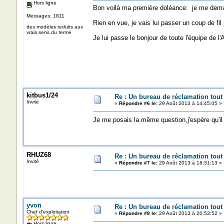
Hors ligne
Bon voilà ma première doléance: je me deman
Messages: 1811
Rien en vue, je vais lui passer un coup de fil 
des modèles reduits aux
vrais sens du terme
Je lui passe le bonjour de toute l'équipe de l'
kitbus1/24
Re : Un bureau de réclamation tout
Invité
«
Répondre #6 le:
29 Août 2013 à 14:45:05 »
Je me posais la même question,j'espère qu'i
RHUZ68
Re : Un bureau de réclamation tout
Invité
«
Répondre #7 le:
29 Août 2013 à 18:31:13 »
yvon
Re : Un bureau de réclamation tout
Chef d'exploitation
«
Répondre #8 le:
29 Août 2013 à 20:53:52 »
Hors ligne