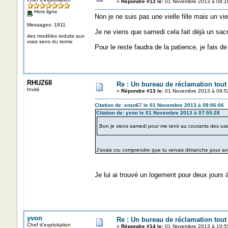
«
Répondre #12 le:
01 Novembre 2013 à 08:1
Hors ligne
Non je ne suis pas une vielle fille mais un vi
Messages: 1811
Je ne viens que samedi cela fait déjà un sac
des modèles reduits aux
vrais sens du terme
Pour le reste faudra de la patience, je fais de l
RHUZ68
Re : Un bureau de réclamation tout
Invité
«
Répondre #13 le:
01 Novembre 2013 à 09:5
Citation de: enzo67 le 01 Novembre 2013 à 08:06:06
Citation de: yvon le 01 Novembre 2013 à 07:55:28
Bon je viens samedi pour me tenir au courants des uses 
J'avais cru comprendre que tu venais dimanche pour 
Je lui ai trouvé un logement pour deux jours 
yvon
Re : Un bureau de réclamation tout
Chef d'exploitation
«
Répondre #14 le:
01 Novembre 2013 à 10:5