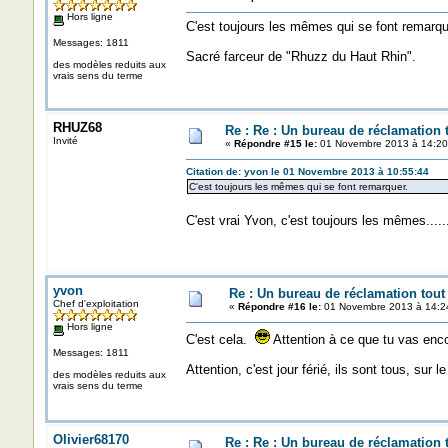
Hors ligne
C'est toujours les mêmes qui se font remarque
Messages: 1811
Sacré farceur de "Rhuzz du Haut Rhin".
des modèles reduits aux
vrais sens du terme
RHUZ68
Re : Re : Un bureau de réclamation t
Invité
«
Répondre #15 le:
01 Novembre 2013 à 14:20
Citation de: yvon le 01 Novembre 2013 à 10:55:44
C'est toujours les mêmes qui se font remarquer.
C'est vrai Yvon, c'est toujours les mêmes....
yvon
Re : Un bureau de réclamation tout
Chef d'exploitation
«
Répondre #16 le:
01 Novembre 2013 à 14:2
Hors ligne
C'est cela.
Attention à ce que tu vas encor
Messages: 1811
Attention, c'est jour férié, ils sont tous, sur
des modèles reduits aux
vrais sens du terme
Olivier68170
Re : Re : Un bureau de réclamation t