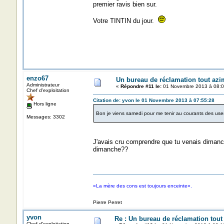
premier ravis bien sur.
Votre TINTIN du jour.
enzo67
Un bureau de réclamation tout azi
Administrateur
«
Répondre #11 le:
01 Novembre 2013 à 08:0
Chef d'exploitation
Citation de: yvon le 01 Novembre 2013 à 07:55:28
Hors ligne
Bon je viens samedi pour me tenir au courants des uses 
Messages: 3302
J'avais cru comprendre que tu venais diman
dimanche??
«La mère des cons est toujours enceinte».
Pierre Perret
yvon
Re : Un bureau de réclamation tout
Chef d'exploitation