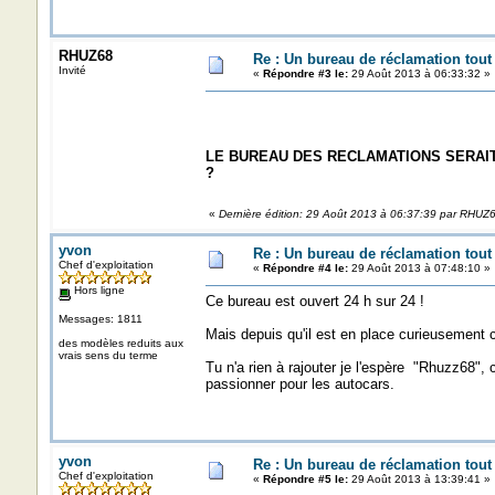
RHUZ68
Re : Un bureau de réclamation tout
Invité
«
Répondre #3 le:
29 Août 2013 à 06:33:32 »
LE BUREAU DES RECLAMATIONS SERAIT
?
«
Dernière édition: 29 Août 2013 à 06:37:39 par RHUZ
yvon
Re : Un bureau de réclamation tout
Chef d'exploitation
«
Répondre #4 le:
29 Août 2013 à 07:48:10 »
Hors ligne
Ce bureau est ouvert 24 h sur 24 !
Messages: 1811
Mais depuis qu'il est en place curieusement 
des modèles reduits aux
vrais sens du terme
Tu n'a rien à rajouter je l'espère "Rhuzz68",
passionner pour les autocars.
yvon
Re : Un bureau de réclamation tout
Chef d'exploitation
«
Répondre #5 le:
29 Août 2013 à 13:39:41 »