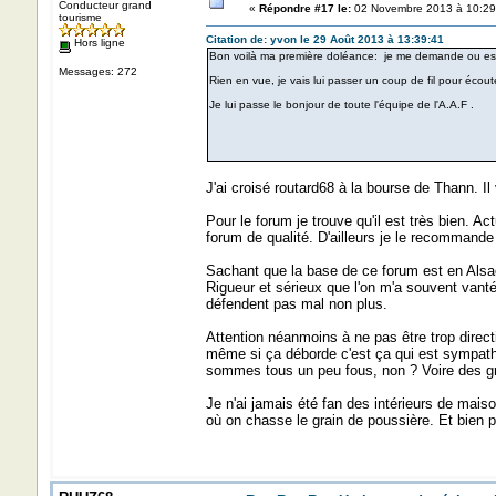
Conducteur grand
«
Répondre #17 le:
02 Novembre 2013 à 10:29
tourisme
Citation de: yvon le 29 Août 2013 à 13:39:41
Hors ligne
Bon voilà ma première doléance: je me demande ou est 
Messages: 272
Rien en vue, je vais lui passer un coup de fil pour écouter
Je lui passe le bonjour de toute l'équipe de l'A.A.F .
J'ai croisé routard68 à la bourse de Thann. Il
Pour le forum je trouve qu'il est très bien. 
forum de qualité. D'ailleurs je le recommande 
Sachant que la base de ce forum est en Alsace 
Rigueur et sérieux que l'on m'a souvent vanté
défendent pas mal non plus.
Attention néanmoins à ne pas être trop directi
même si ça déborde c'est ça qui est sympathiq
sommes tous un peu fous, non ? Voire des gr
Je n'ai jamais été fan des intérieurs de mai
où on chasse le grain de poussière. Et bien 