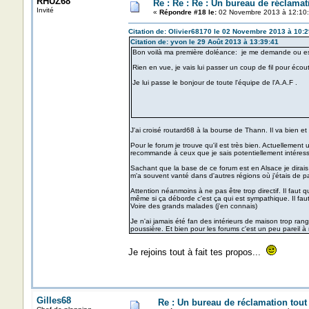
RHUZ68
Re : Re : Re : Un bureau de réclamat
Invité
«
Répondre #18 le:
02 Novembre 2013 à 12:10:
Citation de: Olivier68170 le 02 Novembre 2013 à 10:2
Citation de: yvon le 29 Août 2013 à 13:39:41
Bon voilà ma première doléance: je me demande ou est
Rien en vue, je vais lui passer un coup de fil pour écoute
Je lui passe le bonjour de toute l'équipe de l'A.A.F .
J'ai croisé routard68 à la bourse de Thann. Il va bien et 
Pour le forum je trouve qu'il est très bien. Actuellement
recommande à ceux que je sais potentiellement intéressé
Sachant que la base de ce forum est en Alsace je dirais 
m'a souvent vanté dans d'autres régions où j'étais de 
Attention néanmoins à ne pas être trop directif. Il faut 
même si ça déborde c'est ça qui est sympathique. Il fa
Voire des grands malades (j'en connais)
Je n'ai jamais été fan des intérieurs de maison trop ra
poussière. Et bien pour les forums c'est un peu pareil 
Je rejoins tout à fait tes propos...
Gilles68
Re : Un bureau de réclamation tout