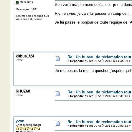
Hors ligne
Bon voilà ma première doléance: je me deman
Messages: 1811
Rien en vue, je vais lui passer un coup de fil 
des modèles reduits aux
vrais sens du terme
Je lui passe le bonjour de toute l'équipe de l'
kitbus1/24
Re : Un bureau de réclamation tout
Invité
«
Répondre #6 le:
29 Août 2013 à 14:45:05 »
Je me posais la même question,j'espère qu'i
RHUZ68
Re : Un bureau de réclamation tout
Invité
«
Répondre #7 le:
29 Août 2013 à 18:31:13 »
yvon
Re : Un bureau de réclamation tout
Chef d'exploitation
«
Répondre #8 le:
29 Août 2013 à 20:53:52 »
Hors ligne