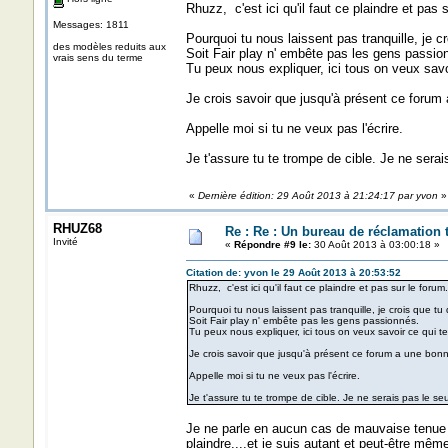
Rhuzz, c'est ici qu'il faut ce plaindre et pas 
Messages: 1811
Pourquoi tu nous laissent pas tranquille, je c
des modèles reduits aux
Soit Fair play n' embête pas les gens passio
vrais sens du terme
Tu peux nous expliquer, ici tous on veux savoi
Je crois savoir que jusqu'à présent ce forum
Appelle moi si tu ne veux pas l'écrire.
Je t'assure tu te trompe de cible. Je ne serai
«
Dernière édition: 29 Août 2013 à 21:24:17 par yvon
»
RHUZ68
Re : Re : Un bureau de réclamation t
Invité
«
Répondre #9 le:
30 Août 2013 à 03:00:18 »
Citation de: yvon le 29 Août 2013 à 20:53:52
Rhuzz, c'est ici qu'il faut ce plaindre et pas sur le forum
Pourquoi tu nous laissent pas tranquille, je crois que t
Soit Fair play n' embête pas les gens passionnés.
Tu peux nous expliquer, ici tous on veux savoir ce qui te
Je crois savoir que jusqu'à présent ce forum a une bon
Appelle moi si tu ne veux pas l'écrire.
Je t'assure tu te trompe de cible. Je ne serais pas le seu
Je ne parle en aucun cas de mauvaise tenue d
plaindre....et je suis autant et peut-être même