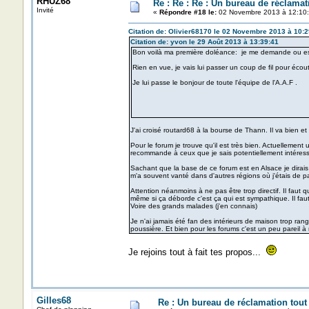
RHUZ68
Re : Re : Re : Un bureau de réclamat
Invité
«
Répondre #18 le:
02 Novembre 2013 à 12:10:
Citation de: Olivier68170 le 02 Novembre 2013 à 10:2
Citation de: yvon le 29 Août 2013 à 13:39:41
Bon voilà ma première doléance: je me demande ou est
Rien en vue, je vais lui passer un coup de fil pour écoute
Je lui passe le bonjour de toute l'équipe de l'A.A.F .
J'ai croisé routard68 à la bourse de Thann. Il va bien et 
Pour le forum je trouve qu'il est très bien. Actuellement
recommande à ceux que je sais potentiellement intéressé
Sachant que la base de ce forum est en Alsace je dirais 
m'a souvent vanté dans d'autres régions où j'étais de 
Attention néanmoins à ne pas être trop directif. Il faut 
même si ça déborde c'est ça qui est sympathique. Il fa
Voire des grands malades (j'en connais)
Je n'ai jamais été fan des intérieurs de maison trop ra
poussière. Et bien pour les forums c'est un peu pareil 
Je rejoins tout à fait tes propos...
Gilles68
Re : Un bureau de réclamation tout