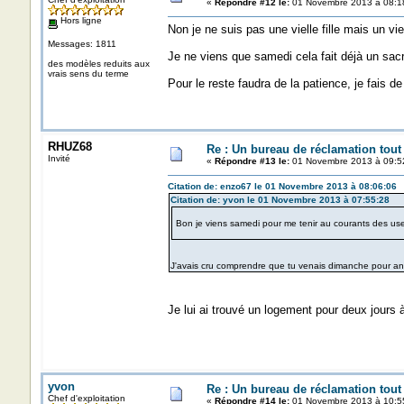
«
Répondre #12 le:
01 Novembre 2013 à 08:1
Hors ligne
Non je ne suis pas une vielle fille mais un vi
Messages: 1811
Je ne viens que samedi cela fait déjà un sac
des modèles reduits aux
vrais sens du terme
Pour le reste faudra de la patience, je fais de l
RHUZ68
Re : Un bureau de réclamation tout
Invité
«
Répondre #13 le:
01 Novembre 2013 à 09:5
Citation de: enzo67 le 01 Novembre 2013 à 08:06:06
Citation de: yvon le 01 Novembre 2013 à 07:55:28
Bon je viens samedi pour me tenir au courants des uses 
J'avais cru comprendre que tu venais dimanche pour 
Je lui ai trouvé un logement pour deux jours 
yvon
Re : Un bureau de réclamation tout
Chef d'exploitation
«
Répondre #14 le:
01 Novembre 2013 à 10:5