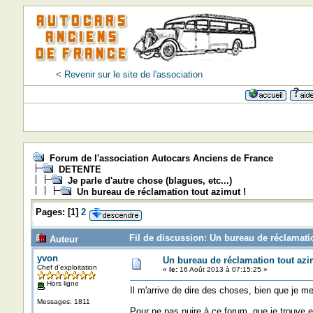
< Revenir sur le site de l'association
Forum de l'association Autocars Anciens de France
DETENTE
Je parle d'autre chose (blagues, etc...)
Un bureau de réclamation tout azimut !
Pages:
[
1
]
2
Fil de discussion: Un bureau de réclamatio
Auteur
yvon
Un bureau de réclamation tout azi
Chef d'exploitation
«
le:
16 Août 2013 à 07:15:25 »
Hors ligne
Il m'arrive de dire des choses, bien que je me
Messages: 1811
Pour ne pas nuire à ce forum, que je trouve ex