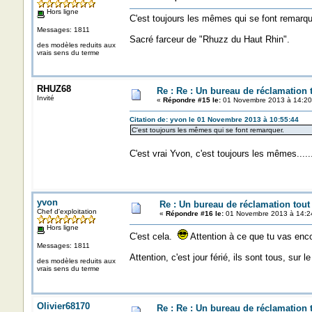
Hors ligne
C'est toujours les mêmes qui se font remarque
Messages: 1811
Sacré farceur de "Rhuzz du Haut Rhin".
des modèles reduits aux
vrais sens du terme
RHUZ68
Re : Re : Un bureau de réclamation t
Invité
«
Répondre #15 le:
01 Novembre 2013 à 14:20
Citation de: yvon le 01 Novembre 2013 à 10:55:44
C'est toujours les mêmes qui se font remarquer.
C'est vrai Yvon, c'est toujours les mêmes....
yvon
Re : Un bureau de réclamation tout
Chef d'exploitation
«
Répondre #16 le:
01 Novembre 2013 à 14:2
Hors ligne
C'est cela.
Attention à ce que tu vas encor
Messages: 1811
Attention, c'est jour férié, ils sont tous, sur
des modèles reduits aux
vrais sens du terme
Olivier68170
Re : Re : Un bureau de réclamation t