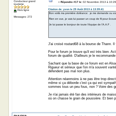
Conducteur grand
«
Répondre #17 le:
02 Novembre 2013 à 10:29
tourisme
Citation de: yvon le 29 Août 2013 à 13:39:41
Hors ligne
Bon voilà ma première doléance: je me demande ou est 
Messages: 272
Rien en vue, je vais lui passer un coup de fil pour écouter
Je lui passe le bonjour de toute l'équipe de l'A.A.F .
J'ai croisé routard68 à la bourse de Thann. Il
Pour le forum je trouve qu'il est très bien. 
forum de qualité. D'ailleurs je le recommande 
Sachant que la base de ce forum est en Alsace 
Rigueur et sérieux que l'on m'a souvent vanté
défendent pas mal non plus.
Attention néanmoins à ne pas être trop directi
même si ça déborde c'est ça qui est sympathiq
sommes tous un peu fous, non ? Voire des gr
Je n'ai jamais été fan des intérieurs de mai
où on chasse le grain de poussière. Et bien 