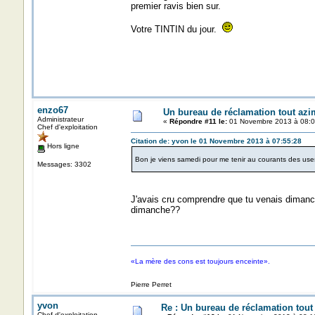
premier ravis bien sur.
Votre TINTIN du jour.
enzo67
Un bureau de réclamation tout azi
Administrateur
«
Répondre #11 le:
01 Novembre 2013 à 08:0
Chef d'exploitation
Citation de: yvon le 01 Novembre 2013 à 07:55:28
Hors ligne
Bon je viens samedi pour me tenir au courants des uses 
Messages: 3302
J'avais cru comprendre que tu venais diman
dimanche??
«La mère des cons est toujours enceinte».
Pierre Perret
yvon
Re : Un bureau de réclamation tout
Chef d'exploitation