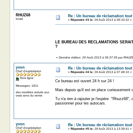
RHUZ68
Re : Un bureau de réclamation tout
Invité
«
Répondre #3 le:
29 Août 2013 à 06:33:32 »
LE BUREAU DES RECLAMATIONS SERAIT
?
«
Dernière édition: 29 Août 2013 à 06:37:39 par RHUZ
yvon
Re : Un bureau de réclamation tout
Chef d'exploitation
«
Répondre #4 le:
29 Août 2013 à 07:48:10 »
Hors ligne
Ce bureau est ouvert 24 h sur 24 !
Messages: 1811
Mais depuis qu'il est en place curieusement 
des modèles reduits aux
vrais sens du terme
Tu n'a rien à rajouter je l'espère "Rhuzz68",
passionner pour les autocars.
yvon
Re : Un bureau de réclamation tout
Chef d'exploitation
«
Répondre #5 le:
29 Août 2013 à 13:39:41 »