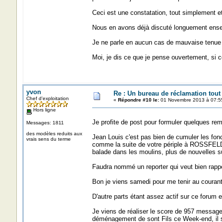
Ceci est une constatation, tout simplement e
Nous en avons déjà discuté longuement ensem
Je ne parle en aucun cas de mauvaise tenue du
Moi, je dis ce que je pense ouvertement, si c
yvon
Re : Un bureau de réclamation tout
Chef d'exploitation
«
Répondre #10 le:
01 Novembre 2013 à 07:5
Hors ligne
Je profite de post pour formuler quelques re
Messages: 1811
des modèles reduits aux
Jean Louis c'est pas bien de cumuler les fonc
vrais sens du terme
comme la suite de votre périple à ROSSFELD
balade dans les moulins, plus de nouvelles su
Faudra nommé un reporter qui veut bien rapport
Bon je viens samedi pour me tenir au courants
D'autre parts étant assez actif sur ce forum
Je viens de réaliser le score de 957 messages
déménagement de sont Fils ce Week-end, il se