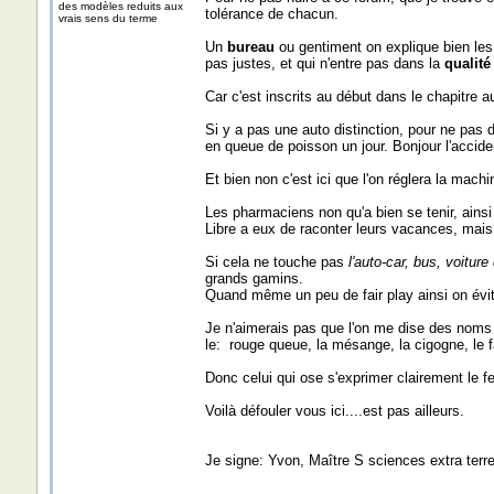
des modèles reduits aux
tolérance de chacun.
vrais sens du terme
Un
bureau
ou gentiment on explique bien les
pas justes, et qui n'entre pas dans la
qualité
Car c'est inscrits au début dans le chapitre 
Si y a pas une auto distinction, pour ne pas d
en queue de poisson un jour. Bonjour l'accide
Et bien non c'est ici que l'on réglera la machin
Les pharmaciens non qu'a bien se tenir, ainsi
Libre a eux de raconter leurs vacances, mais
Si cela ne touche pas
l'auto-car, bus, voiture
grands gamins.
Quand même un peu de fair play ainsi on évit
Je n'aimerais pas que l'on me dise des noms 
le: rouge queue, la mésange, la cigogne, le f
Donc celui qui ose s'exprimer clairement le f
Voilà défouler vous ici....est pas ailleurs.
Je signe: Yvon, Maître S sciences extra terre