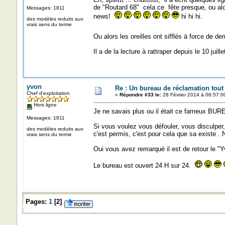
de "Routard 68" cela ce fête presque, ou alor
Messages: 1811
news!
hi hi hi.
des modèles reduits aux
vrais sens du terme
Ou alors les oreilles ont sifflés à force de 
Il a de la lecture à rattraper depuis le 10 juillet
yvon
Re : Un bureau de réclamation tout
Chef d'exploitation
«
Répondre #33 le:
28 Février 2014 à 06:57:0
Hors ligne
Je ne savais plus ou il était ce fameux BU
Messages: 1811
Si vous voulez vous défouler, vous disculper,
des modèles reduits aux
c'est permis, c'est pour cela que sa existe .
vrais sens du terme
Oui vous avez remarqué il est de retour le "Y
Le bureau est ouvert 24 H sur 24.
Pages:
1
[
2
]