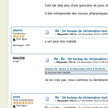
Cela fait déjà plus d'une quinzaine de jours e
Il doit entreprendre des travaux pharaoniq
daniro
Re : Un bureau de réclamation tout
Conducteur
«
Répondre #30 le:
24 Novembre 2013 à 06:5
Hors ligne
y est peut etre malade
Messages: 100
RHUZ68
Re : Re : Un bureau de réclamation t
Invité
«
Répondre #31 le:
24 Novembre 2013 à 06:57
Citation de: daniro le 24 Novembre 2013 à 06:55:04
y est peut etre malade
Je ne crois pas, nous sommes vu dernièreme
yvon
Re : Un bureau de réclamation tout
Chef d'exploitation
«
Répondre #32 le:
17 Décembre 2013 à 02:3
Hors ligne
Eh, spsittt ... chuttttttt, il a écrit quelques l