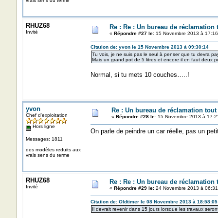
vrais sens du terme
RHUZ68
Re : Re : Un bureau de réclamation t
Invité
«
Répondre #27 le:
15 Novembre 2013 à 17:16
Citation de: yvon le 15 Novembre 2013 à 09:30:14
Tu vois, je ne suis pas le seul à penser que tu devra pa
Mais un grand pot de 5 litres et encore il en faut deux p
Normal, si tu mets 10 couches…..!
yvon
Re : Un bureau de réclamation tout
Chef d'exploitation
«
Répondre #28 le:
15 Novembre 2013 à 17:2
Hors ligne
On parle de peindre un car réelle, pas un pet
Messages: 1811
des modèles reduits aux
vrais sens du terme
RHUZ68
Re : Re : Un bureau de réclamation t
Invité
«
Répondre #29 le:
24 Novembre 2013 à 06:31
Citation de: Oldtimer le 08 Novembre 2013 à 18:58:05
Il devrait revenir dans 15 jours lorsque les travaux ser