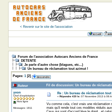
< Revenir sur le site de l'association
Forum de l'association Autocars Anciens de France
DETENTE
Je parle d'autre chose (blagues, etc...)
Un bureau de réclamation tout azimut !
Pages:
1
[
2
]
Fil de discussion: Un bureau de réclamatio
Auteur
yvon
Re : Un bureau de réclamation tout
Chef d'exploitation
«
Répondre #20 le:
07 Novembre 2013 à 08:4
Hors ligne
Vu comme cela, c'est vrais une réclamation s'i
mais qu'il rende tout ces modèles réduits a
Messages: 1811
Ceux qui sont d'accord lève le doigt. et celui 