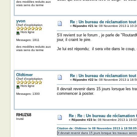
des modèles reduits aux
vrais sens du terme
yvon
Re : Un bureau de réclamation tout
Chef d'exploitation
«
Répondre #21 le:
08 Novembre 2013 à 10:2
Hors ligne
S'il revient sur le forum , je parle de "Routar
jour, il craint le pire.
Messages: 1811
des modèles reduits aux
Je lui est répondu; il sera vite dans le coup, 
vrais sens du terme
Oldtimer
Re : Un bureau de réclamation tout
Chef d'exploitation
«
Répondre #22 le:
08 Novembre 2013 à 18:5
Hors ligne
Il devrait revenir dans 15 jours lorsque les t
commencer à poster.
Messages: 1300
RHUZ68
Re : Re : Un bureau de réclamation t
Invité
«
Répondre #23 le:
08 Novembre 2013 à 19:02
Citation de: Oldtimer le 08 Novembre 2013 à 18:58:05
Il devrait revenir dans 15 jours lorsque les travaux ser