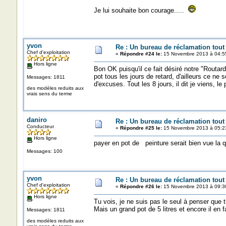
Je lui souhaite bon courage.....
yvon
Re : Un bureau de réclamation tout
Chef d'exploitation
«
Répondre #24 le:
15 Novembre 2013 à 04:5
Hors ligne
Bon OK puisqu'il ce fait désiré notre "Routard 
pot tous les jours de retard, d'ailleurs ce ne 
Messages: 1811
d'excuses. Tout les 8 jours, il dit je viens, l
des modèles reduits aux
vrais sens du terme
daniro
Re : Un bureau de réclamation tout
Conducteur
«
Répondre #25 le:
15 Novembre 2013 à 05:2
Hors ligne
payer en pot de peinture serait bien vue la q
Messages: 100
yvon
Re : Un bureau de réclamation tout
Chef d'exploitation
«
Répondre #26 le:
15 Novembre 2013 à 09:3
Hors ligne
Tu vois, je ne suis pas le seul à penser que t
Mais un grand pot de 5 litres et encore il en 
Messages: 1811
des modèles reduits aux