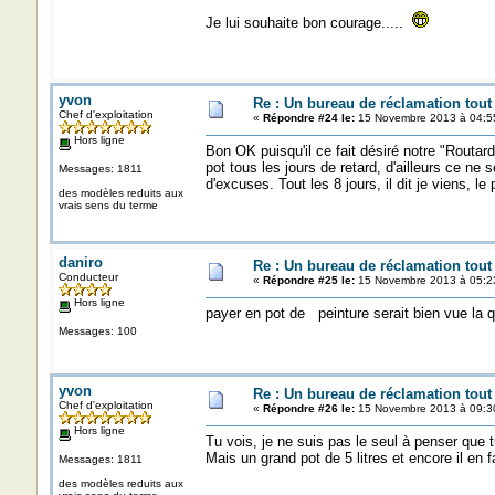
Je lui souhaite bon courage.....
yvon
Re : Un bureau de réclamation tout
Chef d'exploitation
«
Répondre #24 le:
15 Novembre 2013 à 04:5
Hors ligne
Bon OK puisqu'il ce fait désiré notre "Routard 
pot tous les jours de retard, d'ailleurs ce ne 
Messages: 1811
d'excuses. Tout les 8 jours, il dit je viens, l
des modèles reduits aux
vrais sens du terme
daniro
Re : Un bureau de réclamation tout
Conducteur
«
Répondre #25 le:
15 Novembre 2013 à 05:2
Hors ligne
payer en pot de peinture serait bien vue la q
Messages: 100
yvon
Re : Un bureau de réclamation tout
Chef d'exploitation
«
Répondre #26 le:
15 Novembre 2013 à 09:3
Hors ligne
Tu vois, je ne suis pas le seul à penser que t
Mais un grand pot de 5 litres et encore il en 
Messages: 1811
des modèles reduits aux