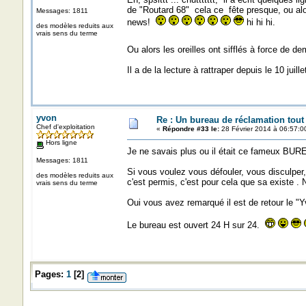
de "Routard 68" cela ce fête presque, ou alor
Messages: 1811
news!
hi hi hi.
des modèles reduits aux
vrais sens du terme
Ou alors les oreilles ont sifflés à force de 
Il a de la lecture à rattraper depuis le 10 juillet
yvon
Re : Un bureau de réclamation tout
Chef d'exploitation
«
Répondre #33 le:
28 Février 2014 à 06:57:0
Hors ligne
Je ne savais plus ou il était ce fameux BU
Messages: 1811
Si vous voulez vous défouler, vous disculper,
des modèles reduits aux
c'est permis, c'est pour cela que sa existe .
vrais sens du terme
Oui vous avez remarqué il est de retour le "Y
Le bureau est ouvert 24 H sur 24.
Pages:
1
[
2
]