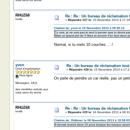
vrais sens du terme
RHUZ68
Re : Re : Un bureau de réclamation t
Invité
«
Répondre #27 le:
15 Novembre 2013 à 17:16
Citation de: yvon le 15 Novembre 2013 à 09:30:14
Tu vois, je ne suis pas le seul à penser que tu devra pa
Mais un grand pot de 5 litres et encore il en faut deux p
Normal, si tu mets 10 couches…..!
yvon
Re : Un bureau de réclamation tout
Chef d'exploitation
«
Répondre #28 le:
15 Novembre 2013 à 17:2
Hors ligne
On parle de peindre un car réelle, pas un pet
Messages: 1811
des modèles reduits aux
vrais sens du terme
RHUZ68
Re : Re : Un bureau de réclamation t
Invité
«
Répondre #29 le:
24 Novembre 2013 à 06:31
Citation de: Oldtimer le 08 Novembre 2013 à 18:58:05
Il devrait revenir dans 15 jours lorsque les travaux ser