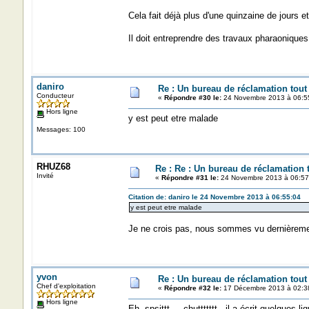
Cela fait déjà plus d'une quinzaine de jours e
Il doit entreprendre des travaux pharaoniq
daniro
Re : Un bureau de réclamation tout
Conducteur
«
Répondre #30 le:
24 Novembre 2013 à 06:5
Hors ligne
y est peut etre malade
Messages: 100
RHUZ68
Re : Re : Un bureau de réclamation t
Invité
«
Répondre #31 le:
24 Novembre 2013 à 06:57
Citation de: daniro le 24 Novembre 2013 à 06:55:04
y est peut etre malade
Je ne crois pas, nous sommes vu dernièreme
yvon
Re : Un bureau de réclamation tout
Chef d'exploitation
«
Répondre #32 le:
17 Décembre 2013 à 02:3
Hors ligne
Eh, spsittt ... chuttttttt, il a écrit quelques l