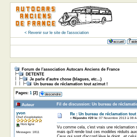
< Revenir sur le site de l'association
Forum de l'association Autocars Anciens de France
DETENTE
Je parle d'autre chose (blagues, etc...)
Un bureau de réclamation tout azimut !
Pages:
1
[
2
]
Fil de discussion: Un bureau de réclamatio
Auteur
yvon
Re : Un bureau de réclamation tout
Chef d'exploitation
«
Répondre #20 le:
07 Novembre 2013 à 08:4
Hors ligne
Vu comme cela, c'est vrais une réclamation s'i
mais qu'il rende tout ces modèles réduits a
Messages: 1811
Ceux qui sont d'accord lève le doigt. et celui 