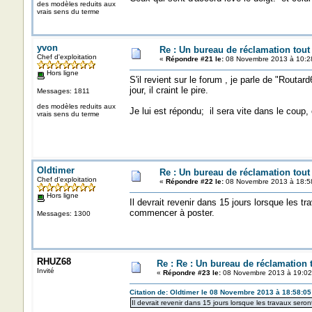
des modèles reduits aux
vrais sens du terme
yvon
Re : Un bureau de réclamation tout
Chef d'exploitation
«
Répondre #21 le:
08 Novembre 2013 à 10:2
Hors ligne
S'il revient sur le forum , je parle de "Routar
jour, il craint le pire.
Messages: 1811
des modèles reduits aux
Je lui est répondu; il sera vite dans le coup, 
vrais sens du terme
Oldtimer
Re : Un bureau de réclamation tout
Chef d'exploitation
«
Répondre #22 le:
08 Novembre 2013 à 18:5
Hors ligne
Il devrait revenir dans 15 jours lorsque les t
commencer à poster.
Messages: 1300
RHUZ68
Re : Re : Un bureau de réclamation t
Invité
«
Répondre #23 le:
08 Novembre 2013 à 19:02
Citation de: Oldtimer le 08 Novembre 2013 à 18:58:05
Il devrait revenir dans 15 jours lorsque les travaux ser