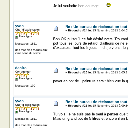
Je lui souhaite bon courage.....
yvon
Re : Un bureau de réclamation tout
Chef d'exploitation
«
Répondre #24 le:
15 Novembre 2013 à 04:5
Hors ligne
Bon OK puisqu'il ce fait désiré notre "Routard 
pot tous les jours de retard, d'ailleurs ce ne 
Messages: 1811
d'excuses. Tout les 8 jours, il dit je viens, l
des modèles reduits aux
vrais sens du terme
daniro
Re : Un bureau de réclamation tout
Conducteur
«
Répondre #25 le:
15 Novembre 2013 à 05:2
Hors ligne
payer en pot de peinture serait bien vue la q
Messages: 100
yvon
Re : Un bureau de réclamation tout
Chef d'exploitation
«
Répondre #26 le:
15 Novembre 2013 à 09:3
Hors ligne
Tu vois, je ne suis pas le seul à penser que t
Mais un grand pot de 5 litres et encore il en 
Messages: 1811
des modèles reduits aux