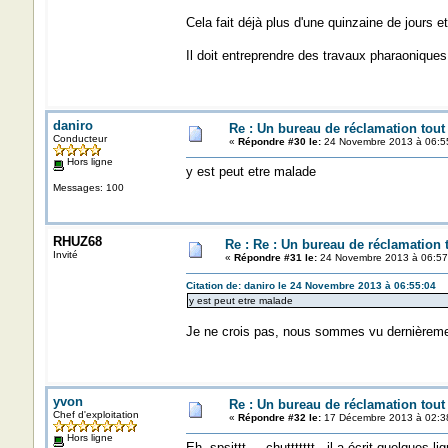
Cela fait déjà plus d'une quinzaine de jours e
Il doit entreprendre des travaux pharaoniq
daniro
Re : Un bureau de réclamation tout
Conducteur
«
Répondre #30 le:
24 Novembre 2013 à 06:5
Hors ligne
y est peut etre malade
Messages: 100
RHUZ68
Re : Re : Un bureau de réclamation t
Invité
«
Répondre #31 le:
24 Novembre 2013 à 06:57
Citation de: daniro le 24 Novembre 2013 à 06:55:04
y est peut etre malade
Je ne crois pas, nous sommes vu dernièreme
yvon
Re : Un bureau de réclamation tout
Chef d'exploitation
«
Répondre #32 le:
17 Décembre 2013 à 02:3
Hors ligne
Eh, spsittt ... chuttttttt, il a écrit quelques l