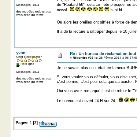
de "Routard 68" cela ce fête presque, ou alor
Messages: 1811
news!
hi hi hi.
des modèles reduits aux
vrais sens du terme
Ou alors les oreilles ont sifflés à force de 
Il a de la lecture à rattraper depuis le 10 juillet
yvon
Re : Un bureau de réclamation tout
Chef d'exploitation
«
Répondre #33 le:
28 Février 2014 à 06:57:0
Hors ligne
Je ne savais plus ou il était ce fameux BU
Messages: 1811
Si vous voulez vous défouler, vous disculper,
des modèles reduits aux
c'est permis, c'est pour cela que sa existe .
vrais sens du terme
Oui vous avez remarqué il est de retour le "Y
Le bureau est ouvert 24 H sur 24.
Pages:
1
[
2
]