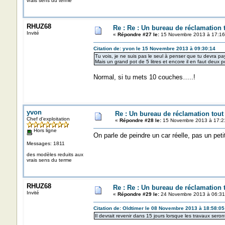
vrais sens du terme
RHUZ68
Re : Re : Un bureau de réclamation t
Invité
«
Répondre #27 le:
15 Novembre 2013 à 17:16
Citation de: yvon le 15 Novembre 2013 à 09:30:14
Tu vois, je ne suis pas le seul à penser que tu devra pa
Mais un grand pot de 5 litres et encore il en faut deux p
Normal, si tu mets 10 couches…..!
yvon
Re : Un bureau de réclamation tout
Chef d'exploitation
«
Répondre #28 le:
15 Novembre 2013 à 17:2
Hors ligne
On parle de peindre un car réelle, pas un pet
Messages: 1811
des modèles reduits aux
vrais sens du terme
RHUZ68
Re : Re : Un bureau de réclamation t
Invité
«
Répondre #29 le:
24 Novembre 2013 à 06:31
Citation de: Oldtimer le 08 Novembre 2013 à 18:58:05
Il devrait revenir dans 15 jours lorsque les travaux ser