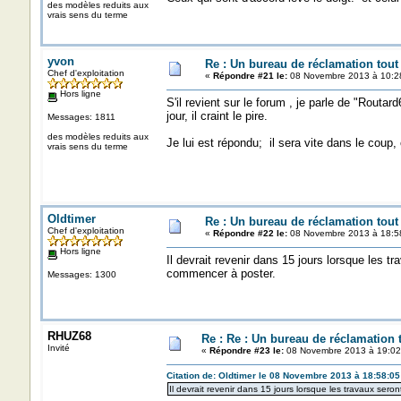
des modèles reduits aux
vrais sens du terme
yvon
Re : Un bureau de réclamation tout
Chef d'exploitation
«
Répondre #21 le:
08 Novembre 2013 à 10:2
Hors ligne
S'il revient sur le forum , je parle de "Routar
jour, il craint le pire.
Messages: 1811
des modèles reduits aux
Je lui est répondu; il sera vite dans le coup, 
vrais sens du terme
Oldtimer
Re : Un bureau de réclamation tout
Chef d'exploitation
«
Répondre #22 le:
08 Novembre 2013 à 18:5
Hors ligne
Il devrait revenir dans 15 jours lorsque les t
commencer à poster.
Messages: 1300
RHUZ68
Re : Re : Un bureau de réclamation t
Invité
«
Répondre #23 le:
08 Novembre 2013 à 19:02
Citation de: Oldtimer le 08 Novembre 2013 à 18:58:05
Il devrait revenir dans 15 jours lorsque les travaux ser