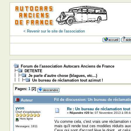
< Revenir sur le site de l'association
Forum de l'association Autocars Anciens de France
DETENTE
Je parle d'autre chose (blagues, etc...)
Un bureau de réclamation tout azimut !
Pages:
1
[
2
]
Fil de discussion: Un bureau de réclamatio
Auteur
yvon
Re : Un bureau de réclamation tout
Chef d'exploitation
«
Répondre #20 le:
07 Novembre 2013 à 08:4
Hors ligne
Vu comme cela, c'est vrais une réclamation s'i
mais qu'il rende tout ces modèles réduits a
Messages: 1811
Ceux qui sont d'accord lève le doigt. et celui 