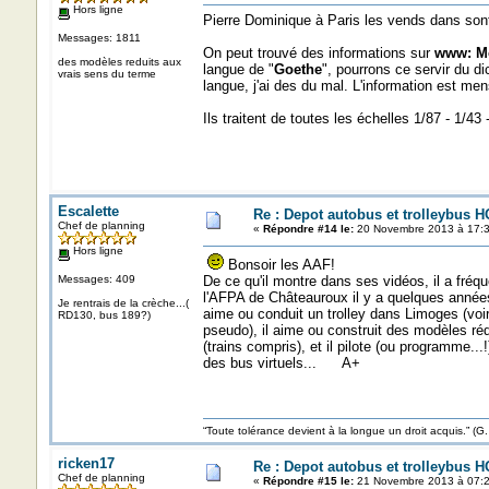
Hors ligne
Pierre Dominique à Paris les vends dans sont 
Messages: 1811
On peut trouvé des informations sur
www: Mo
des modèles reduits aux
langue de "
Goethe
", pourrons ce servir du di
vrais sens du terme
langue, j'ai des du mal. L'information est me
Ils traitent de toutes les échelles 1/87 - 1/43 
Escalette
Re : Depot autobus et trolleybus H
Chef de planning
«
Répondre #14 le:
20 Novembre 2013 à 17:3
Hors ligne
Bonsoir les AAF!
Messages: 409
De ce qu'il montre dans ses vidéos, il a fréq
l'AFPA de Châteauroux il y a quelques années
Je rentrais de la crèche...(
aime ou conduit un trolley dans Limoges (voi
RD130, bus 189?)
pseudo), il aime ou construit des modèles réd
(trains compris), et il pilote (ou programme...!
des bus virtuels... A+
“Toute tolérance devient à la longue un droit acquis.”
ricken17
Re : Depot autobus et trolleybus H
Chef de planning
«
Répondre #15 le:
21 Novembre 2013 à 07:2