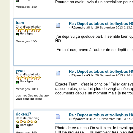
Pourrait on avoir l avis d un specialiste pour 
Messages: 340
tram
Re : Depot autobus et trolleybus H
Chef d'exploitation
«
Répondre #8 le:
26 Septembre 2013 à 13:2
Hors ligne
j'ai déjà vu ça quelque part, il semble bien q
HO.
Messages: 555
En tout cas, bravo à l'auteur de ce dépôt et s
yvon
Re : Depot autobus et trolleybus H
Chef d'exploitation
«
Répondre #9 le:
26 Septembre 2013 à 14:4
Hors ligne
Exacte Tram, c'est le principe "Faller car sy
rappelle plus, cela fait plus de vingt années
Messages: 1811
documents depuis un moment mais je ne trou
des modèles reduits aux
vrais sens du terme
ricken17
Re : Depot autobus et trolleybus H
Chef de planning
«
Répondre #10 le:
18 Novembre 2013 à 15:3
Hors ligne
Photo de ce reseau On voit bien le travail qu
!!!!Une prouesse ....Ils semblent tres bien de
Messages: 340