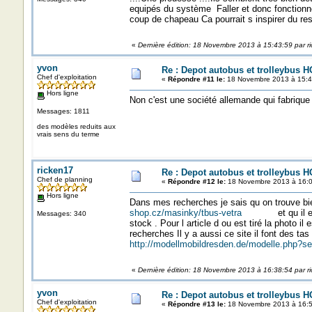
equipés du système Faller et donc fonctionne
coup de chapeau Ca pourrait s inspirer du 
«
Dernière édition: 18 Novembre 2013 à 15:43:59 par r
yvon
Re : Depot autobus et trolleybus H
Chef d'exploitation
«
Répondre #11 le:
18 Novembre 2013 à 15:4
Hors ligne
Non c'est une société allemande qui fabrique 
Messages: 1811
des modèles reduits aux
vrais sens du terme
ricken17
Re : Depot autobus et trolleybus H
Chef de planning
«
Répondre #12 le:
18 Novembre 2013 à 16:0
Hors ligne
Dans mes recherches je sais qu 
shop.cz/masinky/tbus-vetra
et qu il est en
Messages: 340
stock . Pour l article d ou est tiré la photo i
recherches Il y a aussi ce site il font des
http://modellmobildresden.de/modelle.php
«
Dernière édition: 18 Novembre 2013 à 16:38:54 par r
yvon
Re : Depot autobus et trolleybus H
Chef d'exploitation
«
Répondre #13 le:
18 Novembre 2013 à 16:5