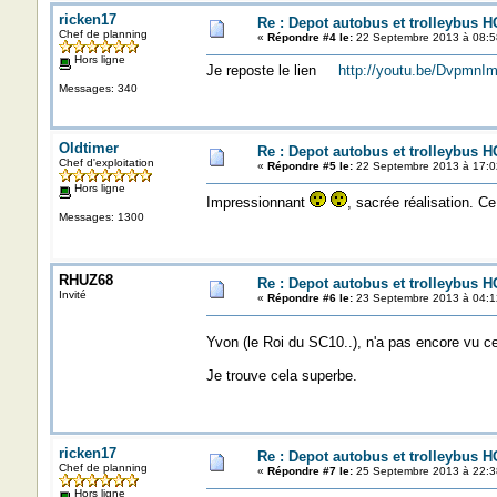
ricken17
Re : Depot autobus et trolleybus H
Chef de planning
«
Répondre #4 le:
22 Septembre 2013 à 08:5
Hors ligne
Je reposte le lien
http://youtu.be/DvpmnI
Messages: 340
Oldtimer
Re : Depot autobus et trolleybus H
Chef d'exploitation
«
Répondre #5 le:
22 Septembre 2013 à 17:0
Hors ligne
Impressionnant
, sacrée réalisation. Ce
Messages: 1300
RHUZ68
Re : Depot autobus et trolleybus H
Invité
«
Répondre #6 le:
23 Septembre 2013 à 04:1
Yvon (le Roi du SC10..), n'a pas encore vu ce
Je trouve cela superbe.
ricken17
Re : Depot autobus et trolleybus H
Chef de planning
«
Répondre #7 le:
25 Septembre 2013 à 22:3
Hors ligne