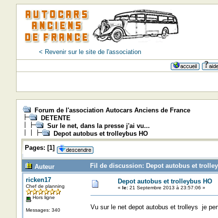
< Revenir sur le site de l'association
Forum de l'association Autocars Anciens de France
DETENTE
Sur le net, dans la presse j'ai vu...
Depot autobus et trolleybus HO
Pages:
[
1
]
Fil de discussion: Depot autobus et trolle
Auteur
ricken17
Depot autobus et trolleybus HO
Chef de planning
«
le:
21 Septembre 2013 à 23:57:06 »
Hors ligne
Vu sur le net depot autobus et trolleys je p
Messages: 340