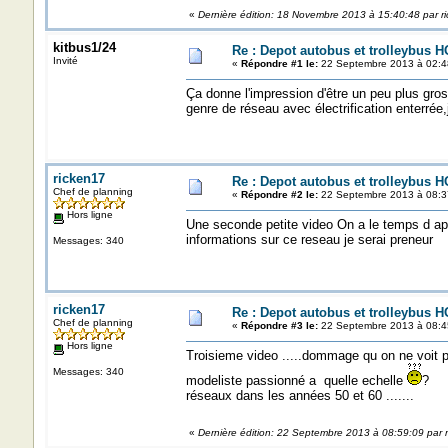
«
Dernière édition: 18 Novembre 2013 à 15:40:48 par r
kitbus1/24
Re : Depot autobus et trolleybus H
Invité
«
Répondre #1 le:
22 Septembre 2013 à 02:4
Ça donne l'impression d'être un peu plus gros
genre de réseau avec électrification enterrée,j
ricken17
Re : Depot autobus et trolleybus H
Chef de planning
«
Répondre #2 le:
22 Septembre 2013 à 08:3
Hors ligne
Une seconde petite video On a le temps d ape
informations sur ce reseau je serai prene
Messages: 340
ricken17
Re : Depot autobus et trolleybus H
Chef de planning
«
Répondre #3 le:
22 Septembre 2013 à 08:4
Hors ligne
Troisieme video .....dommage qu on ne voit p
Messages: 340
modeliste passionné a quelle echelle
? A 
réseaux dans les années 50 et 60 .......
«
Dernière édition: 22 Septembre 2013 à 08:59:09 par 